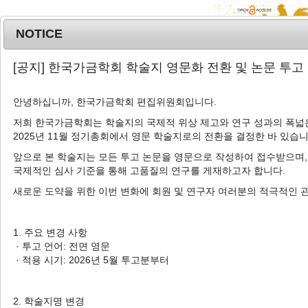
NOTICE
MENU
T
[공지] 한국가금학회 학술지 영문화 전환 및 논문 투고
o
g
안녕하십니까, 한국가금학회 편집위원회입니다.
g
l
저희 한국가금학회는 학술지의 국제적 위상 제고와 연구 성과의 폭넓은
Advanced Search List
2025년 11월 정기총회에서 영문 학술지로의 전환을 결정한 바 있습니
e
n
앞으로 본 학술지는 모든 투고 논문을 영문으로 작성하여 접수받으며,
a
국제적인 심사 기준을 통해 고품질의 연구를 게재하고자 합니다.
v
새로운 도약을 위한 이번 변화에 회원 및 연구자 여러분의 적극적인 
i
Search Keywords
g
Author: Bonn Lee
a
1. 주요 변경 사항
t
· 투고 언어: 전면 영문
1 Articles are founded.
i
· 적용 시기: 2026년 5월 투고분부터
o
Overcoming Ethical Conflicts and
n
Dilemmas in Farm Animal Welfare:
2. 학술지명 변경
Investigation of Correlation