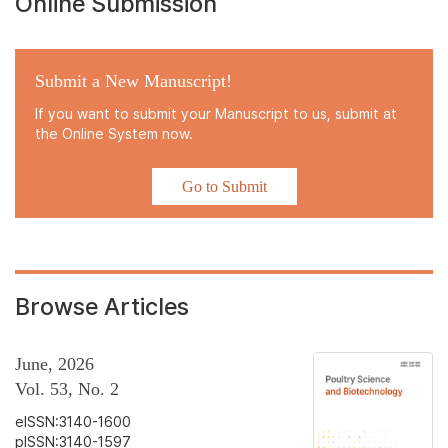
Online Submission
Submit a New Manuscript!
If you want to submit your Manuscript to us, submit at
the Online System now.
Go to Submit
Browse Articles
June, 2026
Vol. 53, No. 2
eISSN:3140-1600
pISSN:3140-1597