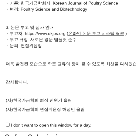
· 기존: 한국가금학회지, Korean Journal of Poultry Science
between Ethical Awareness Level
· 변경: Poultry Science and Biotechnology
and Compliance with Animal
Welfare-Related Regulations in
3. 논문 투고 및 심사 안내
Korean Layer Farms
· 투고처: https://www.ekjps.org (
온라인 논문 투고 시스템 링크
)
축산농장 동물복지의 윤리적 갈등과 딜레마 극복: 국내 산
· 투고 규정: 새로운 영문 템플릿 준수
란계 농장에서의 윤리의식 수준에 따른 동물복지 관련법규
· 문의: 편집위원장
준수여부 상관관계 조사
Bonn Lee
, Taesik Kim
, Soo-Won Choi
더욱 발전된 모습으로 학문 교류의 장이 될 수 있도록 최선을 다하겠
이본, 김태식, 최수원
Korean J. Poult. Sci. 2023;50(2):81-90.
감사합니다.
https://doi.org/10.5536/KJPS.2023.50.2.81
HTML
PDF
PubReader
(사)한국가금학회 회장 민원기 올림
(사)한국가금학회 편집위원장 허정민 올림
I don't want to open this window for a day.