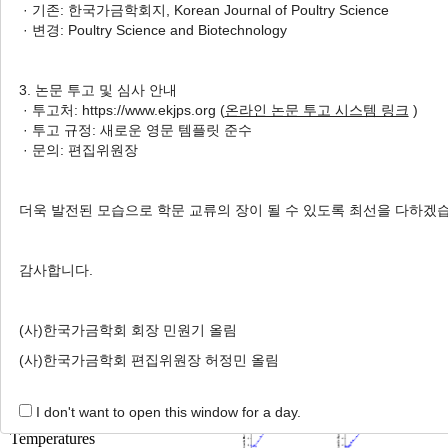
· 기존: 한국가금학회지, Korean Journal of Poultry Science
Changes of Duck Skin
· 변경: Poultry Science and Biotechnology
플라즈마 처리수와 플라즈마 처
리 구연산이 오리 껍질의 병원성
3. 논문 투고 및 심사 안내
미생물 불활성화 및 품질에 미치
· 투고처: https://www.ekjps.org (
온라인 논문 투고 시스템 링크
)
는 영향
· 투고 규정: 새로운 영문 템플릿 준수
Chemin Nam
, Seohyeon Jeon
, Hyun Uk Cho
, So Eun Yeo
· 문의: 편집위원장
, Rina Yu
, Prabhathma Yasasvi Rathnayake
, Hae In Yong
남채민, 전서현, 조현욱, 여소은, 유리나, 프라바트마, 용해인
더욱 발전된 모습으로 학문 교류의 장이 될 수 있도록 최선을 다하겠
Korean J. Poult. Sci. 2026;53(1):75-85.
https://doi.org/10.5536/KJPS.2026.53.1.75
감사합니다.
HTML
PDF
PubReader
(사)한국가금학회 회장 민원기 올림
Development and Validation of a
(사)한국가금학회 편집위원장 허정민 올림
Predictive Growth Model for Total
Aerobic Bacteria in Chicken Liver
I don't want to open this window for a day.
Under Various Storage
Temperatures