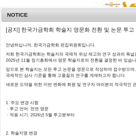
NOTICE
MENU
T
[공지] 한국가금학회 학술지 영문화 전환 및 논문 투고
o
g
안녕하십니까, 한국가금학회 편집위원회입니다.
g
l
저희 한국가금학회는 학술지의 국제적 위상 제고와 연구 성과의 폭넓은
Advanced Search List
2025년 11월 정기총회에서 영문 학술지로의 전환을 결정한 바 있습니
e
n
앞으로 본 학술지는 모든 투고 논문을 영문으로 작성하여 접수받으며,
a
국제적인 심사 기준을 통해 고품질의 연구를 게재하고자 합니다.
v
새로운 도약을 위한 이번 변화에 회원 및 연구자 여러분의 적극적인 
i
Search Keywords
g
Author: Chemin Nam
a
1. 주요 변경 사항
t
· 투고 언어: 전면 영문
2 Articles are founded.
i
· 적용 시기: 2026년 5월 투고분부터
o
Effects of Plasma-Treated Water
n
and Plasma-Treated Citric Acid on
2. 학술지명 변경
Microbial Inactivation and Quality