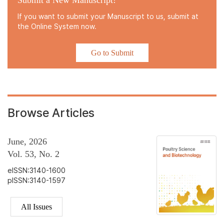
Submit a New Manuscript!
If you want to submit your Manuscript to us, submit at
the Online System now.
Go to Submit
Browse Articles
June, 2026
Vol. 53, No. 2
eISSN:3140-1600
pISSN:3140-1597
All Issues