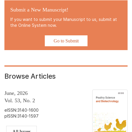
Submit a New Manuscript!
If you want to submit your Manuscript to us, submit at
the Online System now.
Go to Submit
Browse Articles
June, 2026
Vol. 53, No. 2
eISSN:3140-1600
pISSN:3140-1597
All Issues