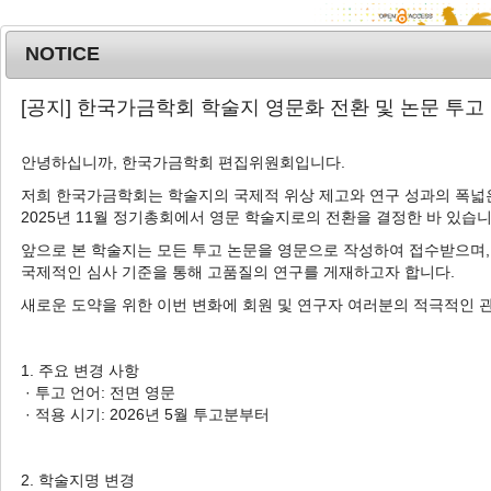
NOTICE
MENU
T
[공지] 한국가금학회 학술지 영문화 전환 및 논문 투고
o
g
안녕하십니까, 한국가금학회 편집위원회입니다.
g
l
저희 한국가금학회는 학술지의 국제적 위상 제고와 연구 성과의 폭넓은
Advanced Search List
2025년 11월 정기총회에서 영문 학술지로의 전환을 결정한 바 있습니
e
n
앞으로 본 학술지는 모든 투고 논문을 영문으로 작성하여 접수받으며,
a
국제적인 심사 기준을 통해 고품질의 연구를 게재하고자 합니다.
v
새로운 도약을 위한 이번 변화에 회원 및 연구자 여러분의 적극적인 
i
Search Keywords
g
Author: Daehyeok Jin
a
1. 주요 변경 사항
t
· 투고 언어: 전면 영문
1 Articles are founded.
i
· 적용 시기: 2026년 5월 투고분부터
o
Analysis of Chicken Feather Color
n
Phenotypes Classified by K-Means
2. 학술지명 변경
Clustering using Reciprocal F