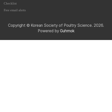
Checklist
Free email alerts
Copyright © Korean Society of Poultry Science. 2026.
Powered by
Guhmok