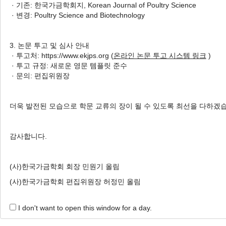
2
· 기존: 한국가금학회지, Korean Journal of Poultry Science
Chicken Populations
· 변경: Poultry Science and Biotechnology
K-Means Clustering으로 분류한
닭 깃털색 표현형의 분석
3. 논문 투고 및 심사 안내
Jongho Park
, Seonyeong Heo
,
· 투고처: https://www.ekjps.org (
온라인 논문 투고 시스템 링크
)
Minjun Kim
, Eunjin Cho
, Jihye Cha
, Daehyeok Jin
,
· 투고 규정: 새로운 영문 템플릿 준수
Yeong Jun Koh
, Seung-Hwan Lee
, Jun Heon Lee
· 문의: 편집위원장
박종호, 허선영, 김민준, 조은진, 차지혜, 진대혁, 고영준, 이승환, 이준헌
Korean J. Poult. Sci. 2022;49(3):157-165.
더욱 발전된 모습으로 학문 교류의 장이 될 수 있도록 최선을 다하겠
https://doi.org/10.5536/KJPS.2022.49.3.157
HTML
PDF
PubReader
감사합니다.
(사)한국가금학회 회장 민원기 올림
(사)한국가금학회 편집위원장 허정민 올림
Online Submission
I don't want to open this window for a day.