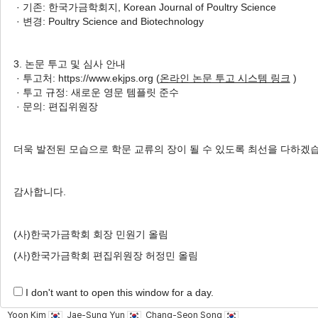
· 기존: 한국가금학회지, Korean Journal of Poultry Science
2018년도에 분리된 닭 전염성기
· 변경: Poultry Science and Biotechnology
관지염 바이러스에 대한 병원성
시험
3. 논문 투고 및 심사 안내
Dam-Hee Park
, Ha-Na Youn
,
· 투고처: https://www.ekjps.org (
온라인 논문 투고 시스템 링크
)
Hyo-Sun Ju
, Kyu-Jik Kim
, Seong-Hye Go
, Da-Ye Lee
,
· 투고 규정: 새로운 영문 템플릿 준수
Chang-Seon Song
· 문의: 편집위원장
박담희, 윤하나, 주효선, 김규직, 고성혜, 이다예, 송창선
Korean J. Poult. Sci. 2019;46(4):263-269.
더욱 발전된 모습으로 학문 교류의 장이 될 수 있도록 최선을 다하겠
https://doi.org/10.5536/KJPS.2019.46.4.263
HTML
PDF
PubReader
감사합니다.
Comparison of Broiler Performance according to Infection
(사)한국가금학회 회장 민원기 올림
Rate of Chicken Mycoplasmosis in Broiler Breeders
(사)한국가금학회 편집위원장 허정민 올림
육용종계 농장의 닭 마이코플라즈마병 감염율에 따른 육
계 사육성적 비교
I don't want to open this window for a day.
Dam-hee Park
, Kyu-jik Kim
, Tae-Hyun Lim
, Byoung-
Yoon Kim
, Jae-Sung Yun
, Chang-Seon Song