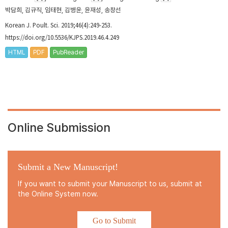
박담희, 김규직, 임태현, 김병윤, 윤재성, 송창선
Korean J. Poult. Sci. 2019;46(4):249-253.
https://doi.org/10.5536/KJPS.2019.46.4.249
HTML
PDF
PubReader
Online Submission
Submit a New Manuscript!
If you want to submit your Manuscript to us, submit at
the Online System now.
Go to Submit