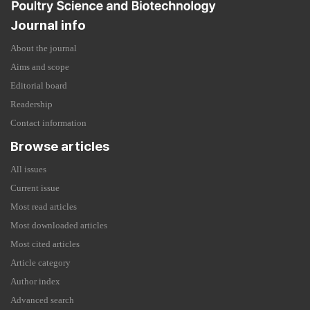
Journal info
About the journal
Aims and scope
Editorial board
Readership
Contact information
Browse articles
All issues
Current issue
Most read articles
Most downloaded articles
Most cited articles
Article category
Author index
Advanced search