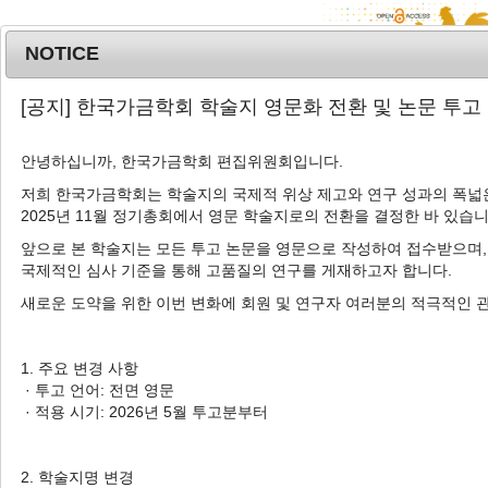
NOTICE
MENU
T
[공지] 한국가금학회 학술지 영문화 전환 및 논문 투고
o
g
안녕하십니까, 한국가금학회 편집위원회입니다.
g
l
저희 한국가금학회는 학술지의 국제적 위상 제고와 연구 성과의 폭넓은
Advanced Search List
2025년 11월 정기총회에서 영문 학술지로의 전환을 결정한 바 있습니
e
n
앞으로 본 학술지는 모든 투고 논문을 영문으로 작성하여 접수받으며,
a
국제적인 심사 기준을 통해 고품질의 연구를 게재하고자 합니다.
v
새로운 도약을 위한 이번 변화에 회원 및 연구자 여러분의 적극적인 
i
Search Keywords
g
Author: Dam-hee Park
a
1. 주요 변경 사항
t
· 투고 언어: 전면 영문
2 Articles are founded.
i
· 적용 시기: 2026년 5월 투고분부터
o
Determining Pathogenicity of
n
Infectious Bronchitis Virus Isolated
2. 학술지명 변경
in Korea 2018