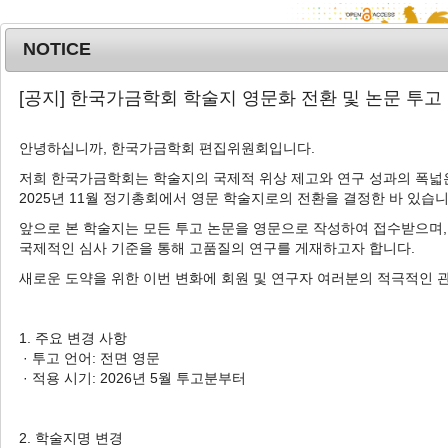
NOTICE
MENU
T
[공지] 한국가금학회 학술지 영문화 전환 및 논문 투고
o
g
안녕하십니까, 한국가금학회 편집위원회입니다.
g
l
저희 한국가금학회는 학술지의 국제적 위상 제고와 연구 성과의 폭넓은
Advanced Search List
2025년 11월 정기총회에서 영문 학술지로의 전환을 결정한 바 있습니
e
n
앞으로 본 학술지는 모든 투고 논문을 영문으로 작성하여 접수받으며,
a
국제적인 심사 기준을 통해 고품질의 연구를 게재하고자 합니다.
v
새로운 도약을 위한 이번 변화에 회원 및 연구자 여러분의 적극적인 
i
Search Keywords
g
Author: Dong-Gyung Jeon
a
1. 주요 변경 사항
t
· 투고 언어: 전면 영문
3 Articles are founded.
i
· 적용 시기: 2026년 5월 투고분부터
o
Effects of Probiotic Complex on
n
Performance, Blood Biochemical
2. 학술지명 변경
and Immune Parameters, Digestive