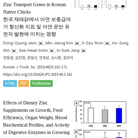
Zinc Transport Genes in Korean
Native Chicks
한국 재래닭에서 아연 보충급여
가 항산화 지표 및 아연 운반 유
전자 발현에 미치는 영향
Dong-Gyung Jeon
, Min-Jeong Kim
, Il-Gyu Yoon
, Ho-Sung
Ahn
, Sea-Hwan Sohn
, In-Surk Jang
전동경, 김민정, 윤일규, 안호성, 손시환, 장인석
Korean J. Poult. Sci. 2019;46(3):161-171.
https://doi.org/10.5536/KJPS.2019.46.3.161
HTML
PDF
PubReader
Effects of Dietary Zinc
Supplements on Growth, Feed
Efficiency, Organ Weight, Blood
Biochemical Profiles, and Activity
of Digestive Enzymes in Growing