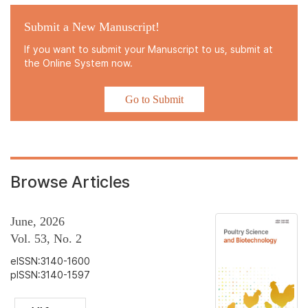
Submit a New Manuscript!
If you want to submit your Manuscript to us, submit at
the Online System now.
Go to Submit
Browse Articles
June, 2026
Vol. 53, No. 2
eISSN:3140-1600
pISSN:3140-1597