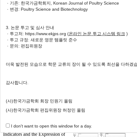
· 기존: 한국가금학회지, Korean Journal of Poultry Science
Enzyme Activity, Fecal Microbial
· 변경: Poultry Science and Biotechnology
Population and Noxious Gas
Emission in Broiler Chicks
3. 논문 투고 및 심사 안내
복합생균제가 육계의 생산성, 혈
· 투고처: https://www.ekjps.org (
온라인 논문 투고 시스템 링크
)
액생화학성분과 면역지표, 소화효소 활성도, 분중 미생물
· 투고 규정: 새로운 영문 템플릿 준수
및 유해가스 발생에 미치는 영향
· 문의: 편집위원장
Min-Jeong Kim
, Dong-Gyung Jeon
, Ho-Sung Ahn
, Il-Gyu
Yoon
, Eun-Seo Moon
, Chai-Hyun Lee
, Yong Lim
, In-
더욱 발전된 모습으로 학문 교류의 장이 될 수 있도록 최선을 다하겠
Surk Jang
김민정, 전동경, 안호성, 윤일규, 문은서, 이재현, 임용, 장인석
감사합니다.
Korean J. Poult. Sci. 2020;47(3):169-180.
https://doi.org/10.5536/KJPS.2020.47.3.169
HTML
PDF
PubReader
(사)한국가금학회 회장 민원기 올림
(사)한국가금학회 편집위원장 허정민 올림
Effects of Dietary Zinc
I don't want to open this window for a day.
Supplements on the Antioxidant
Indicators and the Expression of