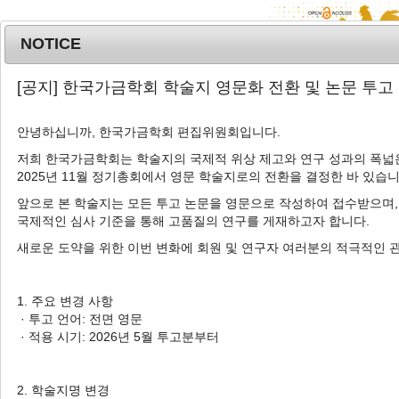
NOTICE
MENU
T
[공지] 한국가금학회 학술지 영문화 전환 및 논문 투고
o
g
안녕하십니까, 한국가금학회 편집위원회입니다.
g
l
저희 한국가금학회는 학술지의 국제적 위상 제고와 연구 성과의 폭넓은
Advanced Search List
2025년 11월 정기총회에서 영문 학술지로의 전환을 결정한 바 있습니
e
n
앞으로 본 학술지는 모든 투고 논문을 영문으로 작성하여 접수받으며,
a
국제적인 심사 기준을 통해 고품질의 연구를 게재하고자 합니다.
v
새로운 도약을 위한 이번 변화에 회원 및 연구자 여러분의 적극적인 
i
Search Keywords
g
Author: Dong-Heon Song
a
1. 주요 변경 사항
t
· 투고 언어: 전면 영문
1 Articles are founded.
i
· 적용 시기: 2026년 5월 투고분부터
o
Effect of Halal and Conventional Slaughtering Method with
n
CO
and N
Gas Stunning on Physicochemical Traits of
2
2
2. 학술지명 변경
Chicken Breast Muscle and Small Intestine