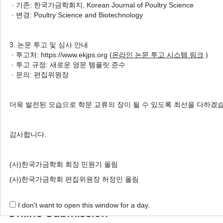
· 기존: 한국가금학회지, Korean Journal of Poultry Science
도계 중 할랄방법에 CO
와 N
가스기절처리가 닭 가슴살
2
2
· 변경: Poultry Science and Biotechnology
과 내장의 물리화학적 특성에 미치는 영향
Dong-Heon Song
, Shahbubul Muhammad Alam
, Jeong-Ah
3. 논문 투고 및 심사 안내
Lee
, Van Ba Hoa
, Sun Moon Kang
, Hyoun Wook Kim
,
· 투고처: https://www.ekjps.org (
온라인 논문 투고 시스템 링크
)
JinJoo Jeon
, Hwan Ku Kang
, Soo-Hyun Cho
, Kuk-Hwan
· 투고 규정: 새로운 영문 템플릿 준수
Seol
· 문의: 편집위원장
송동헌, 알람모하메드샤부불, 이정아, 화반바, 강선문, 김현욱, 전진주, 강환구, 조수
현, 설국환
더욱 발전된 모습으로 학문 교류의 장이 될 수 있도록 최선을 다하겠
Korean J. Poult. Sci. 2022;49(1):1-8.
https://doi.org/10.5536/KJPS.2022.49.1.1
감사합니다.
HTML
PDF
PubReader
(사)한국가금학회 회장 민원기 올림
(사)한국가금학회 편집위원장 허정민 올림
I don't want to open this window for a day.
Online Submission