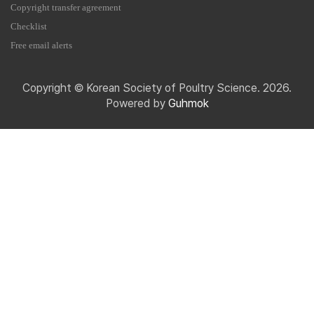
Copyright transfer agreement
Checklist
Free email alerts
Copyright © Korean Society of Poultry Science. 2026.
Powered by
Guhmok