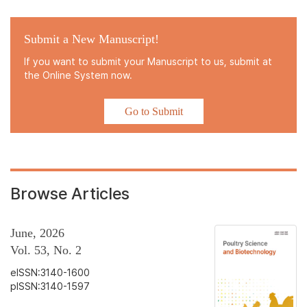
Submit a New Manuscript!
If you want to submit your Manuscript to us, submit at
the Online System now.
Go to Submit
Browse Articles
June, 2026
Vol. 53, No. 2
eISSN:3140-1600
pISSN:3140-1597