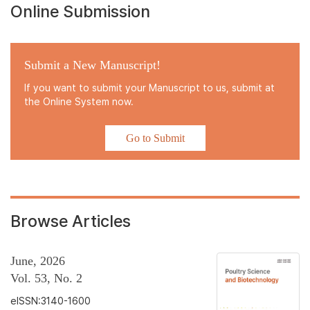
Online Submission
Submit a New Manuscript!
If you want to submit your Manuscript to us, submit at
the Online System now.
Go to Submit
Browse Articles
June, 2026
Vol. 53, No. 2
eISSN:3140-1600