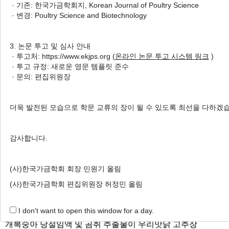
· 기존: 한국가금학회지, Korean Journal of Poultry Science
Korean Native Chicken Thigh
· 변경: Poultry Science and Biotechnology
Meat
로즈마리와 클로브 에센셜 오일
3. 논문 투고 및 심사 안내
의 항산화 특성과 토종닭 후라이
· 투고처: https://www.ekjps.org (
온라인 논문 투고 시스템 링크
)
드 치킨의 품질특성 및 풍미성분에 미치는 영향
· 투고 규정: 새로운 영문 템플릿 준수
Soomin Oh
, Yousung Jung
, Sangrok Lee
, Hee-Jeong Lee
· 문의: 편집위원장
, Dongwook Kim
, Hyo-Jun Choo
, Dong-Jin Shin
, Aera
Jang
더욱 발전된 모습으로 학문 교류의 장이 될 수 있도록 최선을 다하겠
오수민, 정유성, 이상록, 이희정, 김동욱, 추효준, 신동진, 장애라
Korean J. Poult. Sci. 2023;50(3):143-159.
감사합니다.
https://doi.org/10.5536/KJPS.2023.50.3.143
HTML
PDF
PubReader
(사)한국가금학회 회장 민원기 올림
(사)한국가금학회 편집위원장 허정민 올림
Effect of Feral Peach Sugar Extracts and
Gomchwi
Extracts
on Physicochemical Properties and Shelf-Life of Woorimatdag
I don't want to open this window for a day.
Chicken Marinated with Red Pepper Sauce
개복숭아 당절임액 및 곰취 추출물이 우리맛닭 고추장