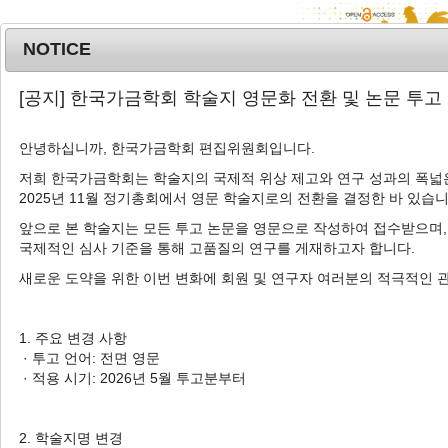
NOTICE
MENU
T
[공지] 한국가금학회 학술지 영문화 전환 및 논문 투고
o
g
안녕하십니까, 한국가금학회 편집위원회입니다.
g
l
저희 한국가금학회는 학술지의 국제적 위상 제고와 연구 성과의 폭넓은
Advanced Search List
2025년 11월 정기총회에서 영문 학술지로의 전환을 결정한 바 있습니
e
n
앞으로 본 학술지는 모든 투고 논문을 영문으로 작성하여 접수받으며,
a
국제적인 심사 기준을 통해 고품질의 연구를 게재하고자 합니다.
v
새로운 도약을 위한 이번 변화에 회원 및 연구자 여러분의 적극적인 
i
Search Keywords
g
Author: Dong-Jin Shin
a
1. 주요 변경 사항
t
· 투고 언어: 전면 영문
4 Articles are founded.
i
· 적용 시기: 2026년 5월 투고분부터
o
Effect of Rosemary and Clove
n
Essential Oils on Quality and
2. 학술지명 변경
Flavor Compounds of Fried