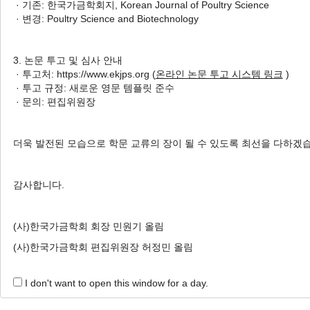
· 기존: 한국가금학회지, Korean Journal of Poultry Science
1 Articles are founded.
· 변경: Poultry Science and Biotechnology
Effects of Crude Protein and Phytase in the Diet on 
Broiler Chicks
3. 논문 투고 및 심사 안내
사료 내 단백질 및 Phytase가 육계 초생추의 생산
· 투고처: https://www.ekjps.org (
온라인 논문 투고 시스템 링크
)
· 투고 규정: 새로운 영문 템플릿 준수
Woo-Do Lee
, Jiseon Son
, Hyun-Soo Kim
, Hee-
· 문의: 편집위원장
Chai
, Eui-Chul Hong
이우도, 손지선, 김현수, 김희진, 윤연서, 강환구, 박원철, 채한화, 홍의철
Korean J. Poult. Sci. 2023;50(2):101-108.
더욱 발전된 모습으로 학문 교류의 장이 될 수 있도록 최선을 다하겠
https://doi.org/10.5536/KJPS.2023.50.2.101
HTML
PDF
PubReader
감사합니다.
(사)한국가금학회 회장 민원기 올림
(사)한국가금학회 편집위원장 허정민 올림
I don't want to open this window for a day.