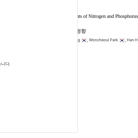
Growth Performance and Excretion Contents of Nitrogen and Phosphorus
성 및 분변 내 질소, 인 함량에 미치는 영향
Jin Kim
, Yeon-Seo Yun
, Hwan Ku Kang
, Woncheoul Park
, Han H
습니다.