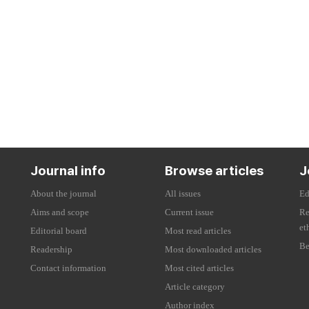
Journal info
Browse articles
J
About the journal
All issues
Ed
Aims and scope
Current issue
Re
et
Editorial board
Most read articles
Be
Readership
Most downloaded articles
Contact information
Most cited articles
Article category
Author index