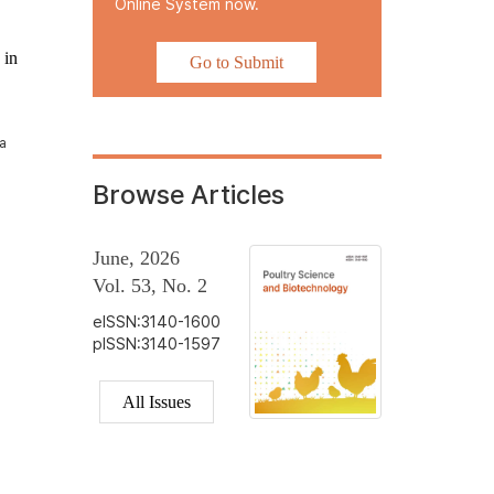
Online System now.
 in
Go to Submit
a
Browse Articles
June, 2026
Vol. 53, No. 2
eISSN:3140-1600
pISSN:3140-1597
All Issues