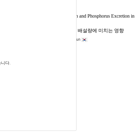
 Performance, Digestibility, and Nitrogen and Phosphorus Excretion in 
1일령 육계의 생산성, 소화율 및 질소와 인 배설량에 미치는 영향
Ha Chai
, Hee-Jin Kim
, Sung-June Byun
습니다.