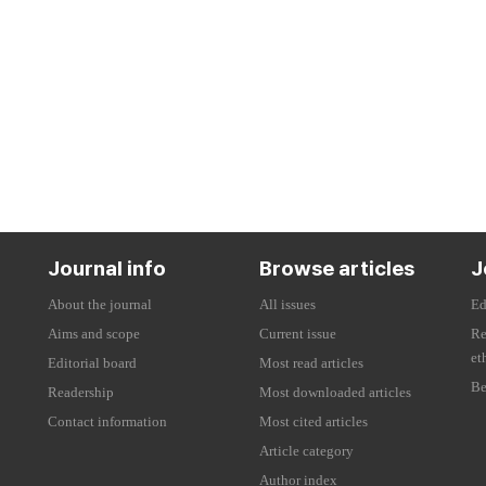
Journal info
Browse articles
J
About the journal
All issues
Ed
Aims and scope
Current issue
Re
et
Editorial board
Most read articles
Be
Readership
Most downloaded articles
Contact information
Most cited articles
Article category
Author index