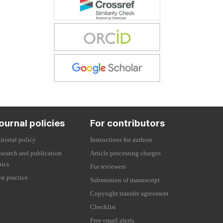
ournal policies
For contributors
itorial policy
Instructions for authors
search and publication
Article processing charges
hics
For reviewers
st practice
Submission of manuscript
Copyright transfer agreement
Checklist
Free email alerts