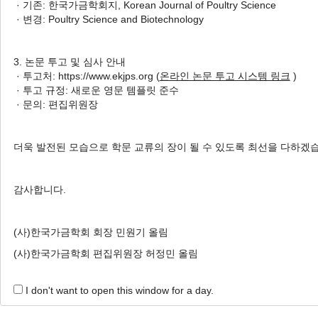
· 기존: 한국가금학회지, Korean Journal of Poultry Science
1 Articles are founded.
· 변경: Poultry Science and Biotechnology
Effect of Dietary Crude Protein and Phytase Levels on
to-21-day-old Broilers
3. 논문 투고 및 심사 안내
사료 내 조단백질 및 Phytase 첨가 수준이 7-2
· 투고처: https://www.ekjps.org (
온라인 논문 투고 시스템 링크
)
· 투고 규정: 새로운 영문 템플릿 준수
Eui-Chul Hong
, Hyunsoo Kim
, Jiseon Son
, Han-
· 문의: 편집위원장
홍의철, 김현수, 손지선, 채한화, 김희진, 변승준
Korean J. Poult. Sci. 2024;51(4):161-168.
https://doi.org/10.5536/KJPS.2024.51.4.161
더욱 발전된 모습으로 학문 교류의 장이 될 수 있도록 최선을 다하겠
HTML
PDF
PubReader
감사합니다.
(사)한국가금학회 회장 민원기 올림
(사)한국가금학회 편집위원장 허정민 올림
I don't want to open this window for a day.