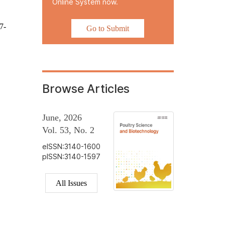
Online System now.
7-
Go to Submit
Browse Articles
June, 2026
Vol. 53, No. 2
eISSN:3140-1600
pISSN:3140-1597
All Issues