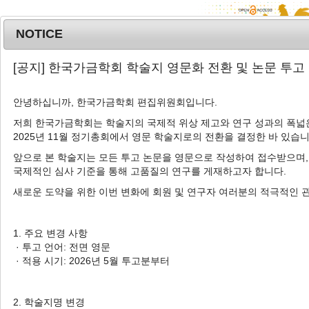
NOTICE
MENU
T
[공지] 한국가금학회 학술지 영문화 전환 및 논문 투고
o
g
안녕하십니까, 한국가금학회 편집위원회입니다.
g
l
저희 한국가금학회는 학술지의 국제적 위상 제고와 연구 성과의 폭넓은
Advanced Search List
2025년 11월 정기총회에서 영문 학술지로의 전환을 결정한 바 있습니
e
n
앞으로 본 학술지는 모든 투고 논문을 영문으로 작성하여 접수받으며,
a
국제적인 심사 기준을 통해 고품질의 연구를 게재하고자 합니다.
v
새로운 도약을 위한 이번 변화에 회원 및 연구자 여러분의 적극적인 
i
Search Keywords
g
Author: Hyekyoung Shin
a
1. 주요 변경 사항
t
· 투고 언어: 전면 영문
1 Articles are founded.
i
· 적용 시기: 2026년 5월 투고분부터
o
Effects of Dietary
Bacillus subtilis
n
and Oregano Oil Supplementation
2. 학술지명 변경
on Performance, Egg Quality, and