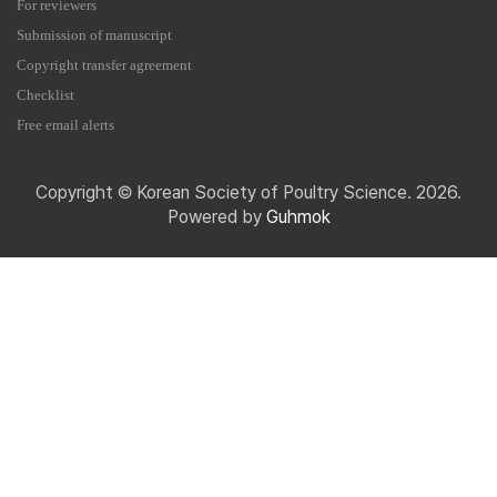
For reviewers
Submission of manuscript
Copyright transfer agreement
Checklist
Free email alerts
Copyright © Korean Society of Poultry Science. 2026.
Powered by
Guhmok