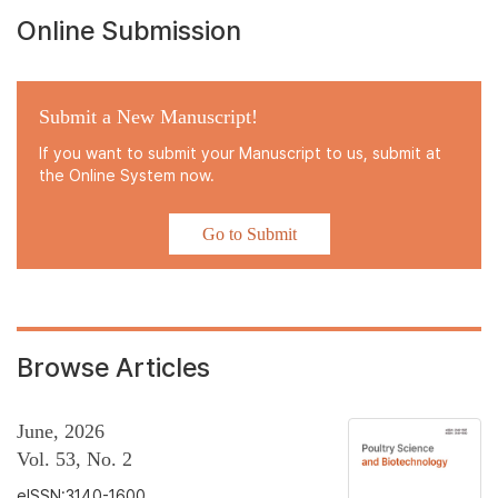
Online Submission
Submit a New Manuscript!
If you want to submit your Manuscript to us, submit at
the Online System now.
Go to Submit
Browse Articles
June, 2026
Vol. 53, No. 2
eISSN:3140-1600