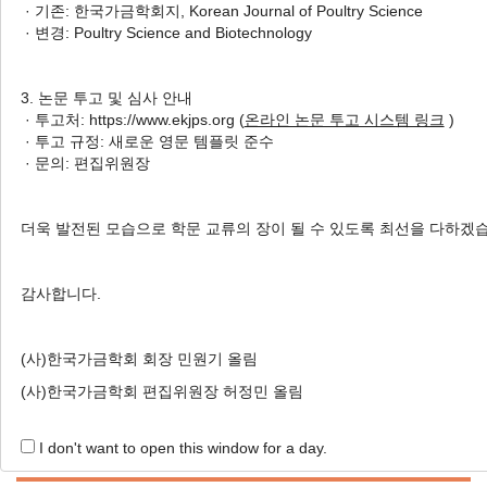
· 기존: 한국가금학회지, Korean Journal of Poultry Science
Intestinal Morphology in Late-
· 변경: Poultry Science and Biotechnology
Phase Laying Hens
산란말기 사료 내
Bacillus subtilis
3. 논문 투고 및 심사 안내
와 오레가노 오일 첨가가 산란계
· 투고처: https://www.ekjps.org (
온라인 논문 투고 시스템 링크
)
의 계란 생산성, 계란품질 및 장의 형태학적 특성에 미치는
· 투고 규정: 새로운 영문 템플릿 준수
영향
· 문의: 편집위원장
Hyunsoo Kim
, Hee-Jin Kim
, Yeon-Seo Yun
, Woo-Do Lee
, Hyekyoung Shin
, Jiseon Son
, Eui-Chul Hong
, Ik Soo
더욱 발전된 모습으로 학문 교류의 장이 될 수 있도록 최선을 다하겠
Jeon
, Hwan-Ku Kang
김현수, 김희진, 윤연서, 이우도, 신혜경, 손지선, 홍의철, 전익수, 강환구
감사합니다.
Korean J. Poult. Sci. 2023;50(4):311-323.
https://doi.org/10.5536/KJPS.2023.50.4.311
HTML
PDF
PubReader
(사)한국가금학회 회장 민원기 올림
(사)한국가금학회 편집위원장 허정민 올림
I don't want to open this window for a day.