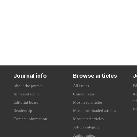
Journal info
Browse articles
J
About the journal
All issues
Ed
Aims and scope
Current issue
Re
et
Editorial board
Most read articles
Be
Readership
Most downloaded articles
Contact information
Most cited articles
Article category
Author index