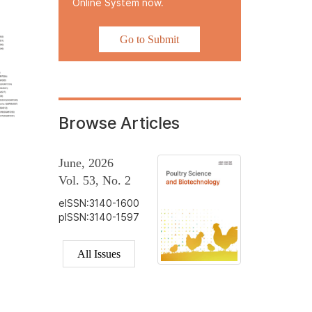
Online System now.
Go to Submit
Browse Articles
June, 2026
Vol. 53, No. 2
eISSN:3140-1600
pISSN:3140-1597
All Issues