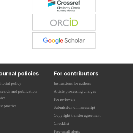
ournal policies
For contributors
itorial policy
Instructions for authors
search and publication
Article processing charges
hics
For reviewers
st practice
Submission of manuscript
Copyright transfer agreement
Checklist
Free email alerts