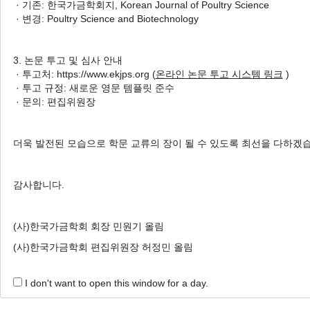
· 기존: 한국가금학회지, Korean Journal of Poultry Science
1 Articles are founded.
· 변경: Poultry Science and Biotechnology
Supplementation of Indigenous Green Microalga (
Para
Chickens
3. 논문 투고 및 심사 안내
초기 육계 사료내 토착미세조류(
Parachlorella
sp
· 투고처: https://www.ekjps.org (
온라인 논문 투고 시스템 링크
)
· 투고 규정: 새로운 영문 템플릿 준수
Su Hyun An
, Sang Seok Joo
, Hyo Gun Lee
, Z-H
· 문의: 편집위원장
Changsu Kong
안수현, 주상석, 이효건, 김지훈, 이창수, 김명후, 공창수
Korean J. Poult. Sci. 2020;47(1):49-59.
더욱 발전된 모습으로 학문 교류의 장이 될 수 있도록 최선을 다하겠
https://doi.org/10.5536/KJPS.2020.47.1.49
HTML
PDF
PubReader
감사합니다.
(사)한국가금학회 회장 민원기 올림
(사)한국가금학회 편집위원장 허정민 올림
I don't want to open this window for a day.