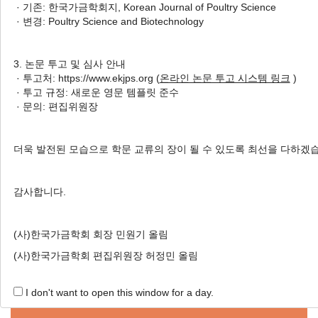
· 기존: 한국가금학회지, Korean Journal of Poultry Science
in Domestic Poultry Farms
· 변경: Poultry Science and Biotechnology
국내 가금농장의 차단방역수준
비교에 따른 고병원성 조류인플
3. 논문 투고 및 심사 안내
루엔자 발생 위험도 평가
· 투고처: https://www.ekjps.org (
온라인 논문 투고 시스템 링크
)
Hyun Hee So
, Yeonji Bae
, Inpil Mo
· 투고 규정: 새로운 영문 템플릿 준수
소현희, 배연지, 모인필
· 문의: 편집위원장
Korean J. Poult. Sci. 2019;46(4):313-325.
https://doi.org/10.5536/KJPS.2019.46.4.313
더욱 발전된 모습으로 학문 교류의 장이 될 수 있도록 최선을 다하겠
HTML
PDF
PubReader
감사합니다.
(사)한국가금학회 회장 민원기 올림
(사)한국가금학회 편집위원장 허정민 올림
Online Submission
I don't want to open this window for a day.