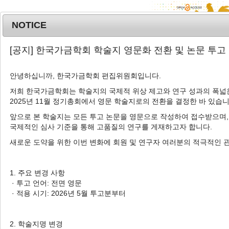
NOTICE
MENU
T
[공지] 한국가금학회 학술지 영문화 전환 및 논문 투고
o
g
안녕하십니까, 한국가금학회 편집위원회입니다.
g
l
저희 한국가금학회는 학술지의 국제적 위상 제고와 연구 성과의 폭넓은
Advanced Search List
2025년 11월 정기총회에서 영문 학술지로의 전환을 결정한 바 있습니
e
n
앞으로 본 학술지는 모든 투고 논문을 영문으로 작성하여 접수받으며,
a
국제적인 심사 기준을 통해 고품질의 연구를 게재하고자 합니다.
v
새로운 도약을 위한 이번 변화에 회원 및 연구자 여러분의 적극적인 
i
Search Keywords
g
Author: Hyun Hee So
a
1. 주요 변경 사항
t
· 투고 언어: 전면 영문
1 Articles are founded.
i
· 적용 시기: 2026년 5월 투고분부터
o
Risk Assessment of Highly
n
Pathogenic Avian Influenza by
2. 학술지명 변경
Comparison of Biosecurity Level