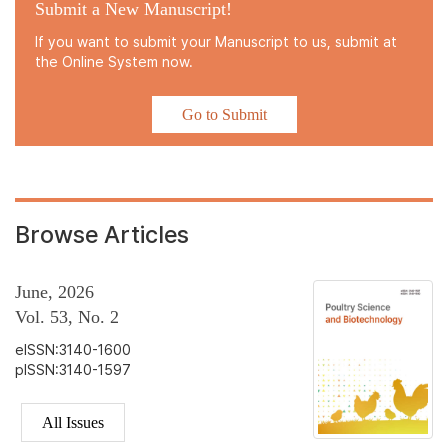
Submit a New Manuscript!
If you want to submit your Manuscript to us, submit at
the Online System now.
Go to Submit
Browse Articles
June, 2026
Vol. 53, No. 2
eISSN:3140-1600
pISSN:3140-1597
All Issues