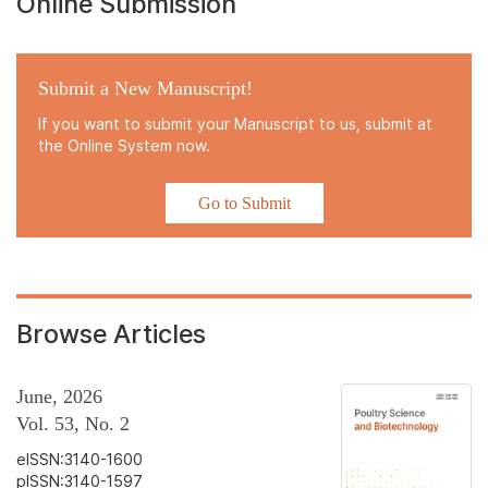
Online Submission
Submit a New Manuscript!
If you want to submit your Manuscript to us, submit at
the Online System now.
Go to Submit
Browse Articles
June, 2026
Vol. 53, No. 2
eISSN:3140-1600
pISSN:3140-1597