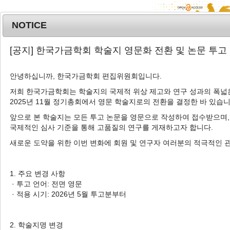
NOTICE
MENU
T
[공지] 한국가금학회 학술지 영문화 전환 및 논문 투고
o
g
안녕하십니까, 한국가금학회 편집위원회입니다.
g
l
저희 한국가금학회는 학술지의 국제적 위상 제고와 연구 성과의 폭넓은
Advanced Search List
2025년 11월 정기총회에서 영문 학술지로의 전환을 결정한 바 있습니
e
n
앞으로 본 학술지는 모든 투고 논문을 영문으로 작성하여 접수받으며,
a
국제적인 심사 기준을 통해 고품질의 연구를 게재하고자 합니다.
v
새로운 도약을 위한 이번 변화에 회원 및 연구자 여러분의 적극적인 
i
Search Keywords
g
Author: Hyun Soo Jang
a
1. 주요 변경 사항
t
· 투고 언어: 전면 영문
1 Articles are founded.
i
· 적용 시기: 2026년 5월 투고분부터
o
Effect of LED Light Colors on Egg
n
Production, Egg Quality and
2. 학술지명 변경
Reproductive Hormone