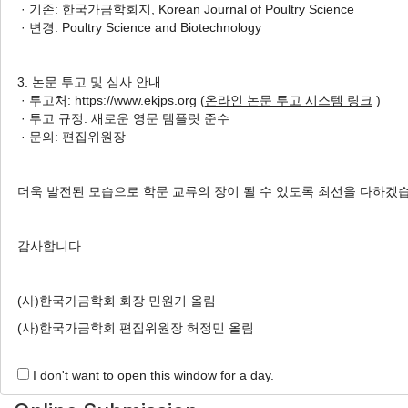
· 기존: 한국가금학회지, Korean Journal of Poultry Science
Concentrations of Plasma and
· 변경: Poultry Science and Biotechnology
Oviduct in Brown Laying Hens
Housed on Floor
3. 논문 투고 및 심사 안내
LED 조명의 색이 평사 사육 갈
· 투고처: https://www.ekjps.org (
온라인 논문 투고 시스템 링크
)
색 산란계의 산란성적, 계란 품질 및 혈액과 난관 내 번식
· 투고 규정: 새로운 영문 템플릿 준수
호르몬 농도에 미치는 영향
· 문의: 편집위원장
Hee Na Kim
, Han Seo Ko
, Hyun Soo Jang
, Yu Hyun Kang
, Jee Soo Seo
, Hwan Ku Kang
, Sang Jip Ohh
더욱 발전된 모습으로 학문 교류의 장이 될 수 있도록 최선을 다하겠
김희나, 고한서, 장현수, 강유현, 서지수, 강환구, 오상집
Korean J. Poult. Sci. 2018;45(4):245-252.
감사합니다.
https://doi.org/10.5536/KJPS.2018.45.4.245
HTML
PDF
PubReader
(사)한국가금학회 회장 민원기 올림
(사)한국가금학회 편집위원장 허정민 올림
I don't want to open this window for a day.