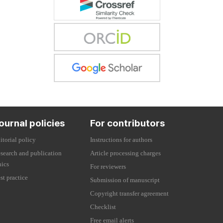
ournal policies
For contributors
itorial policy
Instructions for authors
search and publication
Article processing charges
hics
For reviewers
st practice
Submission of manuscript
Copyright transfer agreement
Checklist
Free email alerts