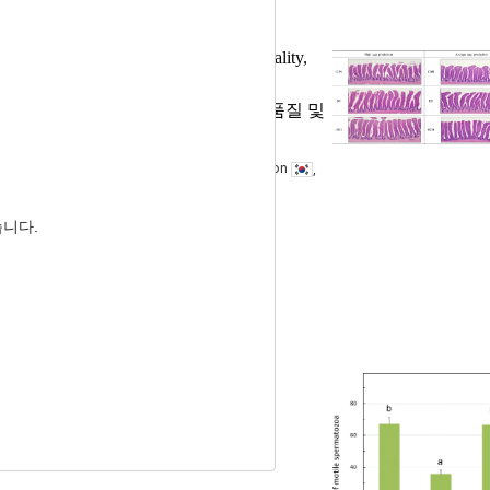
plementation on Performance, Egg Quality,
 첨가가 산란계의 계란 생산성, 계란품질 및
o-Do Lee
, Hyekyoung Shin
, Jiseon Son
,
습니다.
wing Conditions
영향
, Ik Soo Jeon