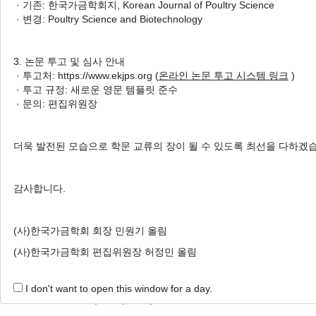
· 기존: 한국가금학회지, Korean Journal of Poultry Science
2 Articles are founded.
· 변경: Poultry Science and Biotechnology
Effects of Dietary
Bacillus subtilis
and Oregano Oil Sup
and Intestinal Morphology in Late-Phase Laying Hens
3. 논문 투고 및 심사 안내
산란말기 사료 내
Bacillus subtilis
와 오레가노 오일
· 투고처: https://www.ekjps.org (
온라인 논문 투고 시스템 링크
)
장의 형태학적 특성에 미치는 영향
· 투고 규정: 새로운 영문 템플릿 준수
· 문의: 편집위원장
Hyunsoo Kim
, Hee-Jin Kim
, Yeon-Seo Yun
, Wo
Eui-Chul Hong
, Ik Soo Jeon
, Hwan-Ku Kang
김현수, 김희진, 윤연서, 이우도, 신혜경, 손지선, 홍의철, 전익수, 강환구
더욱 발전된 모습으로 학문 교류의 장이 될 수 있도록 최선을 다하겠
Korean J. Poult. Sci. 2023;50(4):311-323.
https://doi.org/10.5536/KJPS.2023.50.4.311
감사합니다.
HTML
PDF
PubReader
(사)한국가금학회 회장 민원기 올림
Motility of Rooster Spermatozoa under Different Tha
(사)한국가금학회 편집위원장 허정민 올림
닭 동결정액 융해방법이 정자 운동성에 미치는 
Sung Woo Kim
, Seung Rye Choe
, Yeoung-Gyu Ko
I don't want to open this window for a day.
김성우, 최승례, 고응규, 전익수