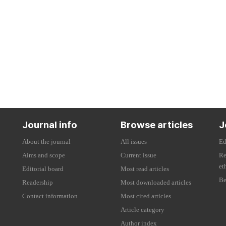
Journal info
Browse articles
J
About the journal
All issues
Ed
Aims and scope
Current issue
Re
et
Editorial board
Most read articles
Be
Readership
Most downloaded articles
Contact information
Most cited articles
Article category
Author index