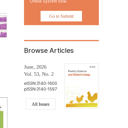
Online System now.
Go to Submit
Browse Articles
June, 2026
Vol. 53, No. 2
eISSN:3140-1600
pISSN:3140-1597
All Issues