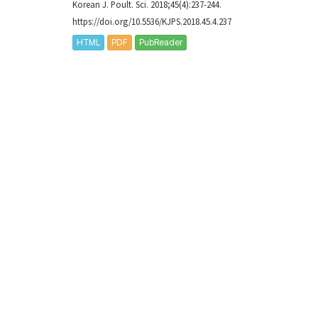
Korean J. Poult. Sci. 2018;45(4):237-244.
https://doi.org/10.5536/KJPS.2018.45.4.237
HTML
PDF
PubReader