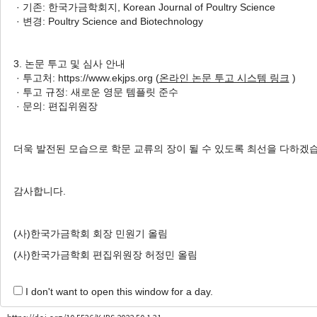
· 기존: 한국가금학회지, Korean Journal of Poultry Science
및 장 건강 지표 변화
· 변경: Poultry Science and Biotechnology
Chae Won Lee
, June Hyeok Yoon
, Su Hyun An
, In Ho Cho
, Changsu Kong
3. 논문 투고 및 심사 안내
이채원, 윤준혁, 안수현, 조인호, 공창수
· 투고처: https://www.ekjps.org (
온라인 논문 투고 시스템 링크
)
· 투고 규정: 새로운 영문 템플릿 준수
Korean J. Poult. Sci. 2023;50(3):161-169.
· 문의: 편집위원장
https://doi.org/10.5536/KJPS.2023.50.3.161
HTML
PDF
PubReader
더욱 발전된 모습으로 학문 교류의 장이 될 수 있도록 최선을 다하겠
Poultry By-Product Meal as a Potential Protein Source in
감사합니다.
Broiler Diets with Exogenous Protease Supplementation
Heshani Amalka Vithana
, Shemil Priyan Macelline
, Shan
Randima Nawarathne
, Dinesh Darshaka Jayasena
,
(사)한국가금학회 회장 민원기 올림
Myunghwan Yu
, Eunsoo Seo
, Mangala Amarsinghe
,
(사)한국가금학회 편집위원장 허정민 올림
Maleeka Nadeemale Nambapana
, Jin Ho Cho
, Jung Min Heo
I don't want to open this window for a day.
Korean J. Poult. Sci. 2023;50(1):31-39.