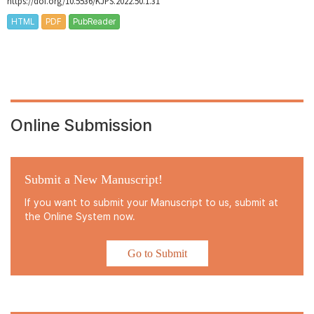
https://doi.org/10.5536/KJPS.2022.50.1.31
HTML
PDF
PubReader
Online Submission
Submit a New Manuscript!
If you want to submit your Manuscript to us, submit at
the Online System now.
Go to Submit