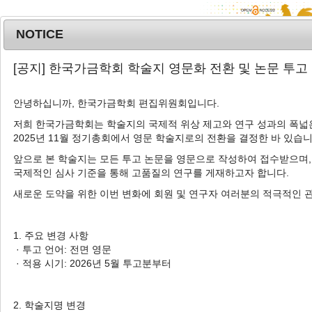
NOTICE
MENU
T
[공지] 한국가금학회 학술지 영문화 전환 및 논문 투고
o
g
안녕하십니까, 한국가금학회 편집위원회입니다.
g
l
저희 한국가금학회는 학술지의 국제적 위상 제고와 연구 성과의 폭넓은
Advanced Search List
2025년 11월 정기총회에서 영문 학술지로의 전환을 결정한 바 있습니
e
n
앞으로 본 학술지는 모든 투고 논문을 영문으로 작성하여 접수받으며,
a
국제적인 심사 기준을 통해 고품질의 연구를 게재하고자 합니다.
v
새로운 도약을 위한 이번 변화에 회원 및 연구자 여러분의 적극적인 
i
Search Keywords
g
Author: In Ho Cho
a
1. 주요 변경 사항
t
· 투고 언어: 전면 영문
2 Articles are founded.
i
· 적용 시기: 2026년 5월 투고분부터
o
Effect of Supplementation of
Allium hookeri
on Growth
n
Performance and Intestinal Health for Broiler Chickens
2. 학술지명 변경
육계 사료 내 삼채(
Allium hookeri
) 첨가에 따른 사양성적