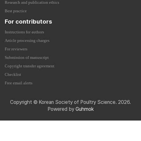
Research and publication ethics
Best practice
For contributors
Instructions for authors
Article processing charges
For reviewers
Submission of manuscript
Copyright transfer agreement
Checklist
Free email alerts
Copyright © Korean Society of Poultry Science. 2026.
Powered by
Guhmok