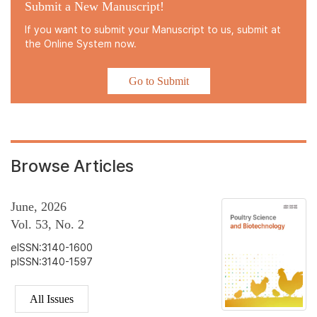
Submit a New Manuscript!
If you want to submit your Manuscript to us, submit at
the Online System now.
Go to Submit
Browse Articles
June, 2026
Vol. 53, No. 2
eISSN:3140-1600
pISSN:3140-1597
All Issues