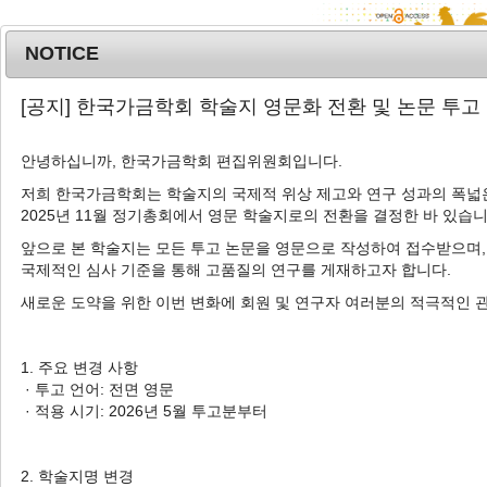
NOTICE
MENU
T
[공지] 한국가금학회 학술지 영문화 전환 및 논문 투고
o
g
안녕하십니까, 한국가금학회 편집위원회입니다.
g
l
저희 한국가금학회는 학술지의 국제적 위상 제고와 연구 성과의 폭넓은
Advanced Search List
2025년 11월 정기총회에서 영문 학술지로의 전환을 결정한 바 있습니
e
n
앞으로 본 학술지는 모든 투고 논문을 영문으로 작성하여 접수받으며,
a
국제적인 심사 기준을 통해 고품질의 연구를 게재하고자 합니다.
v
새로운 도약을 위한 이번 변화에 회원 및 연구자 여러분의 적극적인 
i
Search Keywords
g
Author: Inpyo Lee
a
1. 주요 변경 사항
t
· 투고 언어: 전면 영문
1 Articles are founded.
i
· 적용 시기: 2026년 5월 투고분부터
o
Cloning and Characterizing of the
n
Quail
Chibby Family Member 2
2. 학술지명 변경
(CBY2)
Gene in Quail Muscle