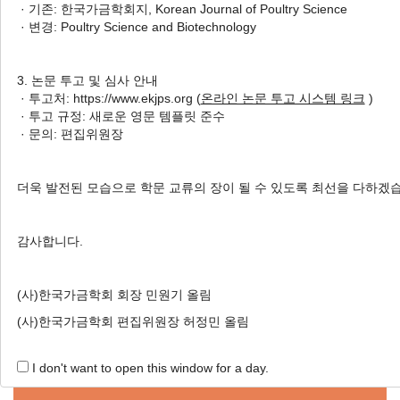
· 기존: 한국가금학회지, Korean Journal of Poultry Science
Cells
· 변경: Poultry Science and Biotechnology
메추리
Chibby Family Member 2
(CBY2)
유전자의 클로닝과 메추
3. 논문 투고 및 심사 안내
리 근육세포에서의 특성 분석
· 투고처: https://www.ekjps.org (
온라인 논문 투고 시스템 링크
)
Inpyo Lee
, Sangsu Shin
· 투고 규정: 새로운 영문 템플릿 준수
이인표, 신상수
· 문의: 편집위원장
Korean J. Poult. Sci. 2020;47(3):127-133.
https://doi.org/10.5536/KJPS.2020.47.3.127
더욱 발전된 모습으로 학문 교류의 장이 될 수 있도록 최선을 다하겠
HTML
PDF
PubReader
감사합니다.
(사)한국가금학회 회장 민원기 올림
(사)한국가금학회 편집위원장 허정민 올림
Online Submission
I don't want to open this window for a day.