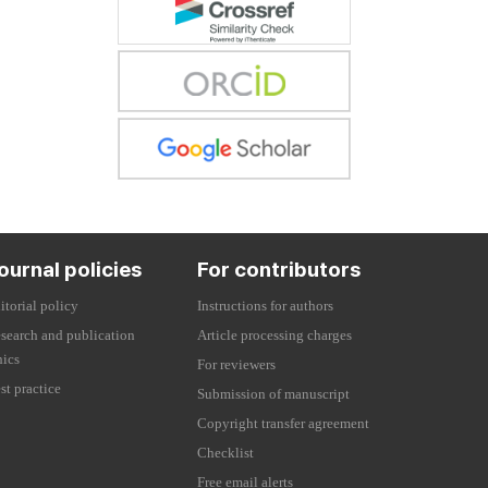
ournal policies
For contributors
itorial policy
Instructions for authors
search and publication
Article processing charges
hics
For reviewers
st practice
Submission of manuscript
Copyright transfer agreement
Checklist
Free email alerts