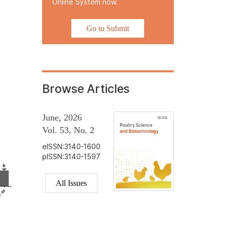
Online System now.
Go to Submit
Browse Articles
June, 2026
Vol. 53, No. 2
eISSN:3140-1600
pISSN:3140-1597
All Issues