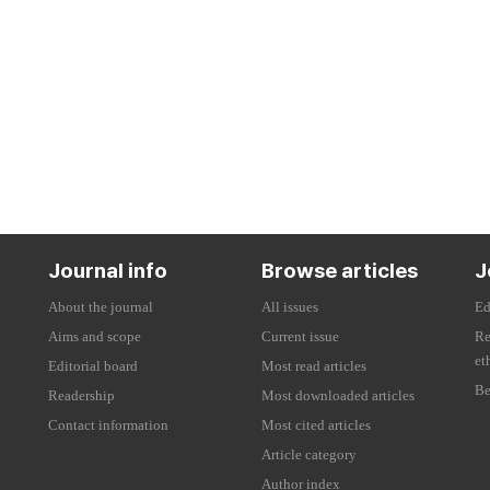
Journal info
Browse articles
J
About the journal
All issues
Ed
Aims and scope
Current issue
Re
et
Editorial board
Most read articles
Be
Readership
Most downloaded articles
Contact information
Most cited articles
Article category
Author index