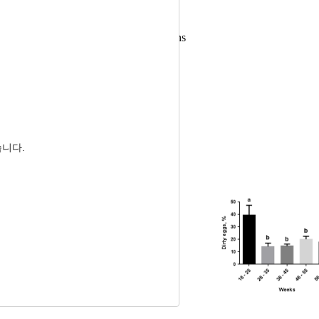
 Meat Quality Grade of Broiler Chickens
고기 등급에 미치는 효과
 Kyung-Woo Lee
습니다.
l Quality of Eggs
, Jae Cheong Lee, Kyung-Woo Lee