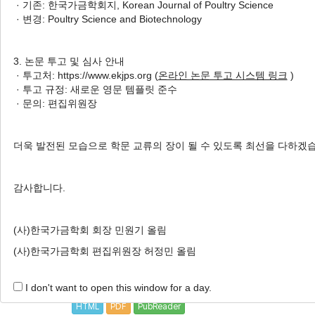
· 기존: 한국가금학회지, Korean Journal of Poultry Science
2 Articles are founded.
· 변경: Poultry Science and Biotechnology
Effects of Music Enrichment on Live Body Weight and
농장 내 특정 음원 노출이 육계의 출하 체중과 닭
3. 논문 투고 및 심사 안내
Jae Cheong Lee
, Sang Hyeok Lee
, Cheorun Jo
,
· 투고처: https://www.ekjps.org (
온라인 논문 투고 시스템 링크
)
· 투고 규정: 새로운 영문 템플릿 준수
이재청, 이상혁, 조철훈, 이경우
· 문의: 편집위원장
Korean J. Poult. Sci. 2020;47(2):69-74.
https://doi.org/10.5536/KJPS.2020.47.2.69
더욱 발전된 모습으로 학문 교류의 장이 될 수 있도록 최선을 다하겠
HTML
PDF
PubReader
감사합니다.
Effects of Age of Laying Hens on Internal and Externa
산란계 주령이 계란의 품질에 미치는 효과
(사)한국가금학회 회장 민원기 올림
Dong Jun Kim, Da Hye Kim
, Se Joo Kang, Ki Mun Kwon
김동준, 김다혜, 강세주, 권기문, 이재청, 이경우
(사)한국가금학회 편집위원장 허정민 올림
Korean J. Poult. Sci. 2018;45(1):63-71.
https://doi.org/10.5536/KJPS.2018.45.1.63
I don't want to open this window for a day.
HTML
PDF
PubReader