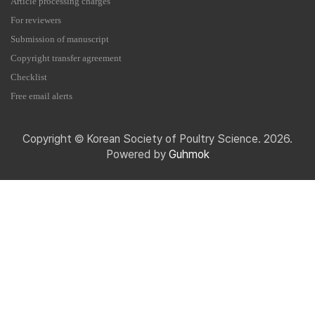
Article processing charges
For reviewers
Submission of manuscript
Copyright transfer agreement
Checklist
Free email alerts
Copyright © Korean Society of Poultry Science. 2026.
Powered by
Guhmok