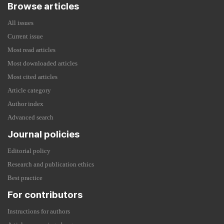
Browse articles
All issues
Current issue
Most read articles
Most downloaded articles
Most cited articles
Article category
Author index
Advanced search
Journal policies
Editorial policy
Research and publication ethics
Best practice
For contributors
Instructions for authors