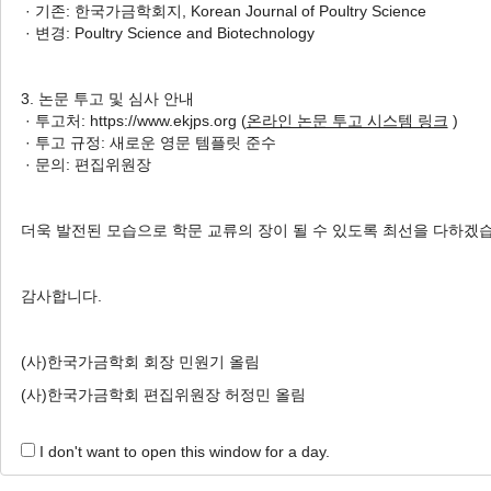
· 기존: 한국가금학회지, Korean Journal of Poultry Science
Markers
· 변경: Poultry Science and Biotechnology
초위성체 마커를 활용한 가축다
양성정보시스템(DAD-IS) 등재
3. 논문 투고 및 심사 안내
재래닭 집단의 유전적 다양성 분
· 투고처: https://www.ekjps.org (
온라인 논문 투고 시스템 링크
)
석
· 투고 규정: 새로운 영문 템플릿 준수
Hee-Jong Roh
, Kwan-Woo Kim
, Jinwook Lee
, Dayeon
· 문의: 편집위원장
Jeon
, Seung-Chang Kim
, Yeoung-Gyu Ko
, Seong-Sil Mun
, Hyun-Jung Lee
, Jun-Heon Lee
, Dong-Yep Oh
, Jae-
더욱 발전된 모습으로 학문 교류의 장이 될 수 있도록 최선을 다하겠
Hyun Byeon
, Chang-Yeon Cho
노희종, 김관우, 이진욱, 전다연, 김승창, 고응규, 문성실, 이현정, 이준헌, 오동엽, 변
재현, 조창연
감사합니다.
Korean J. Poult. Sci. 2019;46(2):65-75.
https://doi.org/10.5536/KJPS.2019.46.2.65
(사)한국가금학회 회장 민원기 올림
HTML
PDF
PubReader
(사)한국가금학회 편집위원장 허정민 올림
I don't want to open this window for a day.