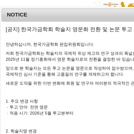
NOTICE
MENU
T
[공지] 한국가금학회 학술지 영문화 전환 및 논문 투고
o
g
안녕하십니까, 한국가금학회 편집위원회입니다.
g
l
저희 한국가금학회는 학술지의 국제적 위상 제고와 연구 성과의 폭넓은
Advanced Search List
2025년 11월 정기총회에서 영문 학술지로의 전환을 결정한 바 있습니
e
n
앞으로 본 학술지는 모든 투고 논문을 영문으로 작성하여 접수받으며,
a
국제적인 심사 기준을 통해 고품질의 연구를 게재하고자 합니다.
v
새로운 도약을 위한 이번 변화에 회원 및 연구자 여러분의 적극적인 
i
Search Keywords
g
Author: Jae-Hyun Byeon
a
1. 주요 변경 사항
t
· 투고 언어: 전면 영문
1 Articles are founded.
i
· 적용 시기: 2026년 5월 투고분부터
o
Genetic Diversity of Korean Native
n
Chicken Populations in DAD-IS
2. 학술지명 변경
Database Using 25 Microsatellite