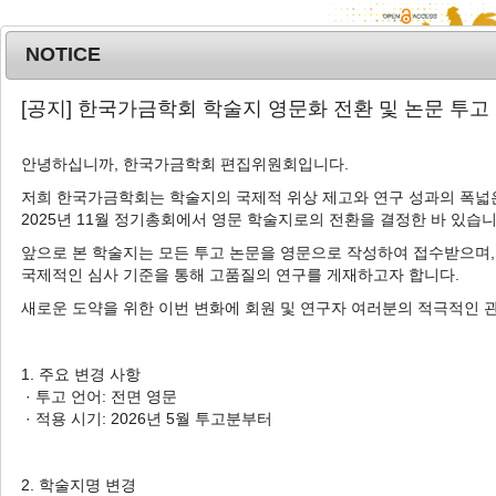
NOTICE
MENU
T
[공지] 한국가금학회 학술지 영문화 전환 및 논문 투고
o
g
안녕하십니까, 한국가금학회 편집위원회입니다.
g
l
저희 한국가금학회는 학술지의 국제적 위상 제고와 연구 성과의 폭넓은
Advanced Search List
2025년 11월 정기총회에서 영문 학술지로의 전환을 결정한 바 있습니
e
n
앞으로 본 학술지는 모든 투고 논문을 영문으로 작성하여 접수받으며,
a
국제적인 심사 기준을 통해 고품질의 연구를 게재하고자 합니다.
v
새로운 도약을 위한 이번 변화에 회원 및 연구자 여러분의 적극적인 
i
Search Keywords
g
Author: Jee Soo Seo
a
1. 주요 변경 사항
t
· 투고 언어: 전면 영문
1 Articles are founded.
i
· 적용 시기: 2026년 5월 투고분부터
o
Effect of LED Light Colors on Egg
n
Production, Egg Quality and
2. 학술지명 변경
Reproductive Hormone