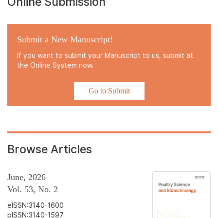
Online Submission
Submit a New Manuscript!
If you want to submit your Manuscript to us, submit at
the Online System now.
Go to Submit
Browse Articles
June, 2026
Vol. 53, No. 2
eISSN:3140-1600
pISSN:3140-1597