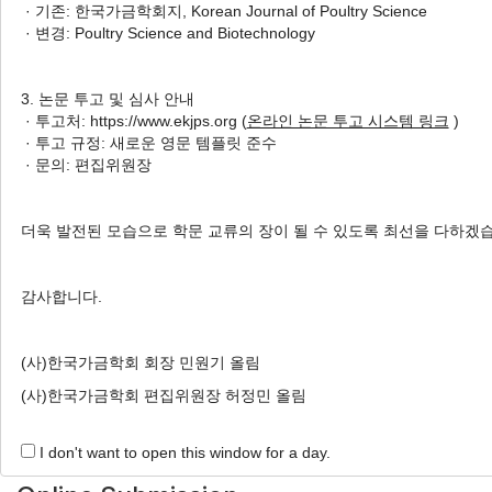
· 기존: 한국가금학회지, Korean Journal of Poultry Science
Concentrations of Plasma and
· 변경: Poultry Science and Biotechnology
Oviduct in Brown Laying Hens
Housed on Floor
3. 논문 투고 및 심사 안내
LED 조명의 색이 평사 사육 갈
· 투고처: https://www.ekjps.org (
온라인 논문 투고 시스템 링크
)
색 산란계의 산란성적, 계란 품질 및 혈액과 난관 내 번식
· 투고 규정: 새로운 영문 템플릿 준수
호르몬 농도에 미치는 영향
· 문의: 편집위원장
Hee Na Kim
, Han Seo Ko
, Hyun Soo Jang
, Yu Hyun Kang
, Jee Soo Seo
, Hwan Ku Kang
, Sang Jip Ohh
더욱 발전된 모습으로 학문 교류의 장이 될 수 있도록 최선을 다하겠
김희나, 고한서, 장현수, 강유현, 서지수, 강환구, 오상집
Korean J. Poult. Sci. 2018;45(4):245-252.
감사합니다.
https://doi.org/10.5536/KJPS.2018.45.4.245
HTML
PDF
PubReader
(사)한국가금학회 회장 민원기 올림
(사)한국가금학회 편집위원장 허정민 올림
I don't want to open this window for a day.