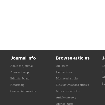
Journal info
Browse articles
J
About the journal
All issues
Ed
Aims and scope
Current issue
Re
et
Editorial board
Most read articles
Be
Readership
Most downloaded articles
Contact information
Most cited articles
Article category
Author index