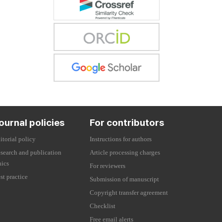
ournal policies
For contributors
itorial policy
Instructions for authors
search and publication
Article processing charges
hics
For reviewers
st practice
Submission of manuscript
Copyright transfer agreement
Checklist
Free email alerts