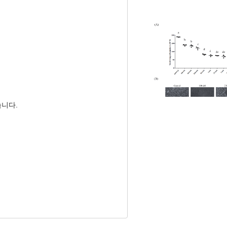
n through Muscle Atrophy Signaling
, Sang In Lee
, Sangsu Shin
습니다.