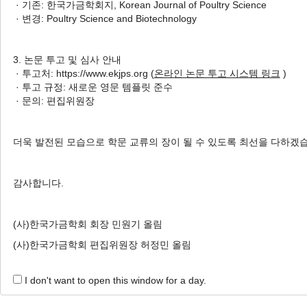
· 기존: 한국가금학회지, Korean Journal of Poultry Science
1 Articles are founded.
· 변경: Poultry Science and Biotechnology
Simvastatin Induces Avian Muscle Protein Degradatio
Simvastatin이 메추리 근육 세포에 미치는 영향
3. 논문 투고 및 심사 안내
JeongWoong Park
, Yu-Seung Choi
, Sarang Choi
· 투고처: https://www.ekjps.org (
온라인 논문 투고 시스템 링크
)
· 투고 규정: 새로운 영문 템플릿 준수
박정웅, 최유승, 최사랑, 이상인, 신상수
· 문의: 편집위원장
Korean J. Poult. Sci. 2022;49(4):265-272.
https://doi.org/10.5536/KJPS.2022.49.4.265
더욱 발전된 모습으로 학문 교류의 장이 될 수 있도록 최선을 다하겠
HTML
PDF
PubReader
감사합니다.
(사)한국가금학회 회장 민원기 올림
(사)한국가금학회 편집위원장 허정민 올림
I don't want to open this window for a day.