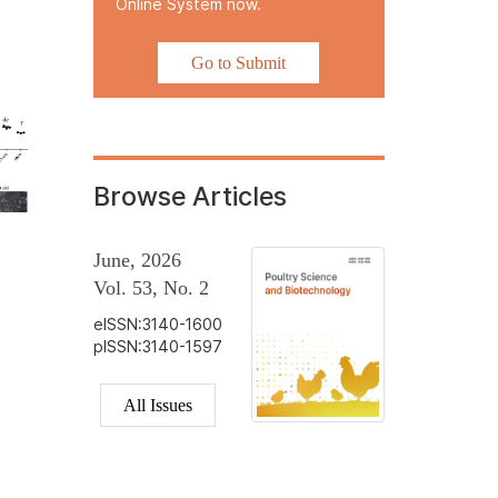
Online System now.
Go to Submit
Browse Articles
June, 2026
Vol. 53, No. 2
eISSN:3140-1600
pISSN:3140-1597
All Issues