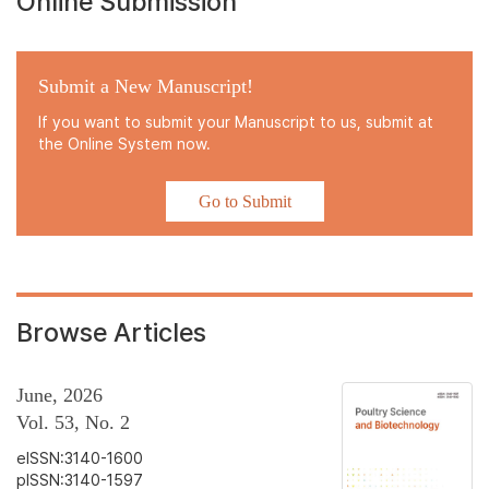
Online Submission
Submit a New Manuscript!
If you want to submit your Manuscript to us, submit at
the Online System now.
Go to Submit
Browse Articles
June, 2026
Vol. 53, No. 2
eISSN:3140-1600
pISSN:3140-1597