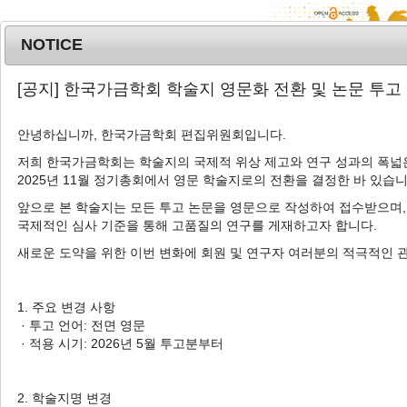
NOTICE
MENU
T
[공지] 한국가금학회 학술지 영문화 전환 및 논문 투고
o
g
안녕하십니까, 한국가금학회 편집위원회입니다.
g
l
저희 한국가금학회는 학술지의 국제적 위상 제고와 연구 성과의 폭넓은
Advanced Search List
2025년 11월 정기총회에서 영문 학술지로의 전환을 결정한 바 있습니
e
n
앞으로 본 학술지는 모든 투고 논문을 영문으로 작성하여 접수받으며,
a
국제적인 심사 기준을 통해 고품질의 연구를 게재하고자 합니다.
v
새로운 도약을 위한 이번 변화에 회원 및 연구자 여러분의 적극적인 
i
Search Keywords
g
Author: Ji-Young Park
a
1. 주요 변경 사항
t
· 투고 언어: 전면 영문
3 Articles are founded.
i
· 적용 시기: 2026년 5월 투고분부터
o
Effects of the Raising Period on Meat Quality in Two New
n
Strains of Korean Native Chicken
2. 학술지명 변경
사육기간에 따른 신품종 및 상용토종닭의 육질특성 비교