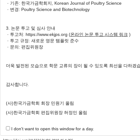
· 기존: 한국가금학회지, Korean Journal of Poultry Science
분석
· 변경: Poultry Science and Biotechnology
Seong-Yun Lee
, Ji-Young Park
, Samooel Jung
, Jong-
Hyun Jung
, Ki-Chang Nam
3. 논문 투고 및 심사 안내
이성윤, 박지영, 정사무엘, 정종현, 남기창
· 투고처: https://www.ekjps.org (
온라인 논문 투고 시스템 링크
)
· 투고 규정: 새로운 영문 템플릿 준수
Korean J. Poult. Sci. 2021;48(4):207-216.
· 문의: 편집위원장
https://doi.org/10.5536/KJPS.2021.48.4.207
HTML
PDF
PubReader
더욱 발전된 모습으로 학문 교류의 장이 될 수 있도록 최선을 다하겠
Comparison of Micronutrients and Flavor Compounds in
감사합니다.
Breast Meat of Native Chicken Strains and
Baeksemi
for
Samgyetang
삼계용 토종닭과 백세미 가슴살의 미량영양소 및 풍미물
(사)한국가금학회 회장 민원기 올림
질 비교
(사)한국가금학회 편집위원장 허정민 올림
Seong-Yun Lee
, Ji-Young Park
, Ki-Chang Nam
이성윤, 박지영, 남기창
I don't want to open this window for a day.
Korean J. Poult. Sci. 2019;46(4):255-262.