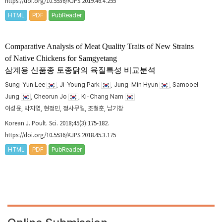
https://doi.org/10.5536/KJPS.2019.46.4.255
HTML
PDF
PubReader
Comparative Analysis of Meat Quality Traits of New Strains
of Native Chickens for Samgyetang
삼계용 신품종 토종닭의 육질특성 비교분석
Sung-Yun Lee
, Ji-Young Park
, Jung-Min Hyun
, Samooel
Jung
, Cheorun Jo
, Ki-Chang Nam
이성윤, 박지영, 현정민, 정사무엘, 조철훈, 남기창
Korean J. Poult. Sci. 2018;45(3):175-182.
https://doi.org/10.5536/KJPS.2018.45.3.175
HTML
PDF
PubReader