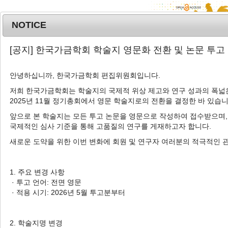
NOTICE
MENU
T
[공지] 한국가금학회 학술지 영문화 전환 및 논문 투고
o
g
안녕하십니까, 한국가금학회 편집위원회입니다.
g
l
저희 한국가금학회는 학술지의 국제적 위상 제고와 연구 성과의 폭넓은
Advanced Search List
2025년 11월 정기총회에서 영문 학술지로의 전환을 결정한 바 있습니
e
n
앞으로 본 학술지는 모든 투고 논문을 영문으로 작성하여 접수받으며,
a
국제적인 심사 기준을 통해 고품질의 연구를 게재하고자 합니다.
v
새로운 도약을 위한 이번 변화에 회원 및 연구자 여러분의 적극적인 
i
Search Keywords
g
Author: Jihye Lee
a
1. 주요 변경 사항
t
· 투고 언어: 전면 영문
1 Articles are founded.
i
· 적용 시기: 2026년 5월 투고분부터
o
A Study on Differences in
n
Production Egg Quality, and
2. 학술지명 변경
Welfare Indicators of Hens in