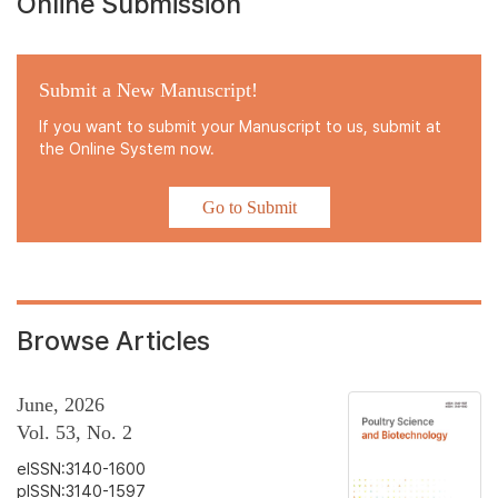
Online Submission
Submit a New Manuscript!
If you want to submit your Manuscript to us, submit at
the Online System now.
Go to Submit
Browse Articles
June, 2026
Vol. 53, No. 2
eISSN:3140-1600
pISSN:3140-1597