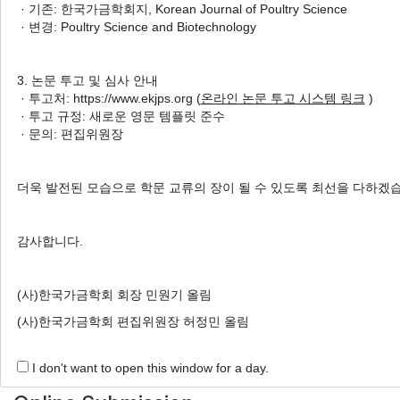
· 기존: 한국가금학회지, Korean Journal of Poultry Science
Welfare Rearing Facilities during
· 변경: Poultry Science and Biotechnology
the Early Laying Period
산란초기 사육시설 형태에 따른
3. 논문 투고 및 심사 안내
동물복지 산란계의 생산성, 계란
· 투고처: https://www.ekjps.org (
온라인 논문 투고 시스템 링크
)
품질 및 복지지표 차이에 관한 연구
· 투고 규정: 새로운 영문 템플릿 준수
Hee-Jin Kim
, Woo-Do Lee
, Hyunsoo Kim
, Jiseon Son
,
· 문의: 편집위원장
Eui-Chul Hong
, Jihye Lee
, Hwan Ku Kang
, Sung-June Byun
더욱 발전된 모습으로 학문 교류의 장이 될 수 있도록 최선을 다하겠
김희진, 이우도, 김현수, 손지선, 홍의철, 이지혜, 강환구, 변승준
Korean J. Poult. Sci. 2024;51(4):187-194.
감사합니다.
https://doi.org/10.5536/KJPS.2024.51.4.187
HTML
PDF
PubReader
(사)한국가금학회 회장 민원기 올림
(사)한국가금학회 편집위원장 허정민 올림
I don't want to open this window for a day.