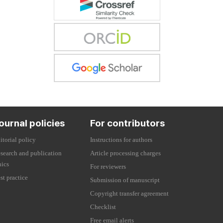
ournal policies
For contributors
itorial policy
Instructions for authors
search and publication
Article processing charges
hics
For reviewers
st practice
Submission of manuscript
Copyright transfer agreement
Checklist
Free email alerts