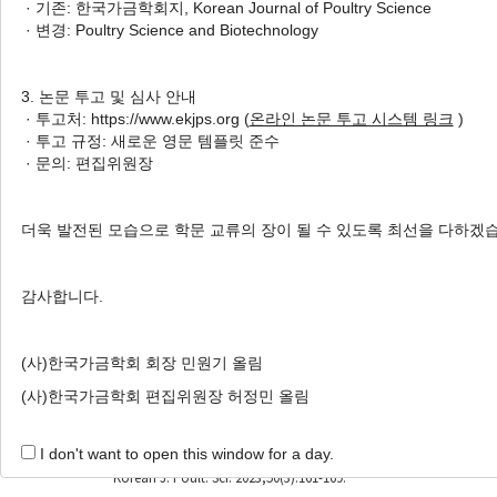
· 기존: 한국가금학회지, Korean Journal of Poultry Science
2 Articles are founded.
· 변경: Poultry Science and Biotechnology
Gut Microbiome and Gut Immunity in Broiler Chicke
10 to 28
3. 논문 투고 및 심사 안내
육계 사료 내 삼채뿌리분말 첨가가 장내 미생물 
· 투고처: https://www.ekjps.org (
온라인 논문 투고 시스템 링크
)
· 투고 규정: 새로운 영문 템플릿 준수
Woonhak Ji
, Inho Cho
, Sang Seok Joo
, Moong
· 문의: 편집위원장
Yoon
, Su Hyun An
, Myunghoo Kim
, Changsu Ko
지운학, 조인호, 주상석, 정문경, 이채원, 윤준혁, 안수현, 김명후, 공창수
Korean J. Poult. Sci. 2023;50(3):171-185.
더욱 발전된 모습으로 학문 교류의 장이 될 수 있도록 최선을 다하겠
https://doi.org/10.5536/KJPS.2023.50.3.171
HTML
PDF
PubReader
감사합니다.
Effect of Supplementation of
Allium hookeri
on Growth
(사)한국가금학회 회장 민원기 올림
육계 사료 내 삼채(
Allium hookeri
) 첨가에 따른 사
(사)한국가금학회 편집위원장 허정민 올림
Chae Won Lee
, June Hyeok Yoon
, Su Hyun An
, 
이채원, 윤준혁, 안수현, 조인호, 공창수
I don't want to open this window for a day.
Korean J. Poult. Sci. 2023;50(3):161-169.