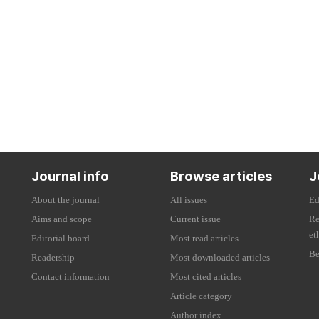
Journal info
Browse articles
J
About the journal
All issues
Ed
Aims and scope
Current issue
Re
et
Editorial board
Most read articles
Be
Readership
Most downloaded articles
Contact information
Most cited articles
Article category
Author index