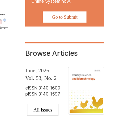
Online System now.
Go to Submit
Browse Articles
June, 2026
Vol. 53, No. 2
eISSN:3140-1600
pISSN:3140-1597
All Issues