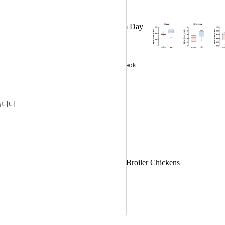
ns Fed
Allium hookeri
Root Powder from Day
및 장관면역에 미치는 영향
yeong Jung
, Chae Won Lee
, June Hyeok
ng
습니다.
 Performance and Intestinal Health for Broiler Chickens
양성적 및 장 건강 지표 변화
In Ho Cho
, Changsu Kong