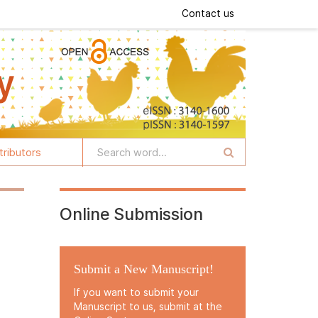
Contact us
tributors
Online Submission
Submit a New Manuscript!
If you want to submit your
Manuscript to us, submit at the