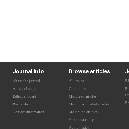
Journal info
Browse articles
J
About the journal
All issues
Ed
Aims and scope
Current issue
Re
et
Editorial board
Most read articles
Be
Readership
Most downloaded articles
Contact information
Most cited articles
Article category
Author index