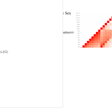
Korean Indigenous Chicken Pure Line by Sex
 연구
 Choo
, Jinjoo Ham
, Keon Park
, Jaebeom
습니다.