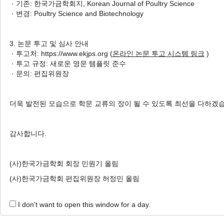
· 기존: 한국가금학회지, Korean Journal of Poultry Science
1 Articles are founded.
· 변경: Poultry Science and Biotechnology
A Comparative Study on the Growth Performance of 
and Twelve Strains
3. 논문 투고 및 심사 안내
토종닭 순계 12계통과 성별에 따른 성장능력 비교
· 투고처: https://www.ekjps.org (
온라인 논문 투고 시스템 링크
)
· 투고 규정: 새로운 영문 템플릿 준수
Kigon Kim
, Byoungho Park
, Iksoo Jeon
, Hyojun
· 문의: 편집위원장
Cha
김기곤, 박병호, 전익수, 추효준, 함진주, 박건, 차재범
Korean J. Poult. Sci. 2021;48(4):193-206.
더욱 발전된 모습으로 학문 교류의 장이 될 수 있도록 최선을 다하겠
https://doi.org/10.5536/KJPS.2021.48.4.193
HTML
PDF
PubReader
감사합니다.
(사)한국가금학회 회장 민원기 올림
(사)한국가금학회 편집위원장 허정민 올림
I don't want to open this window for a day.