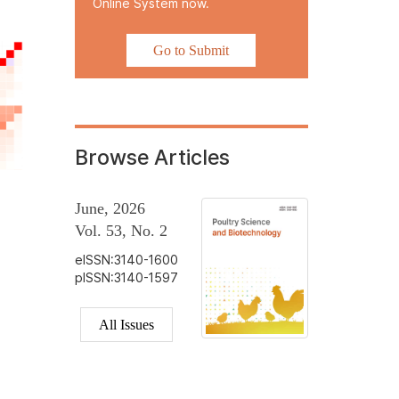
Online System now.
Go to Submit
Browse Articles
June, 2026
Vol. 53, No. 2
eISSN:3140-1600
pISSN:3140-1597
All Issues