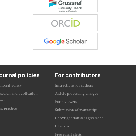
ournal policies
For contributors
itorial policy
Instructions for authors
search and publication
Article processing charges
hics
For reviewers
st practice
Submission of manuscript
Copyright transfer agreement
Checklist
Free email alerts