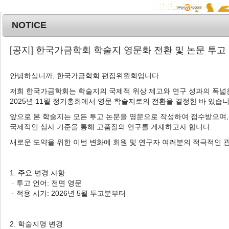
NOTICE
MENU
T
[공지] 한국가금학회 학술지 영문화 전환 및 논문 투고
o
g
안녕하십니까, 한국가금학회 편집위원회입니다.
g
l
저희 한국가금학회는 학술지의 국제적 위상 제고와 연구 성과의 폭넓은
Advanced Search List
2025년 11월 정기총회에서 영문 학술지로의 전환을 결정한 바 있습니
e
n
앞으로 본 학술지는 모든 투고 논문을 영문으로 작성하여 접수받으며,
a
국제적인 심사 기준을 통해 고품질의 연구를 게재하고자 합니다.
v
새로운 도약을 위한 이번 변화에 회원 및 연구자 여러분의 적극적인 
i
Search Keywords
g
Author: Ki Ho Baek
a
1. 주요 변경 사항
t
· 투고 언어: 전면 영문
1 Articles are founded.
i
· 적용 시기: 2026년 5월 투고분부터
o
Effect of Liquid Smoke and Curing
n
Mixture on Quality Characteristics
2. 학술지명 변경
of
Chuncheon Dakgalbi
during