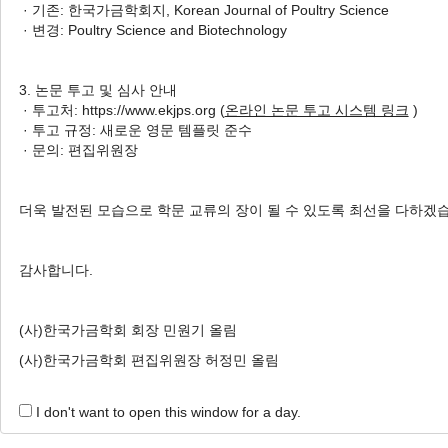
· 기존: 한국가금학회지, Korean Journal of Poultry Science
Storage
· 변경: Poultry Science and Biotechnology
춘천닭갈비에 훈연액 및 염지제
첨가가 저장 중 품질특성에 미치
3. 논문 투고 및 심사 안내
는 영향
· 투고처: https://www.ekjps.org (
온라인 논문 투고 시스템 링크
)
Hae Seong Jeong
, Ki Ho Baek
, Dicky Tri Utama
, Jun Tae
· 투고 규정: 새로운 영문 템플릿 준수
Kim
, Sung Ki Lee
· 문의: 편집위원장
정해성, 백기호, Dicky Tri Utama, 김준태, 이성기
Korean J. Poult. Sci. 2018;45(1):29-39.
더욱 발전된 모습으로 학문 교류의 장이 될 수 있도록 최선을 다하겠
https://doi.org/10.5536/KJPS.2018.45.1.29
HTML
PDF
PubReader
감사합니다.
(사)한국가금학회 회장 민원기 올림
(사)한국가금학회 편집위원장 허정민 올림
Online Submission
I don't want to open this window for a day.