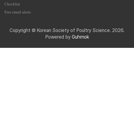
Checklist
Free email alerts
Copyright © Korean Society of Poultry Science. 2026.
Powered by
Guhmok