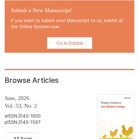
Submit a New Manuscript!
If you want to submit your Manuscript to us, submit at
the Online System now.
Go to Submit
Browse Articles
June, 2026
Vol. 53, No. 2
eISSN:3140-1600
pISSN:3140-1597
All Issues