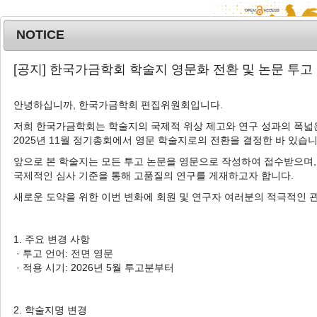
NOTICE
MENU
T
[공지] 한국가금학회 학술지 영문화 전환 및 논문 투고
o
g
안녕하십니까, 한국가금학회 편집위원회입니다.
g
l
저희 한국가금학회는 학술지의 국제적 위상 제고와 연구 성과의 폭넓은
Advanced Search List
2025년 11월 정기총회에서 영문 학술지로의 전환을 결정한 바 있습니
e
n
앞으로 본 학술지는 모든 투고 논문을 영문으로 작성하여 접수받으며,
a
국제적인 심사 기준을 통해 고품질의 연구를 게재하고자 합니다.
v
새로운 도약을 위한 이번 변화에 회원 및 연구자 여러분의 적극적인 
i
Search Keywords
g
Author: Ki-Teak Lee
a
1. 주요 변경 사항
t
· 투고 언어: 전면 영문
1 Articles are founded.
i
· 적용 시기: 2026년 5월 투고분부터
o
Comparative Analysis of Egg Yolk
n
Fatty Acid and Phospholipid
2. 학술지명 변경
Composition by Breeding Type in