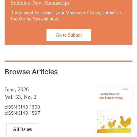
Submit a New Manuscript!
If you want to submit your Manuscript to us, submit at
the Online System now.
Go to Submit
Browse Articles
June, 2026
Vol. 53, No. 2
eISSN:3140-1600
pISSN:3140-1597
All Issues