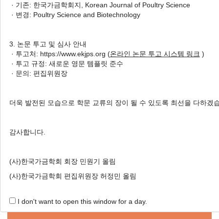
· 기존: 한국가금학회지, Korean Journal of Poultry Science
Ogye and White Leghorn
· 변경: Poultry Science and Biotechnology
오계와 레그혼 교배종 난황의 지
방산, 인지질 및 콜레스테롤 조
3. 논문 투고 및 심사 안내
성 비교
· 투고처: https://www.ekjps.org (
온라인 논문 투고 시스템 링크
)
Dain Lee
, Eun-Ah Park
, Ki-Teak Lee
· 투고 규정: 새로운 영문 템플릿 준수
이다인, 박은아, 이기택
· 문의: 편집위원장
Korean J. Poult. Sci. 2025;52(4):357-367.
https://doi.org/10.5536/KJPS.2025.52.4.357
더욱 발전된 모습으로 학문 교류의 장이 될 수 있도록 최선을 다하겠
HTML
PDF
PubReader
감사합니다.
(사)한국가금학회 회장 민원기 올림
(사)한국가금학회 편집위원장 허정민 올림
Online Submission
I don't want to open this window for a day.