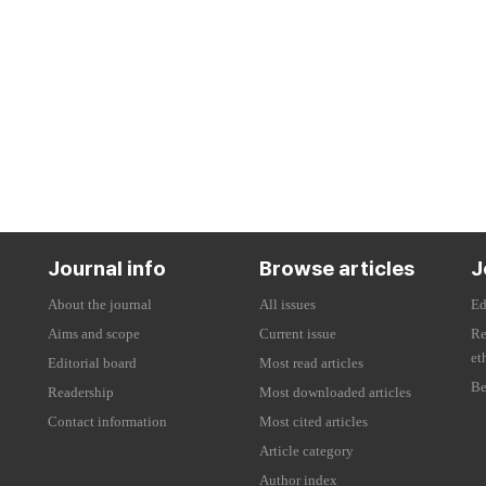
Journal info
Browse articles
J
About the journal
All issues
Ed
Aims and scope
Current issue
Re
et
Editorial board
Most read articles
Be
Readership
Most downloaded articles
Contact information
Most cited articles
Article category
Author index