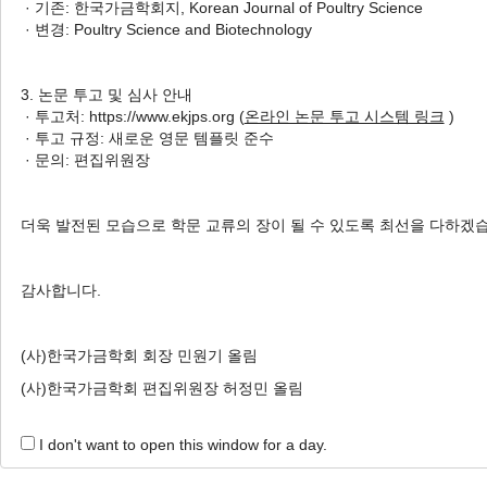
· 기존: 한국가금학회지, Korean Journal of Poultry Science
1 Articles are founded.
· 변경: Poultry Science and Biotechnology
Effects of Ginseng By-Products Supplementation on P
Parameter in Broiler under Heat Stress Condition
3. 논문 투고 및 심사 안내
인삼 부산물의 첨가 급여가 고온 스트레스 하 육계
· 투고처: https://www.ekjps.org (
온라인 논문 투고 시스템 링크
)
· 투고 규정: 새로운 영문 템플릿 준수
Jun-Ho Lee
, Ji-Won Yoon
, Bong-Ki Kim
, Hee-B
· 문의: 편집위원장
이준호, 윤지원, 김봉기, 박희복, 임규상, 김지혁
Korean J. Poult. Sci. 2022;49(4):255-264.
https://doi.org/10.5536/KJPS.2022.49.4.255
더욱 발전된 모습으로 학문 교류의 장이 될 수 있도록 최선을 다하겠
HTML
PDF
PubReader
감사합니다.
(사)한국가금학회 회장 민원기 올림
(사)한국가금학회 편집위원장 허정민 올림
I don't want to open this window for a day.