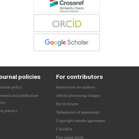
ournal policies
For contributors
itorial policy
Instructions for authors
search and publication
Article processing charges
hics
For reviewers
st practice
Submission of manuscript
Copyright transfer agreement
Checklist
Free email alerts