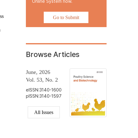
Online System now.
ss
Go to Submit
향
Browse Articles
June, 2026
Vol. 53, No. 2
eISSN:3140-1600
pISSN:3140-1597
All Issues