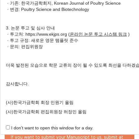
· 기존: 한국가금학회지, Korean Journal of Poultry Science
Seyeon Chang
, Hanjin Oh
, Jaewoo An
, Dongcheol Song
· 변경: Poultry Science and Biotechnology
, Hyunah Cho
, Sehyun Park
, Kyeongho Jeon
,
Sanghun Park
, Yunhwan Park
, Gyutae Park
, Sehyuk Oh
3. 논문 투고 및 심사 안내
, Nayoung Choi
, Jungseok Choi
, Jinho Cho
· 투고처: https://www.ekjps.org (
온라인 논문 투고 시스템 링크
)
· 투고 규정: 새로운 영문 템플릿 준수
Korean J. Poult. Sci. 2023;50(1):63-72.
· 문의: 편집위원장
https://doi.org/10.5536/KJPS.2022.50.1.63
HTML
PDF
PubReader
더욱 발전된 모습으로 학문 교류의 장이 될 수 있도록 최선을 다하겠
감사합니다.
Online Submission
(사)한국가금학회 회장 민원기 올림
(사)한국가금학회 편집위원장 허정민 올림
Submit a New Manuscript!
I don't want to open this window for a day.
If you want to submit your Manuscript to us, submit at