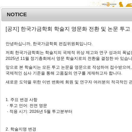
NOTICE
MENU
T
[공지] 한국가금학회 학술지 영문화 전환 및 논문 투고
o
g
안녕하십니까, 한국가금학회 편집위원회입니다.
g
l
저희 한국가금학회는 학술지의 국제적 위상 제고와 연구 성과의 폭넓은
Advanced Search List
2025년 11월 정기총회에서 영문 학술지로의 전환을 결정한 바 있습니
e
n
앞으로 본 학술지는 모든 투고 논문을 영문으로 작성하여 접수받으며,
a
국제적인 심사 기준을 통해 고품질의 연구를 게재하고자 합니다.
v
새로운 도약을 위한 이번 변화에 회원 및 연구자 여러분의 적극적인 
i
Search Keywords
g
Author: Nayoung Choi
a
1. 주요 변경 사항
t
· 투고 언어: 전면 영문
1 Articles are founded.
i
· 적용 시기: 2026년 5월 투고분부터
o
Effects of Supplementing Vitamin E and Nanoparticle-Sized
n
Vitamin E on Growth Performance, Blood Profile, and Meat
2. 학술지명 변경
Quality in Broilers