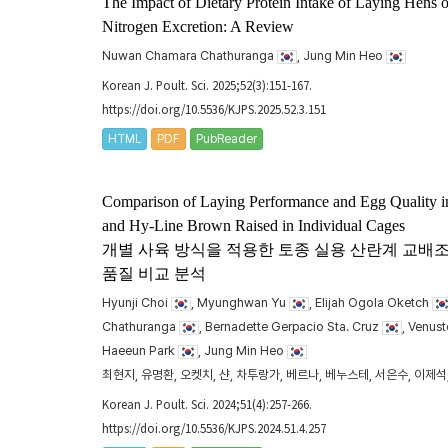
The Impact of Dietary Protein Intake of Laying Hens 
Nitrogen Excretion: A Review
Nuwan Chamara Chathuranga
, Jung Min Heo
Korean J. Poult. Sci. 2025;52(3):151-167.
https://doi.org/10.5536/KJPS.2025.52.3.151
HTML
PDF
PubReader
Comparison of Laying Performance and Egg Quality 
and Hy-Line Brown Raised in Individual Cages
개별 사육 방식을 적용한 토종 실용 산란계 교배조합과 
품질 비교 분석
Hyunji Choi
, Myunghwan Yu
, Elijah Ogola Oketch
Chathuranga
, Bernadette Gerpacio Sta. Cruz
, Venus
Haeeun Park
, Jung Min Heo
최현지, 유명환, 오켓치, 샨, 차투랑가, 베르나, 베누스테, 서은수, 이제석
Korean J. Poult. Sci. 2024;51(4):257-266.
https://doi.org/10.5536/KJPS.2024.51.4.257