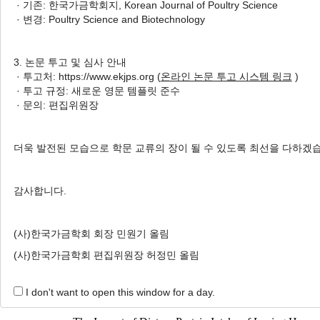
· 기존: 한국가금학회지, Korean Journal of Poultry Science
7 Articles are founded.
· 변경: Poultry Science and Biotechnology
Growth Performance, Survivability, and Egg Productio
Agnes Nyiransabimana
, Elijah Ogola Oketch
, Haeeu
3. 논문 투고 및 심사 안내
Sehyeok Oh
, Alphonsine Uwimbabazi
, Gavindu Mad
· 투고처: https://www.ekjps.org (
온라인 논문 투고 시스템 링크
)
· 투고 규정: 새로운 영문 템플릿 준수
Korean J. Poult. Sci. 2025;52(4):369-376.
· 문의: 편집위원장
https://doi.org/10.5536/KJPS.2025.52.4.369
HTML
PDF
PubReader
더욱 발전된 모습으로 학문 교류의 장이 될 수 있도록 최선을 다하겠
Comparative Evaluation of Growth, Laying Performanc
감사합니다.
Alphonsine Uwimbabazi
, Gavindu Madushan Hewage
Nuwan Chamara Chathuranga
, Haeeun Park
, Agnes
(사)한국가금학회 회장 민원기 올림
Korean J. Poult. Sci. 2025;52(4):333-342.
(사)한국가금학회 편집위원장 허정민 올림
https://doi.org/10.5536/KJPS.2025.52.4.333
HTML
PDF
PubReader
I don't want to open this window for a day.