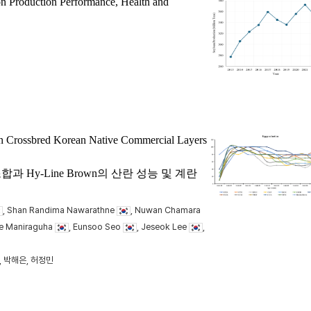
on Production Performance, Health and
in Crossbred Korean Native Commercial Layers
Hy-Line Brown의 산란 성능 및 계란
, Shan Randima Nawarathne
, Nuwan Chamara
te Maniraguha
, Eunsoo Seo
, Jeseok Lee
,
, 박해은, 허정민