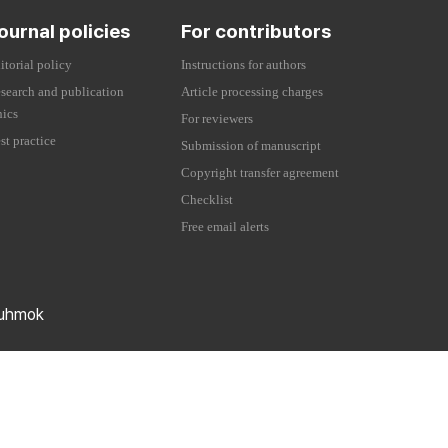
ournal policies
For contributors
itorial policy
Instructions for authors
search and publication
Article processing charges
hics
For reviewers
st practice
Submission of manuscript
Copyright transfer agreement
Checklist
Free email alerts
uhmok