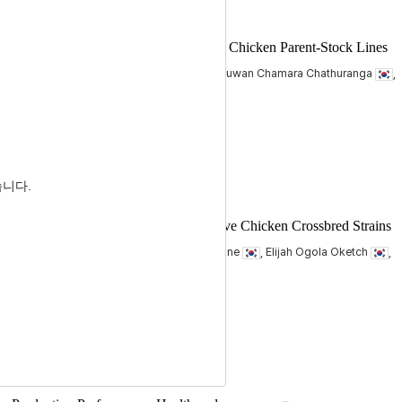
n Characteristics of Five Korean Native Chicken Parent-Stock Lines
n Park
, Shan Randima Nawarathne
, Nuwan Chamara Chathuranga
,
ushan Ulvis Hewage
, Jung Min Heo
습니다.
e, and Egg Quality in Six Korean Native Chicken Crossbred Strains
, Sehyeok Oh
, Shan Randima Nawarathne
, Elijah Ogola Oketch
,
 Nyiransabimana
, Jung Min Heo