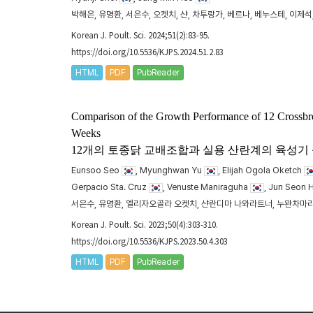
박해은, 유명환, 서은수, 오켓치, 샨, 차투랑가, 베르나, 베누스테, 이제석
Korean J. Poult. Sci. 2024;51(2):83-95.
https://doi.org/10.5536/KJPS.2024.51.2.83
HTML
PDF
PubReader
Comparison of the Growth Performance of 12 Crossbr
Weeks
12개의 토종닭 교배조합과 실용 산란계의 육성기
Eunsoo Seo
, Myunghwan Yu
, Elijah Ogola Oketch
Gerpacio Sta. Cruz
, Venuste Maniraguha
, Jun Seon
서은수, 유명환, 엘리자오골라 오켓치, 샨란디마 나와라트너, 누완차마라
Korean J. Poult. Sci. 2023;50(4):303-310.
https://doi.org/10.5536/KJPS.2023.50.4.303
HTML
PDF
PubReader