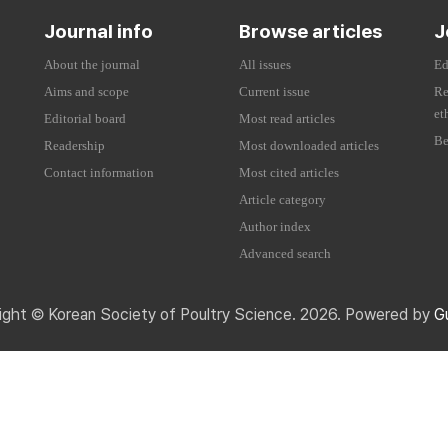
Journal info
Browse articles
J
About the journal
All issues
Ed
Aims and scope
Current issue
Re
et
Editorial board
Most read articles
Be
Readership
Most downloaded articles
Contact information
Most cited articles
Article category
Author index
Advanced search
ight © Korean Society of Poultry Science. 2026. Powered by
G