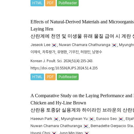
HTML
PDF
PubReader
Effects of Natural-Derived Materials and Microorgani
Laying Hen
산란계에 천연 및 미생물 유래 물질 급여 시 계란 
Jeseok Lee
, Nuwan Chamara Chathuranga
, Myungh
이제석, 차투랑가, 유명환, 기우진, 허정민, 남명수
Korean J. Poult. Sci. 2024;51(4):235-243.
https://doi.org/10.5536/KJPS.2024.51.4.235
HTML
PDF
PubReader
A Comparative Study on the Laying Performance and 
Chicken and Hy-Line Brown
산란용 토종닭 실용계와 하이라인 브라운의 산란능
Haeeun Park
, Myunghwan Yu
, Eunsoo Seo
, Eli
Nuwan Chamara Chathuranga
, Bernadette Gerpacio Sta
Hyunji Choi
, Jung Min Heo