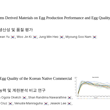
sms Derived Materials on Egg Production Performance and Egg Quality
생산성 및 품질 평가
wan Yu
, Woo Jin Ki
, Jung Min Heo
, Myoung Soo Nam
Egg Quality of the Korean Native Commercial
력 및 계란분석 비교 연구
jah Ogola Oketch
, Shan Randima Nawarathne
,
. Cruz
, Venuste Maniraguha
, Jeseok Lee
,