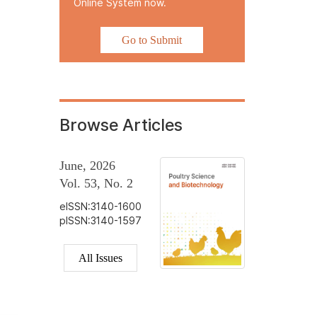
Online System now.
Go to Submit
Browse Articles
June, 2026
Vol. 53, No. 2
eISSN:3140-1600
pISSN:3140-1597
All Issues