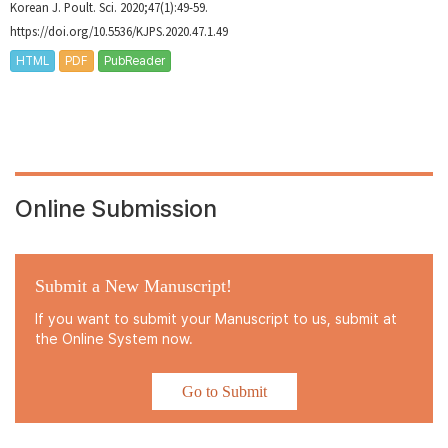
Korean J. Poult. Sci. 2020;47(1):49-59.
https://doi.org/10.5536/KJPS.2020.47.1.49
HTML
PDF
PubReader
Online Submission
Submit a New Manuscript!
If you want to submit your Manuscript to us, submit at
the Online System now.
Go to Submit