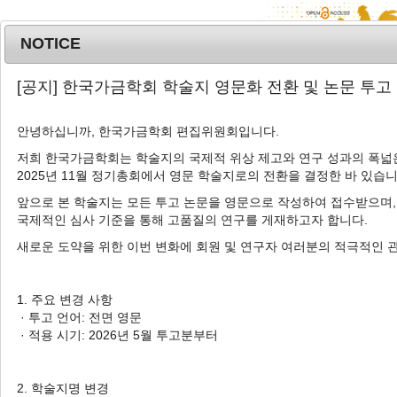
NOTICE
MENU
T
[공지] 한국가금학회 학술지 영문화 전환 및 논문 투고
o
g
안녕하십니까, 한국가금학회 편집위원회입니다.
g
l
저희 한국가금학회는 학술지의 국제적 위상 제고와 연구 성과의 폭넓은
Advanced Search List
2025년 11월 정기총회에서 영문 학술지로의 전환을 결정한 바 있습니
e
n
앞으로 본 학술지는 모든 투고 논문을 영문으로 작성하여 접수받으며,
a
국제적인 심사 기준을 통해 고품질의 연구를 게재하고자 합니다.
v
새로운 도약을 위한 이번 변화에 회원 및 연구자 여러분의 적극적인 
i
Search Keywords
g
Author: Sang Seok Joo
a
1. 주요 변경 사항
t
· 투고 언어: 전면 영문
4 Articles are founded.
i
· 적용 시기: 2026년 5월 투고분부터
o
Changes of Productivity, Intestinal
n
Immune Cells and Gut Microbiota
2. 학술지명 변경
in Laying Hens by Microalgae