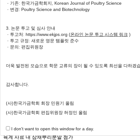
· 기존: 한국가금학회지, Korean Journal of Poultry Science
(
Mychonastes pushpae
)
· 변경: Poultry Science and Biotechnology
Supplementation
산란계 사료 내 미세조류
3. 논문 투고 및 심사 안내
(
Mychonastes pushpae
) 첨가에 따
· 투고처: https://www.ekjps.org (
온라인 논문 투고 시스템 링크
)
른 생산성, 장내 면역세포 및 장내 미생물의 변화
· 투고 규정: 새로운 영문 템플릿 준수
Yeeun Kim
, Goeun Han
, Sang Seok Joo
, Yoo Bhin Kim
,
· 문의: 편집위원장
Ji Young Jung
, Myunghoo Kim
, Kyung-Woo Lee
김예은, 한고은, 주상석, 김유빈, 정지영, 김명후, 이경우
더욱 발전된 모습으로 학문 교류의 장이 될 수 있도록 최선을 다하겠
Korean J. Poult. Sci. 2024;51(3):127-143.
https://doi.org/10.5536/KJPS.2024.51.3.127
감사합니다.
HTML
PDF
PubReader
(사)한국가금학회 회장 민원기 올림
Gut Microbiome and Gut Immunity
(사)한국가금학회 편집위원장 허정민 올림
in Broiler Chickens Fed
Allium
hookeri
Root Powder from Day 10
I don't want to open this window for a day.
to 28
육계 사료 내 삼채뿌리분말 첨가