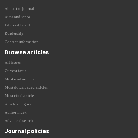
About the journal
Aims and scope
Editorial board
Readership
Contact information
Browse articles
All issues
Current issue
Most read articles
Most downloaded articles
Most cited articles
Article category
Author index
Advanced search
Journal policies