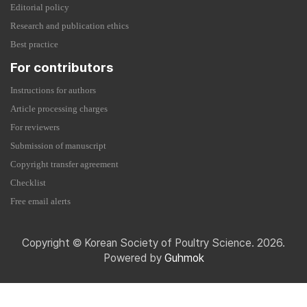
Editorial policy
Research and publication ethics
Best practice
For contributors
Instructions for authors
Article processing charges
For reviewers
Submission of manuscript
Copyright transfer agreement
Checklist
Free email alerts
Copyright © Korean Society of Poultry Science. 2026.
Powered by
Guhmok