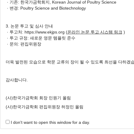
· 기존: 한국가금학회지, Korean Journal of Poultry Science
1 Articles are founded.
· 변경: Poultry Science and Biotechnology
Effect of Agricultural Byproduct Supplementation on
Broiler Chicken: Meta-analysis
3. 논문 투고 및 심사 안내
농산부산물의 사료첨가급여가 육계 성장효율과 혈
· 투고처: https://www.ekjps.org (
온라인 논문 투고 시스템 링크
)
· 투고 규정: 새로운 영문 템플릿 준수
Jaehun Lee
, Do Hyung Kim
, Ji Hong Lee
, Eun J
· 문의: 편집위원장
이재훈, 김도형, 이지홍, 김은중, 조상범, 이상무
Korean J. Poult. Sci. 2018;45(2):81-88.
더욱 발전된 모습으로 학문 교류의 장이 될 수 있도록 최선을 다하겠
https://doi.org/10.5536/KJPS.2018.45.2.81
HTML
PDF
PubReader
감사합니다.
(사)한국가금학회 회장 민원기 올림
(사)한국가금학회 편집위원장 허정민 올림
I don't want to open this window for a day.