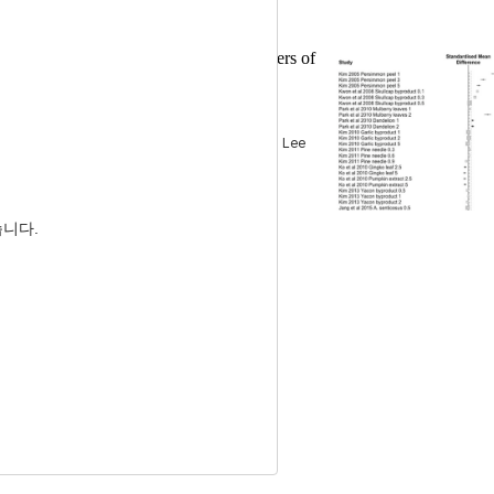
 Growth Performance and Blood Parameters of
액성상에 미치는 영향: 메타분석
oong Kim
, Sangbuem Cho
, Sang Moo Lee
습니다.