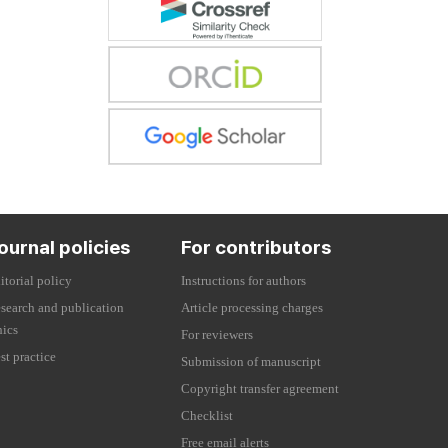
ournal policies
For contributors
itorial policy
Instructions for authors
search and publication
Article processing charges
hics
For reviewers
st practice
Submission of manuscript
Copyright transfer agreement
Checklist
Free email alerts