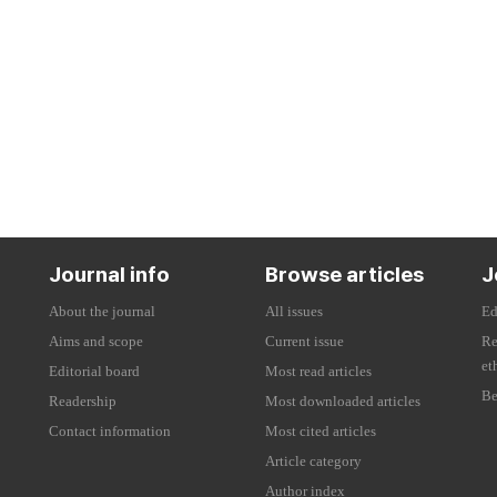
Journal info
Browse articles
J
About the journal
All issues
Ed
Aims and scope
Current issue
Re
et
Editorial board
Most read articles
Be
Readership
Most downloaded articles
Contact information
Most cited articles
Article category
Author index