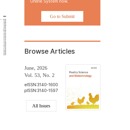
Online System now.
Go to Submit
Browse Articles
June, 2026
Vol. 53, No. 2
eISSN:3140-1600
pISSN:3140-1597
All Issues