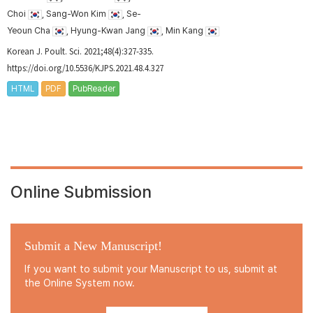
Choi
, Sang-Won Kim
, Se-
Yeoun Cha
, Hyung-Kwan Jang
, Min Kang
Korean J. Poult. Sci. 2021;48(4):327-335.
https://doi.org/10.5536/KJPS.2021.48.4.327
HTML
PDF
PubReader
Online Submission
Submit a New Manuscript!
If you want to submit your Manuscript to us, submit at
the Online System now.