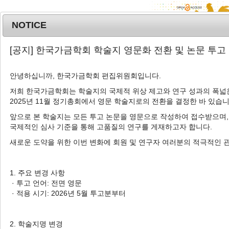
NOTICE
MENU
T
[공지] 한국가금학회 학술지 영문화 전환 및 논문 투고
o
g
안녕하십니까, 한국가금학회 편집위원회입니다.
g
l
저희 한국가금학회는 학술지의 국제적 위상 제고와 연구 성과의 폭넓은
Advanced Search List
2025년 11월 정기총회에서 영문 학술지로의 전환을 결정한 바 있습니
e
n
앞으로 본 학술지는 모든 투고 논문을 영문으로 작성하여 접수받으며,
a
국제적인 심사 기준을 통해 고품질의 연구를 게재하고자 합니다.
v
새로운 도약을 위한 이번 변화에 회원 및 연구자 여러분의 적극적인 
i
Search Keywords
g
Author: Se-Yeoun Cha
a
1. 주요 변경 사항
t
· 투고 언어: 전면 영문
2 Articles are founded.
i
· 적용 시기: 2026년 5월 투고분부터
o
Genetic Characterization of
n
Antigenic Variant Infectious Bursal
2. 학술지명 변경
Disease Virus (IBDV) in Chickens