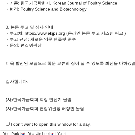
· 기존: 한국가금학회지, Korean Journal of Poultry Science
in Korea
· 변경: Poultry Science and Biotechnology
Jong-Yeol Park
, Ki-Woong Kim
, Ke Shang
, Sang-Won Kim
,
3. 논문 투고 및 심사 안내
Yu-Ri Choi
, Cheng-Dong Yu
,
· 투고처: https://www.ekjps.org (
온라인 논문 투고 시스템 링크
)
Ji-Eun Son
, Gyeong-Jun Kim
, Won-Bin Jeon
, In-Hwan Kim
· 투고 규정: 새로운 영문 템플릿 준수
, Bai Wei
, Min Kang
, Hyung-Kwan Jang
, Se-Yeoun Cha
· 문의: 편집위원장
Korean J. Poult. Sci. 2023;50(4):231-240.
더욱 발전된 모습으로 학문 교류의 장이 될 수 있도록 최선을 다하겠
https://doi.org/10.5536/KJPS.2023.50.4.231
HTML
PDF
PubReader
감사합니다.
Serum Resistance in
Riemerella
(사)한국가금학회 회장 민원기 올림
anatipestifer
is Associated with
(사)한국가금학회 편집위원장 허정민 올림
Systemic Disease in Ducks
Bai Wei
, Hye-Suk Seo
, Ke
I don't want to open this window for a day.
Shang
, Jun-feng Zhang
, Jong-
Yeol Park
, Yea-Jin Lee
, Yu-ri