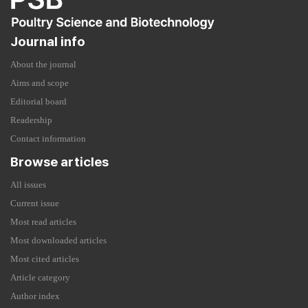
Journal info
About the journal
Aims and scope
Editorial board
Readership
Contact information
Browse articles
All issues
Current issue
Most read articles
Most downloaded articles
Most cited articles
Article category
Author index