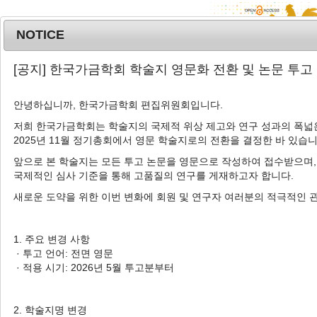
NOTICE
MENU
T
[공지] 한국가금학회 학술지 영문화 전환 및 논문 투고
o
g
안녕하십니까, 한국가금학회 편집위원회입니다.
g
l
저희 한국가금학회는 학술지의 국제적 위상 제고와 연구 성과의 폭넓은
Advanced Search List
2025년 11월 정기총회에서 영문 학술지로의 전환을 결정한 바 있습니
e
n
앞으로 본 학술지는 모든 투고 논문을 영문으로 작성하여 접수받으며,
a
국제적인 심사 기준을 통해 고품질의 연구를 게재하고자 합니다.
v
새로운 도약을 위한 이번 변화에 회원 및 연구자 여러분의 적극적인 
i
Search Keywords
g
Author: Seul-Ki-Chan Jeong
a
1. 주요 변경 사항
t
· 투고 언어: 전면 영문
1 Articles are founded.
i
· 적용 시기: 2026년 5월 투고분부터
o
Effects of the Addition of Cauliflower Powder on Low-Fat
n
Chicken Breast Sausage Quality
2. 학술지명 변경
콜리플라워 분말의 첨가가 저지방 닭가슴살 소시지 품질