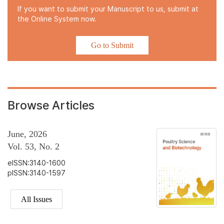
If you want to submit your Manuscript to us, submit at
the Online System now.
Go to Submit
Browse Articles
June, 2026
Vol. 53, No. 2
eISSN:3140-1600
pISSN:3140-1597
All Issues