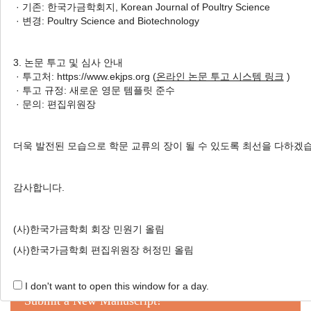
· 기존: 한국가금학회지, Korean Journal of Poultry Science
에 미치는 영향
· 변경: Poultry Science and Biotechnology
Minkyung Woo
, Seonmin Lee
, Seul-Ki-Chan Jeong
,
Hayeon Jeon
, Seokhee Han
, Soeun Kim
, Samooel Jung
3. 논문 투고 및 심사 안내
, Kyung Jo
· 투고처: https://www.ekjps.org (
온라인 논문 투고 시스템 링크
)
우민경, 이선민, 정슬기찬, 전하연, 한석희, 김소은, 정사무엘, 조경
· 투고 규정: 새로운 영문 템플릿 준수
· 문의: 편집위원장
Korean J. Poult. Sci. 2024;51(2):47-56.
https://doi.org/10.5536/KJPS.2024.51.2.47
HTML
PDF
PubReader
더욱 발전된 모습으로 학문 교류의 장이 될 수 있도록 최선을 다하겠
감사합니다.
(사)한국가금학회 회장 민원기 올림
Online Submission
(사)한국가금학회 편집위원장 허정민 올림
I don't want to open this window for a day.
Submit a New Manuscript!