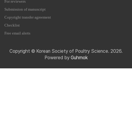
For reviewers
Submission of manuscript
Copyright transfer agreement
Checklist
Free email alerts
Copyright © Korean Society of Poultry Science. 2026.
Powered by
Guhmok