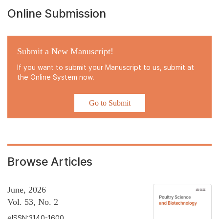
Online Submission
Submit a New Manuscript!
If you want to submit your Manuscript to us, submit at
the Online System now.
Go to Submit
Browse Articles
June, 2026
Vol. 53, No. 2
eISSN:3140-1600