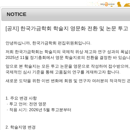
NOTICE
MENU
T
[공지] 한국가금학회 학술지 영문화 전환 및 논문 투고
o
g
안녕하십니까, 한국가금학회 편집위원회입니다.
g
l
저희 한국가금학회는 학술지의 국제적 위상 제고와 연구 성과의 폭넓은
Advanced Search List
2025년 11월 정기총회에서 영문 학술지로의 전환을 결정한 바 있습니
e
n
앞으로 본 학술지는 모든 투고 논문을 영문으로 작성하여 접수받으며,
a
국제적인 심사 기준을 통해 고품질의 연구를 게재하고자 합니다.
v
새로운 도약을 위한 이번 변화에 회원 및 연구자 여러분의 적극적인 
i
Search Keywords
g
Author: Seung-Sook Lee
a
1. 주요 변경 사항
t
· 투고 언어: 전면 영문
1 Articles are founded.
i
· 적용 시기: 2026년 5월 투고분부터
o
Genetic Diversity and Relationship
n
of Ogye Population in Korea Using
2. 학술지명 변경
25 Microsatellite Markers