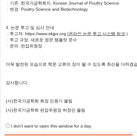
· 기존: 한국가금학회지, Korean Journal of Poultry Science
MS 마커를 활용한 지역별 오계
· 변경: Poultry Science and Biotechnology
유전자원의 다양성 및 유연관계
분석
3. 논문 투고 및 심사 안내
Hee-Jong Roh
, Kwan-Woo Kim
· 투고처: https://www.ekjps.org (
온라인 논문 투고 시스템 링크
)
, Jin-Wook Lee
, Da-Yeon Jeon
, Seung-Chang Kim
, Ik-Soo
· 투고 규정: 새로운 영문 템플릿 준수
Jeon
, Yeoung-Gyu Ko
, Jun-Heon Lee
, Sung-Hee Kim
,
· 문의: 편집위원장
Jun-Jong Baek
, Dong-Yep Oh
, Jae-Yong Han
, Seung-
Sook Lee
, Chang-Yeon Cho
더욱 발전된 모습으로 학문 교류의 장이 될 수 있도록 최선을 다하겠
노희종, 김관우, 이진욱, 전다연, 김승창, 전익수, 고응규, 이준헌, 김성희, 백준종, 오
동엽, 한재용, 이승숙, 조창연
감사합니다.
Korean J. Poult. Sci. 2018;45(3):229-236.
https://doi.org/10.5536/KJPS.2018.45.3.229
HTML
PDF
PubReader
(사)한국가금학회 회장 민원기 올림
(사)한국가금학회 편집위원장 허정민 올림
I don't want to open this window for a day.