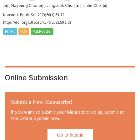
, Nayoung Choi
, Jungseok Choi
, Jinho Cho
Korean J. Poult. Sci. 2023;50(1):63-72.
https://doi.org/10.5536/KJPS.2022.50.1.63
HTML
PDF
PubReader
Online Submission
Submit a New Manuscript!
If you want to submit your Manuscript to us, submit at
the Online System now.
Go to Submit