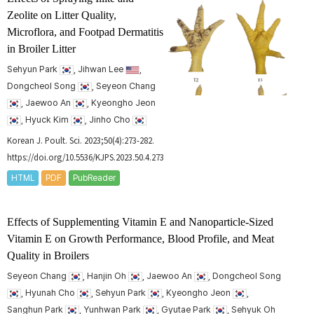
Zeolite on Litter Quality,
Microflora, and Footpad Dermatitis
in Broiler Litter
Sehyun Park
, Jihwan Lee
,
Dongcheol Song
, Seyeon Chang
, Jaewoo An
, Kyeongho Jeon
, Hyuck Kim
, Jinho Cho
Korean J. Poult. Sci. 2023;50(4):273-282.
https://doi.org/10.5536/KJPS.2023.50.4.273
HTML
PDF
PubReader
Effects of Supplementing Vitamin E and Nanoparticle-Sized
Vitamin E on Growth Performance, Blood Profile, and Meat
Quality in Broilers
Seyeon Chang
, Hanjin Oh
, Jaewoo An
, Dongcheol Song
, Hyunah Cho
, Sehyun Park
, Kyeongho Jeon
,
Sanghun Park
, Yunhwan Park
, Gyutae Park
, Sehyuk Oh