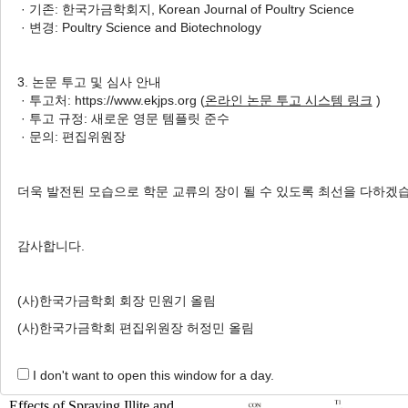
· 기존: 한국가금학회지, Korean Journal of Poultry Science
Jinmo Yang
, Seyeon Chang
, Dongcheol Song
,
· 변경: Poultry Science and Biotechnology
Kyeongho Jeon
, Hyuck Kim
, Jinho Cho
Korean J. Poult. Sci. 2025;52(1):1-8.
3. 논문 투고 및 심사 안내
https://doi.org/10.5536/KJPS.2025.52.1.1
· 투고처: https://www.ekjps.org (
온라인 논문 투고 시스템 링크
)
· 투고 규정: 새로운 영문 템플릿 준수
HTML
PDF
PubReader
· 문의: 편집위원장
Evaluation of
Abeliophyllum distichum
Nakai Extract in Litter
더욱 발전된 모습으로 학문 교류의 장이 될 수 있도록 최선을 다하겠
Quality and Footpad Dermatitis in Broiler Litter
Sehyun Park
, Jihwan Lee
, Seyeon Chang
, Dongcheol
감사합니다.
Song
, Kyeongho Jeon
, Hyuck Kim
, Jinmo Yang
,
Jinho Cho
Korean J. Poult. Sci. 2024;51(4):179-186.
(사)한국가금학회 회장 민원기 올림
https://doi.org/10.5536/KJPS.2024.51.4.179
(사)한국가금학회 편집위원장 허정민 올림
HTML
PDF
PubReader
I don't want to open this window for a day.
Effects of Spraying Illite and