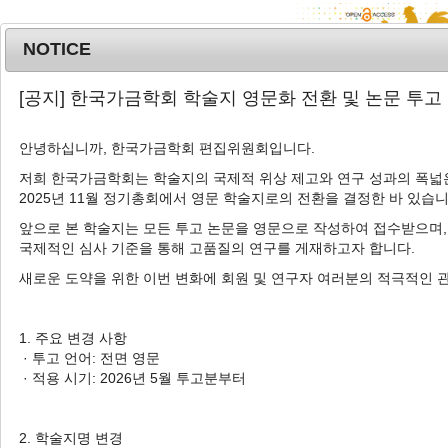
NOTICE
MENU
T
[공지] 한국가금학회 학술지 영문화 전환 및 논문 투고
o
g
안녕하십니까, 한국가금학회 편집위원회입니다.
g
l
저희 한국가금학회는 학술지의 국제적 위상 제고와 연구 성과의 폭넓은
Advanced Search List
2025년 11월 정기총회에서 영문 학술지로의 전환을 결정한 바 있습니
e
n
앞으로 본 학술지는 모든 투고 논문을 영문으로 작성하여 접수받으며,
a
국제적인 심사 기준을 통해 고품질의 연구를 게재하고자 합니다.
v
새로운 도약을 위한 이번 변화에 회원 및 연구자 여러분의 적극적인 
i
Search Keywords
g
Author: Seyeon Chang
a
1. 주요 변경 사항
t
· 투고 언어: 전면 영문
4 Articles are founded.
i
· 적용 시기: 2026년 5월 투고분부터
o
Effect of Replacing Fishmeal with Black Soldier Fly Larvae in
n
Broiler Breeder Feed Based on Different Processing
2. 학술지명 변경
Technique