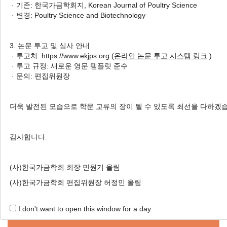
· 기존: 한국가금학회지, Korean Journal of Poultry Science
국내 유통 중인 동물복지 육계와 일반육계의 품질 비교:
· 변경: Poultry Science and Biotechnology
닭가슴육과 닭다리육을 중심으로
Min Jun Kim
, Sol-Hee Lee
, Sang Hun Park
, Gyu Tae Park
3. 논문 투고 및 심사 안내
, Young Ho Lim
, So Young Jang
, Beob Mo Ku
, Ji Woo
· 투고처: https://www.ekjps.org (
온라인 논문 투고 시스템 링크
)
Kang
, Jung Seok Choi
· 투고 규정: 새로운 영문 템플릿 준수
김민준, 이솔희, 박상훈, 박규태, 임영호, 장소영, 구법모, 강지우, 최정석
· 문의: 편집위원장
Korean J. Poult. Sci. 2024;51(4):221-226.
https://doi.org/10.5536/KJPS.2024.51.4.221
더욱 발전된 모습으로 학문 교류의 장이 될 수 있도록 최선을 다하겠
HTML
PDF
PubReader
감사합니다.
(사)한국가금학회 회장 민원기 올림
(사)한국가금학회 편집위원장 허정민 올림
Online Submission
I don't want to open this window for a day.