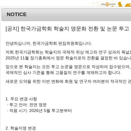
NOTICE
MENU
T
[공지] 한국가금학회 학술지 영문화 전환 및 논문 투고
o
g
안녕하십니까, 한국가금학회 편집위원회입니다.
g
l
저희 한국가금학회는 학술지의 국제적 위상 제고와 연구 성과의 폭넓은
Advanced Search List
2025년 11월 정기총회에서 영문 학술지로의 전환을 결정한 바 있습니
e
n
앞으로 본 학술지는 모든 투고 논문을 영문으로 작성하여 접수받으며,
a
국제적인 심사 기준을 통해 고품질의 연구를 게재하고자 합니다.
v
새로운 도약을 위한 이번 변화에 회원 및 연구자 여러분의 적극적인 
i
Search Keywords
g
Author: So Young Jang
a
1. 주요 변경 사항
t
· 투고 언어: 전면 영문
1 Articles are founded.
i
· 적용 시기: 2026년 5월 투고분부터
o
Comparison of Broiler Meat Quality from Conventional and
n
Animal Welfare Farm in Korean Market: Focusing on Breast
2. 학술지명 변경
and Thigh Meat