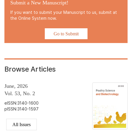
Submit a New Manuscript!
If you want to submit your Manuscript to us, submit at
the Online System now.
Go to Submit
Browse Articles
June, 2026
Vol. 53, No. 2
eISSN:3140-1600
pISSN:3140-1597
All Issues