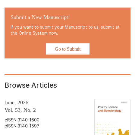
Submit a New Manuscript!
If you want to submit your Manuscript to us, submit at
the Online System now.
Go to Submit
Browse Articles
June, 2026
Vol. 53, No. 2
eISSN:3140-1600
pISSN:3140-1597