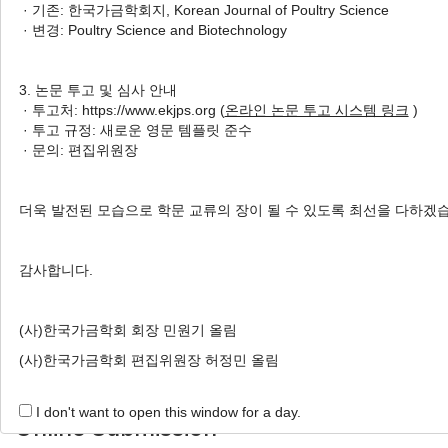
· 기존: 한국가금학회지, Korean Journal of Poultry Science
도계 중 할랄방법에 CO
와 N
가스기절처리가 닭 가슴살
2
2
· 변경: Poultry Science and Biotechnology
과 내장의 물리화학적 특성에 미치는 영향
Dong-Heon Song
, Shahbubul Muhammad Alam
, Jeong-Ah
3. 논문 투고 및 심사 안내
Lee
, Van Ba Hoa
, Sun Moon Kang
, Hyoun Wook Kim
,
· 투고처: https://www.ekjps.org (
온라인 논문 투고 시스템 링크
)
JinJoo Jeon
, Hwan Ku Kang
, Soo-Hyun Cho
, Kuk-Hwan
· 투고 규정: 새로운 영문 템플릿 준수
Seol
· 문의: 편집위원장
송동헌, 알람모하메드샤부불, 이정아, 화반바, 강선문, 김현욱, 전진주, 강환구, 조수
현, 설국환
더욱 발전된 모습으로 학문 교류의 장이 될 수 있도록 최선을 다하겠
Korean J. Poult. Sci. 2022;49(1):1-8.
https://doi.org/10.5536/KJPS.2022.49.1.1
감사합니다.
HTML
PDF
PubReader
(사)한국가금학회 회장 민원기 올림
(사)한국가금학회 편집위원장 허정민 올림
I don't want to open this window for a day.
Online Submission