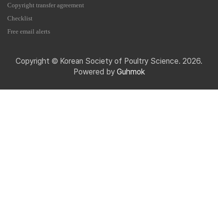
Copyright transfer agreement
Checklist
Free email alerts
Copyright © Korean Society of Poultry Science. 2026.
Powered by
Guhmok