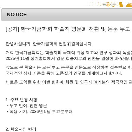
NOTICE
MENU
T
[공지] 한국가금학회 학술지 영문화 전환 및 논문 투고
o
g
안녕하십니까, 한국가금학회 편집위원회입니다.
g
l
저희 한국가금학회는 학술지의 국제적 위상 제고와 연구 성과의 폭넓은
Advanced Search List
2025년 11월 정기총회에서 영문 학술지로의 전환을 결정한 바 있습니
e
n
앞으로 본 학술지는 모든 투고 논문을 영문으로 작성하여 접수받으며,
a
국제적인 심사 기준을 통해 고품질의 연구를 게재하고자 합니다.
v
새로운 도약을 위한 이번 변화에 회원 및 연구자 여러분의 적극적인 
i
Search Keywords
g
Author: Soo-Hyun Cho
a
1. 주요 변경 사항
t
· 투고 언어: 전면 영문
1 Articles are founded.
i
· 적용 시기: 2026년 5월 투고분부터
o
Effect of Halal and Conventional Slaughtering Method with
n
CO
and N
Gas Stunning on Physicochemical Traits of
2
2
2. 학술지명 변경
Chicken Breast Muscle and Small Intestine