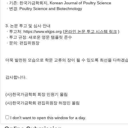
· 기존: 한국가금학회지, Korean Journal of Poultry Science
시간에 따른 생축 육계 가슴살의
· 변경: Poultry Science and Biotechnology
표현형 변이
Ji-Won Kim
, Chang-Ho Han
,
3. 논문 투고 및 심사 안내
Seul-Gy Lee
, Jun-Ho Lee
, Su-
· 투고처: https://www.ekjps.org (
온라인 논문 투고 시스템 링크
)
Yong Jang
, Jeong-Uk Eom
, Kang-Jin Jeong
, Jae-Cheol
· 투고 규정: 새로운 영문 템플릿 준수
Jang
, Hyun-Wook Kim
, Han-Sul Yang
, Sea-Hwan Sohn
· 문의: 편집위원장
, Sang-Hyon Oh
김지원, 한창호, 이슬기, 이준호, 장수용, 엄정욱, 정강진, 장재철, 김현욱, 양한술, 손
더욱 발전된 모습으로 학문 교류의 장이 될 수 있도록 최선을 다하겠
시환, 오상현
Korean J. Poult. Sci. 2024;51(2):97-106.
감사합니다.
https://doi.org/10.5536/KJPS.2024.51.2.97
HTML
PDF
PubReader
(사)한국가금학회 회장 민원기 올림
(사)한국가금학회 편집위원장 허정민 올림
I don't want to open this window for a day.