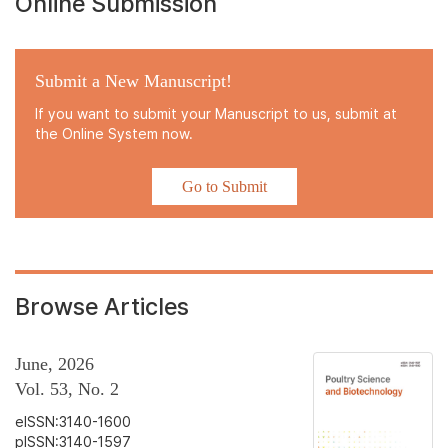
Online Submission
Submit a New Manuscript!
If you want to submit your Manuscript to us, submit at
the Online System now.
Go to Submit
Browse Articles
June, 2026
Vol. 53, No. 2
eISSN:3140-1600
pISSN:3140-1597