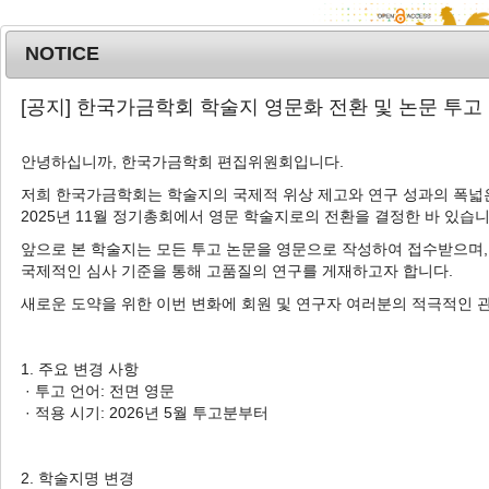
NOTICE
MENU
T
[공지] 한국가금학회 학술지 영문화 전환 및 논문 투고
o
g
안녕하십니까, 한국가금학회 편집위원회입니다.
g
l
저희 한국가금학회는 학술지의 국제적 위상 제고와 연구 성과의 폭넓은
Advanced Search List
2025년 11월 정기총회에서 영문 학술지로의 전환을 결정한 바 있습니
e
n
앞으로 본 학술지는 모든 투고 논문을 영문으로 작성하여 접수받으며,
a
국제적인 심사 기준을 통해 고품질의 연구를 게재하고자 합니다.
v
새로운 도약을 위한 이번 변화에 회원 및 연구자 여러분의 적극적인 
i
Search Keywords
g
Author: Su-Yong Jang
a
1. 주요 변경 사항
t
· 투고 언어: 전면 영문
1 Articles are founded.
i
· 적용 시기: 2026년 5월 투고분부터
o
Phenotypic Variation in the Breast
n
of Live Broiler Chickens Over
2. 학술지명 변경
Time