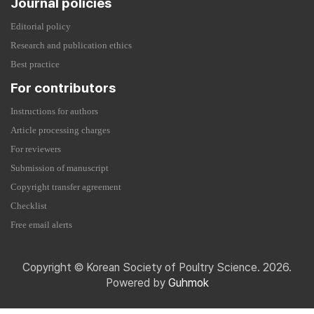
Journal policies
Editorial policy
Research and publication ethics
Best practice
For contributors
Instructions for authors
Article processing charges
For reviewers
Submission of manuscript
Copyright transfer agreement
Checklist
Free email alerts
Copyright © Korean Society of Poultry Science. 2026.
Powered by
Guhmok