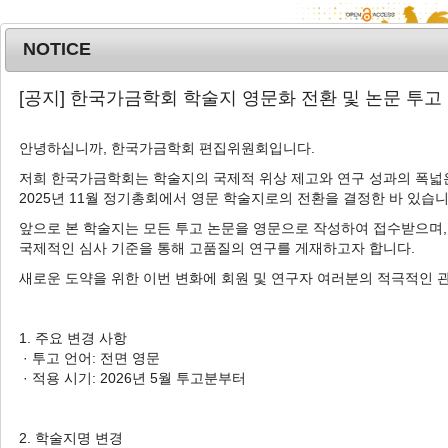
NOTICE
MENU
T
[공지] 한국가금학회 학술지 영문화 전환 및 논문 투고
o
g
안녕하십니까, 한국가금학회 편집위원회입니다.
g
l
저희 한국가금학회는 학술지의 국제적 위상 제고와 연구 성과의 폭넓은
Advanced Search List
2025년 11월 정기총회에서 영문 학술지로의 전환을 결정한 바 있습니
e
n
앞으로 본 학술지는 모든 투고 논문을 영문으로 작성하여 접수받으며,
a
국제적인 심사 기준을 통해 고품질의 연구를 게재하고자 합니다.
v
새로운 도약을 위한 이번 변화에 회원 및 연구자 여러분의 적극적인 
i
Search Keywords
g
Author: Suresh Kumar Shanmugam
a
1. 주요 변경 사항
t
· 투고 언어: 전면 영문
1 Articles are founded.
i
· 적용 시기: 2026년 5월 투고분부터
o
Effect of Dietary Phytase Supplementation on Growth
n
Performance, Organ Weight and Tibia Ash of Broilers
2. 학술지명 변경