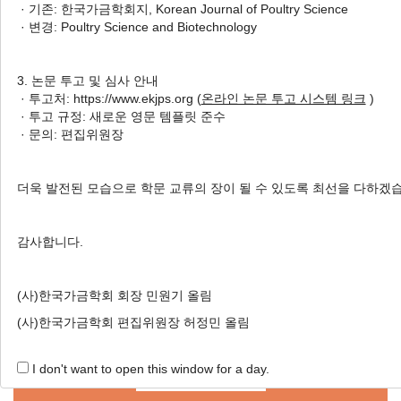
Suresh Kumar Shanmugam
, In Ho Kim
· 기존: 한국가금학회지, Korean Journal of Poultry Science
· 변경: Poultry Science and Biotechnology
Korean J. Poult. Sci. 2022;49(1):9-14.
https://doi.org/10.5536/KJPS.2022.49.1.9
HTML
PDF
PubReader
3. 논문 투고 및 심사 안내
· 투고처: https://www.ekjps.org (
온라인 논문 투고 시스템 링크
)
· 투고 규정: 새로운 영문 템플릿 준수
· 문의: 편집위원장
더욱 발전된 모습으로 학문 교류의 장이 될 수 있도록 최선을 다하겠
Online Submission
감사합니다.
Submit a New Manuscript!
(사)한국가금학회 회장 민원기 올림
If you want to submit your Manuscript to us, submit at
(사)한국가금학회 편집위원장 허정민 올림
the Online System now.
I don't want to open this window for a day.
Go to Submit