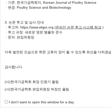
· 기존: 한국가금학회지, Korean Journal of Poultry Science
Lysin
· 변경: Poultry Science and Biotechnology
닭과 돼지의 항균펩타이드 NK-
Lysin으로부터 조합된 펩타이드
3. 논문 투고 및 심사 안내
의
In Vitro
항균효과
· 투고처: https://www.ekjps.org (
온라인 논문 투고 시스템 링크
)
Yeojin Hong
, Gi Yong Lee
, Soo-Jin Yang, Hyun Soon Lillehoj
· 투고 규정: 새로운 영문 템플릿 준수
, Yeong Ho Hong
· 문의: 편집위원장
홍여진, 이기용, 양수진, 릴레호이현순, 홍영호
Korean J. Poult. Sci. 2022;49(2):69-77.
더욱 발전된 모습으로 학문 교류의 장이 될 수 있도록 최선을 다하겠
https://doi.org/10.5536/KJPS.2022.49.2.69
HTML
PDF
PubReader
감사합니다.
(사)한국가금학회 회장 민원기 올림
(사)한국가금학회 편집위원장 허정민 올림
Online Submission
I don't want to open this window for a day.