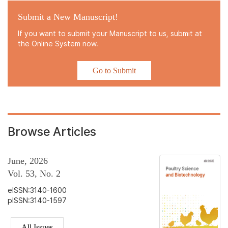
Submit a New Manuscript!
If you want to submit your Manuscript to us, submit at
the Online System now.
Go to Submit
Browse Articles
June, 2026
Vol. 53, No. 2
eISSN:3140-1600
pISSN:3140-1597
All Issues