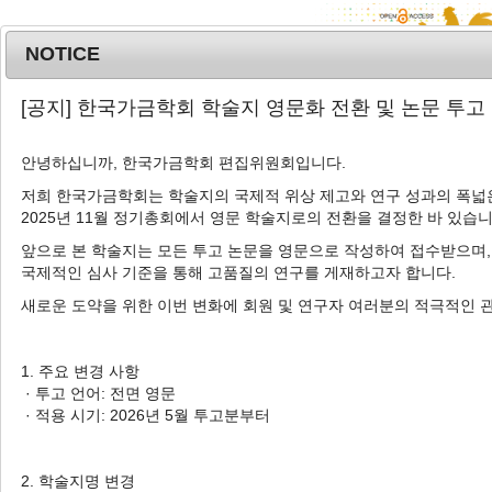
NOTICE
MENU
T
[공지] 한국가금학회 학술지 영문화 전환 및 논문 투고
o
g
안녕하십니까, 한국가금학회 편집위원회입니다.
g
l
저희 한국가금학회는 학술지의 국제적 위상 제고와 연구 성과의 폭넓은
Advanced Search List
2025년 11월 정기총회에서 영문 학술지로의 전환을 결정한 바 있습니
e
n
앞으로 본 학술지는 모든 투고 논문을 영문으로 작성하여 접수받으며,
a
국제적인 심사 기준을 통해 고품질의 연구를 게재하고자 합니다.
v
새로운 도약을 위한 이번 변화에 회원 및 연구자 여러분의 적극적인 
i
Search Keywords
g
Author: Yeojin Hong
a
1. 주요 변경 사항
t
· 투고 언어: 전면 영문
1 Articles are founded.
i
· 적용 시기: 2026년 5월 투고분부터
o
In Vitro
Antibacterial Effects of the
n
Chimeric Peptides from Chicken
2. 학술지명 변경
and Pig Antimicrobial Peptide NK-