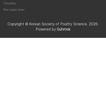
Checklist
Free email alerts
Copyright © Korean Society of Poultry Science. 2026.
Powered by
Guhmok