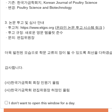
· 기존: 한국가금학회지, Korean Journal of Poultry Science
닭고기 등급판정 시 ISO 기준 샘
· 변경: Poultry Science and Biotechnology
플링의 적용 연구
Yong Joon Hwang
, Ha Sik Son
,
3. 논문 투고 및 심사 안내
Jong Won Seung
, Jong Woon Park
· 투고처: https://www.ekjps.org (
온라인 논문 투고 시스템 링크
)
, Won Uk Hwang
, Soo-Ki Kim
· 투고 규정: 새로운 영문 템플릿 준수
황용준, 손하식, 승종원, 박종운, 황원욱, 김수기
· 문의: 편집위원장
Korean J. Poult. Sci. 2018;45(4):285-290.
https://doi.org/10.5536/KJPS.2018.45.4.285
더욱 발전된 모습으로 학문 교류의 장이 될 수 있도록 최선을 다하겠
HTML
PDF
PubReader
감사합니다.
(사)한국가금학회 회장 민원기 올림
(사)한국가금학회 편집위원장 허정민 올림
Online Submission
I don't want to open this window for a day.