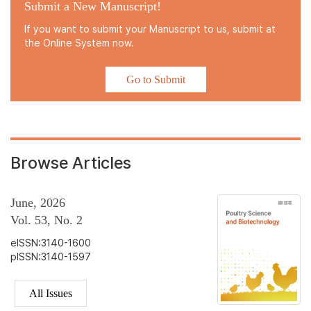
Submit a New Manuscript!
If you want to submit your Manuscript to us, submit at
the Online System now.
Go to Submit
Browse Articles
June, 2026
Vol. 53, No. 2
eISSN:3140-1600
pISSN:3140-1597
All Issues