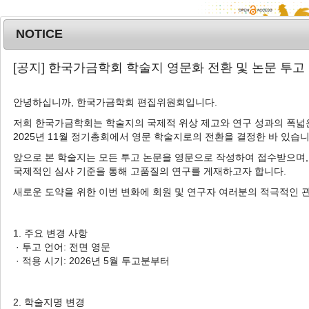
NOTICE
MENU
T
[공지] 한국가금학회 학술지 영문화 전환 및 논문 투고
o
g
안녕하십니까, 한국가금학회 편집위원회입니다.
g
l
저희 한국가금학회는 학술지의 국제적 위상 제고와 연구 성과의 폭넓은
Advanced Search List
2025년 11월 정기총회에서 영문 학술지로의 전환을 결정한 바 있습니
e
n
앞으로 본 학술지는 모든 투고 논문을 영문으로 작성하여 접수받으며,
a
국제적인 심사 기준을 통해 고품질의 연구를 게재하고자 합니다.
v
새로운 도약을 위한 이번 변화에 회원 및 연구자 여러분의 적극적인 
i
Search Keywords
g
Author: Yong Joon Hwang
a
1. 주요 변경 사항
t
· 투고 언어: 전면 영문
1 Articles are founded.
i
· 적용 시기: 2026년 5월 투고분부터
o
A Study on the Application of ISO
n
Standard Sampling in Grading of
2. 학술지명 변경
Chicken Meats