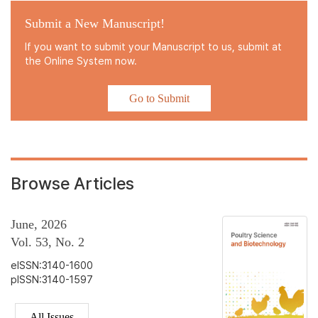
Submit a New Manuscript!
If you want to submit your Manuscript to us, submit at
the Online System now.
Go to Submit
Browse Articles
June, 2026
Vol. 53, No. 2
eISSN:3140-1600
pISSN:3140-1597
All Issues