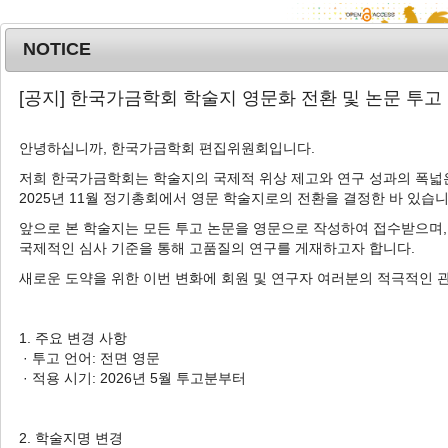
NOTICE
MENU
T
[공지] 한국가금학회 학술지 영문화 전환 및 논문 투고
o
g
안녕하십니까, 한국가금학회 편집위원회입니다.
g
l
저희 한국가금학회는 학술지의 국제적 위상 제고와 연구 성과의 폭넓은
Advanced Search List
2025년 11월 정기총회에서 영문 학술지로의 전환을 결정한 바 있습니
e
n
앞으로 본 학술지는 모든 투고 논문을 영문으로 작성하여 접수받으며,
a
국제적인 심사 기준을 통해 고품질의 연구를 게재하고자 합니다.
v
새로운 도약을 위한 이번 변화에 회원 및 연구자 여러분의 적극적인 
i
Search Keywords
g
Author: Yongdae An
a
1. 주요 변경 사항
t
· 투고 언어: 전면 영문
1 Articles are founded.
i
· 적용 시기: 2026년 5월 투고분부터
o
Physicochemical Characteristics of
n
Processed Chicken Products
2. 학술지명 변경
Containing Black Soldier Fly