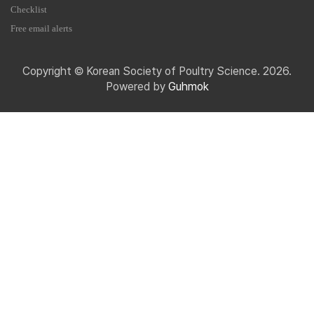
Checklist
Free email alerts
Copyright © Korean Society of Poultry Science. 2026.
Powered by
Guhmok