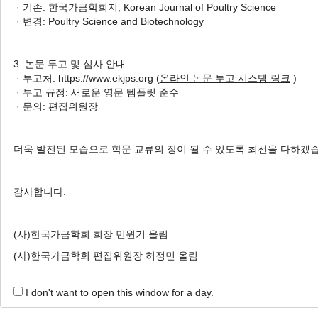
· 기존: 한국가금학회지, Korean Journal of Poultry Science
Larvae Powder for Pet Dogs
· 변경: Poultry Science and Biotechnology
반려견을 위한 동애등에 유충분
말을 첨가한 닭고기 가공품의 이
3. 논문 투고 및 심사 안내
화학적 특성
· 투고처: https://www.ekjps.org (
온라인 논문 투고 시스템 링크
)
Youngho Lim
, Chaeri Kim
, Soyoung Jang
, Yongdae An
,
· 투고 규정: 새로운 영문 템플릿 준수
Young-uk Park
, Solhee Lee
, Jungseok Choi
· 문의: 편집위원장
임영호, 김채리, 장소영, 안용대, 박영욱, 이솔희, 최정석
Korean J. Poult. Sci. 2024;51(2):39-45.
더욱 발전된 모습으로 학문 교류의 장이 될 수 있도록 최선을 다하겠
https://doi.org/10.5536/KJPS.2024.51.2.39
HTML
PDF
PubReader
감사합니다.
(사)한국가금학회 회장 민원기 올림
(사)한국가금학회 편집위원장 허정민 올림
Online Submission
I don't want to open this window for a day.