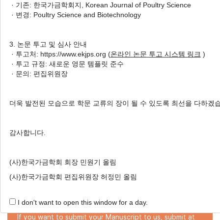
· 기존: 한국가금학회지, Korean Journal of Poultry Science
구동향
· 변경: Poultry Science and Biotechnology
Yoo-soung Yang
, Jinmo Yang
, Dongcheol Song
,
Kyeongho Jeon
, Hyuck Kim
, Hyohyun Yu
, Jinho Cho
3. 논문 투고 및 심사 안내
양유성, 양진모, 송동철, 전경호, 김혁, 유효현, 조진호
· 투고처: https://www.ekjps.org (
온라인 논문 투고 시스템 링크
)
· 투고 규정: 새로운 영문 템플릿 준수
Korean J. Poult. Sci. 2025;52(4):343-355.
· 문의: 편집위원장
https://doi.org/10.5536/KJPS.2025.52.4.343
HTML
PDF
PubReader
더욱 발전된 모습으로 학문 교류의 장이 될 수 있도록 최선을 다하겠
감사합니다.
Online Submission
(사)한국가금학회 회장 민원기 올림
(사)한국가금학회 편집위원장 허정민 올림
Submit a New Manuscript!
I don't want to open this window for a day.
If you want to submit your Manuscript to us, submit at