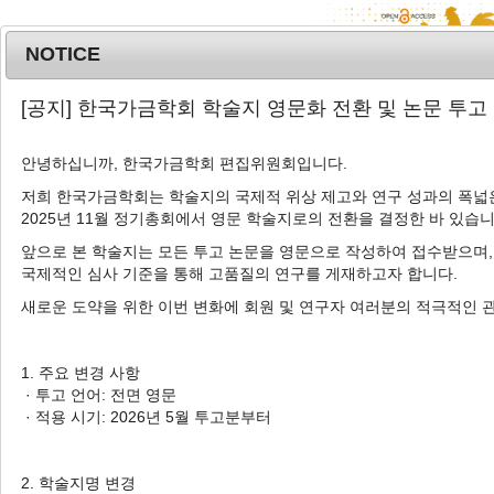
NOTICE
MENU
T
[공지] 한국가금학회 학술지 영문화 전환 및 논문 투고
o
g
안녕하십니까, 한국가금학회 편집위원회입니다.
g
l
저희 한국가금학회는 학술지의 국제적 위상 제고와 연구 성과의 폭넓은
Advanced Search List
2025년 11월 정기총회에서 영문 학술지로의 전환을 결정한 바 있습니
e
n
앞으로 본 학술지는 모든 투고 논문을 영문으로 작성하여 접수받으며,
a
국제적인 심사 기준을 통해 고품질의 연구를 게재하고자 합니다.
v
새로운 도약을 위한 이번 변화에 회원 및 연구자 여러분의 적극적인 
i
Search Keywords
g
Author: Yoo-soung Yang
a
1. 주요 변경 사항
t
· 투고 언어: 전면 영문
1 Articles are founded.
i
· 적용 시기: 2026년 5월 투고분부터
o
Gut Microbiota Modulators as Antibiotic Alternatives in
n
Broiler Nutrition: A Review
2. 학술지명 변경
육계 사료 내 항생제 대체제로서 장내 미생물 조절제 연