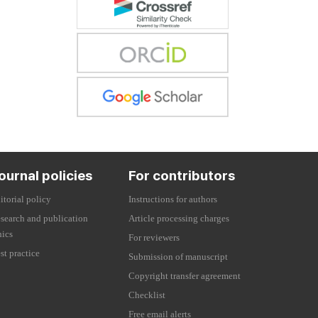
ournal policies
For contributors
itorial policy
Instructions for authors
search and publication
Article processing charges
hics
For reviewers
st practice
Submission of manuscript
Copyright transfer agreement
Checklist
Free email alerts