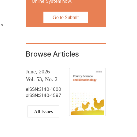
Online System now.
Go to Submit
ho
Browse Articles
June, 2026
Vol. 53, No. 2
eISSN:3140-1600
pISSN:3140-1597
All Issues