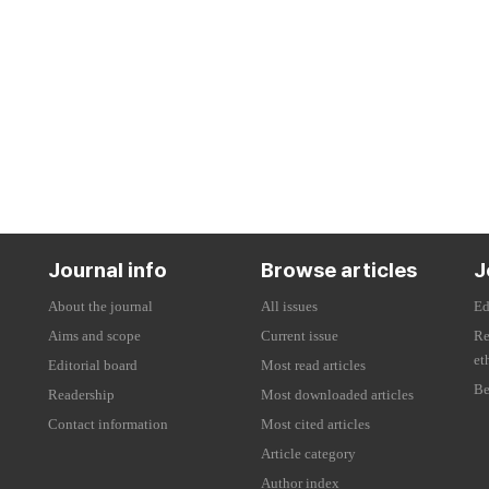
Journal info
Browse articles
J
About the journal
All issues
Ed
Aims and scope
Current issue
Re
et
Editorial board
Most read articles
Be
Readership
Most downloaded articles
Contact information
Most cited articles
Article category
Author index