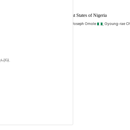
th of Chicken Small Farm in Southwest States of Nigeria
sehinwa
, Ajoke Oyegbami
, Adeboye Joseph Omole
, Gyoung-rae C
m
, Iksoo Jeon
습니다.