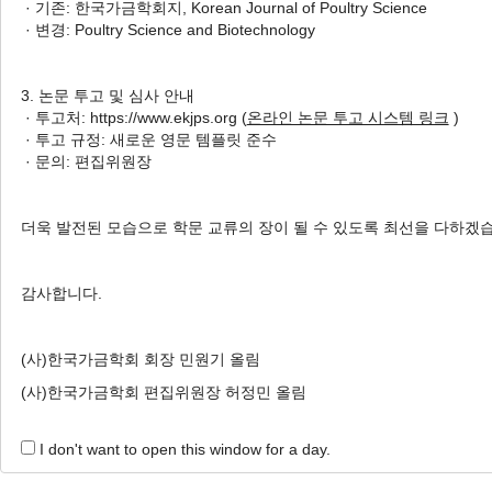
· 기존: 한국가금학회지, Korean Journal of Poultry Science
1 Articles are founded.
· 변경: Poultry Science and Biotechnology
The Effects of Health Management System on the Grow
Jelili Olaide Saka
, Akinyele Oluwatomisin Kingsley Ade
3. 논문 투고 및 심사 안내
, Young-joo Seol
, Chongdae Kim
, Sung Woo Ki
· 투고처: https://www.ekjps.org (
온라인 논문 투고 시스템 링크
)
· 투고 규정: 새로운 영문 템플릿 준수
Korean J. Poult. Sci. 2017;44(4):225-233.
· 문의: 편집위원장
https://doi.org/10.5536/KJPS.2017.44.4.225
HTML
PDF
PubReader
더욱 발전된 모습으로 학문 교류의 장이 될 수 있도록 최선을 다하겠
감사합니다.
(사)한국가금학회 회장 민원기 올림
(사)한국가금학회 편집위원장 허정민 올림
I don't want to open this window for a day.