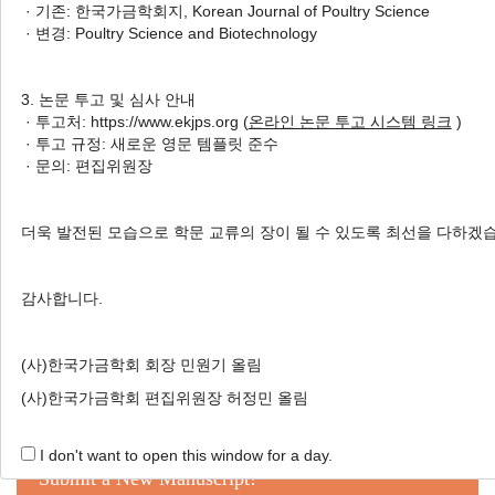
· 기존: 한국가금학회지, Korean Journal of Poultry Science
토종닭 농장주 및 가공업자가 바
· 변경: Poultry Science and Biotechnology
라본 토종닭 산업의 미래 방향
Ji Won Yoon
, Hyun Jung Lee
,
3. 논문 투고 및 심사 안내
Ki Chang Nam
, Cheorun Jo
· 투고처: https://www.ekjps.org (
온라인 논문 투고 시스템 링크
)
윤지원, 이현정, 남기창, 조철훈
· 투고 규정: 새로운 영문 템플릿 준수
· 문의: 편집위원장
Korean J. Poult. Sci. 2019;46(1):47-53.
https://doi.org/10.5536/KJPS.2019.46.1.47
HTML
PDF
PubReader
더욱 발전된 모습으로 학문 교류의 장이 될 수 있도록 최선을 다하겠
감사합니다.
(사)한국가금학회 회장 민원기 올림
Online Submission
(사)한국가금학회 편집위원장 허정민 올림
I don't want to open this window for a day.
Submit a New Manuscript!