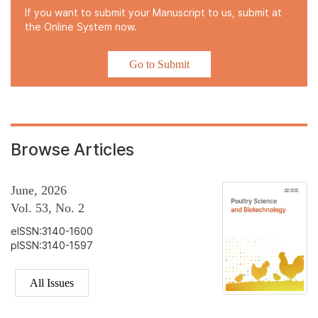
If you want to submit your Manuscript to us, submit at
the Online System now.
Go to Submit
Browse Articles
June, 2026
Vol. 53, No. 2
eISSN:3140-1600
pISSN:3140-1597
All Issues