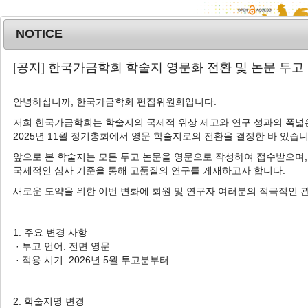
NOTICE
MENU
T
[공지] 한국가금학회 학술지 영문화 전환 및 논문 투고
o
g
안녕하십니까, 한국가금학회 편집위원회입니다.
g
l
저희 한국가금학회는 학술지의 국제적 위상 제고와 연구 성과의 폭넓은
Advanced Search List
2025년 11월 정기총회에서 영문 학술지로의 전환을 결정한 바 있습니
e
n
앞으로 본 학술지는 모든 투고 논문을 영문으로 작성하여 접수받으며,
a
국제적인 심사 기준을 통해 고품질의 연구를 게재하고자 합니다.
v
새로운 도약을 위한 이번 변화에 회원 및 연구자 여러분의 적극적인 
i
Search Keywords
g
Category_key: SHORT COMMUNICATION
a
1. 주요 변경 사항
t
· 투고 언어: 전면 영문
1 Articles are founded.
i
· 적용 시기: 2026년 5월 투고분부터
o
Future Business Direction of
n
Korean Native Chicken: Farmer
2. 학술지명 변경
and Processor Perspectives