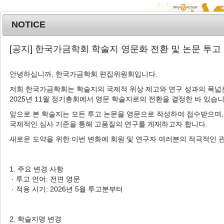
NOTICE
MENU
T
[공지] 한국가금학회 학술지 영문화 전환 및 논문 투고
o
g
안녕하십니까, 한국가금학회 편집위원회입니다.
Korean J. Poult. Sci.
2018
;
g
45
(
3
):
175
-
182
l
저희 한국가금학회는 학술지의 국제적 위상 제고와 연구 성과의 폭넓은
pISSN: 1225-6625, eISSN: 2287-5387
2025년 11월 정기총회에서 영문 학술지로의 전환을 결정한 바 있습니
e
DOI:
https://doi.org/10.5536/KJPS.2018.45.3.175
n
앞으로 본 학술지는 모든 투고 논문을 영문으로 작성하여 접수받으며,
a
Article
국제적인 심사 기준을 통해 고품질의 연구를 게재하고자 합니다.
v
새로운 도약을 위한 이번 변화에 회원 및 연구자 여러분의 적극적인 
삼계용 신품종 토종닭의 육질특성 비교분석
i
g
1
1
1
2
3
4
,
†
이성윤
,
박지영
,
현정민
,
정사무엘
,
조철훈
,
남기창
a
1. 주요 변경 사항
t
Comparative Analysis of Meat
· 투고 언어: 전면 영문
i
· 적용 시기: 2026년 5월 투고분부터
Quality Traits of New Strains of
o
Native Chickens for Samgyetang
n
2. 학술지명 변경
1
1
1