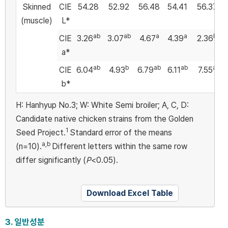
Skinned
CIE
54.28
52.92
56.48
54.41
56.37
(muscle)
L*
ab
ab
a
a
b
CIE
3.26
3.07
4.67
4.39
2.36
a*
ab
b
ab
ab
a
CIE
6.04
4.93
6.79
6.11
7.55
b*
H: Hanhyup No.3; W: White Semi broiler; A, C, D:
Candidate native chicken strains from the Golden
1
Seed Project.
Standard error of the means
a,b
(n=10).
Different letters within the same row
differ significantly (
P
<0.05).
Download Excel Table
3. 일반성분