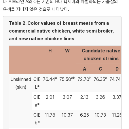
나 후보라인 A와 C는 기존의 H나 백세미와 차별화되는 가슴살의
육색을 지니지 않은 것으로 나타났다.
Table 2.
Color values of breast meats from a
commercial native chicken, white semi broiler,
and new native chicken lines
H
W
Candidate native
chicken strains
A
C
D
a
ab
b
a
ab
Unskinned
CIE
76.44
75.50
72.70
76.35
74.74
(skin)
L*
CIE
2.91
3.07
2.13
3.26
3.37
a*
CIE
11.78
10.37
6.25
10.73
11.26
b*