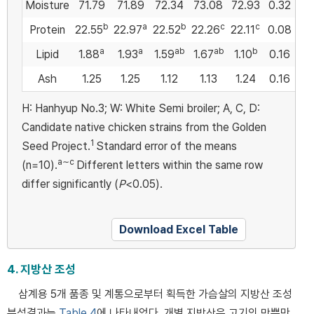
Moisture
71.79
71.89
72.34
73.08
72.93
0.32
b
a
b
c
c
Protein
22.55
22.97
22.52
22.26
22.11
0.08
a
a
ab
ab
b
Lipid
1.88
1.93
1.59
1.67
1.10
0.16
Ash
1.25
1.25
1.12
1.13
1.24
0.16
H: Hanhyup No.3; W: White Semi broiler; A, C, D:
Candidate native chicken strains from the Golden
1
Seed Project.
Standard error of the means
a∼c
(n=10).
Different letters within the same row
differ significantly (
P
<0.05).
Download Excel Table
4. 지방산 조성
삼계용 5개 품종 및 계통으로부터 획득한 가슴살의 지방산 조성
분석결과는
Table 4
에 나타내었다. 개별 지방산은 고기의 맛뿐만