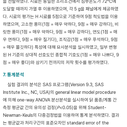
을 선발하였다. 시료는 동일한 조리조건에서 심부온도가 72℃에
도달할 때까지 가열 후 이용하였으며, 각 5 g을 패널에게 제공하였
다. 시료의 평가는 H 시료를 5점으로 기준하여 9점 척도법을 이용
하였으며, 고소한 풍미(1점 = 매우 약하다, 9점 = 매우 강하다), 비
릿한 풍미(1점 = 매우 약하다, 9점 = 매우 강하다), 연도(1점 = 매
우 연하다, 9점 = 매우 질기다), 조직감(1점 = 매우 푸석하다, 9점
= 매우 쫄깃하다) 특성에 대해 묘사분석을 실시하였고, 일부 변형
된 H 기준의 상대적 선호도인 종합적 기호도(1점 = 매우 나쁘다, 9
점 = 매우 좋다)와 삼키기 전까지의 저작 횟수를 평가하였다.
7. 통계분석
실험 결과의 분석은 SAS 프로그램(Version 9.3, SAS
Institute Inc., NC, USA)의 general linear model procedure
에 의해 one-way ANOVA 분산분석을 실시하여 닭 품종/계통 간
측정 평균값 간의 유의성 검정(
P
<0.05)을 위해 Student-
Newman-Keuls의 다중검정법을 이용하여 통계 분석하였다. 결과
는 평균값과 처리구간의 표준오차인 standard error of the