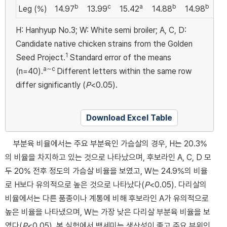
b
c
a
b
b
Leg (%)
14.97
13.99
15.42
14.88
14.98
0.
H: Hanhyup No.3; W: White semi broiler; A, C, D:
Candidate native chicken strains from the Golden
1
Seed Project.
Standard error of the means
a∼c
(n=40).
Different letters within the same row
differ significantly (
P
<0.05).
Download Excel Table
부분육 비율에서는 주요 부분육인 가슴살의 경우, H는 20.3%
의 비율을 차지하고 있는 것으로 나타났으며, 후보라인 A, C, D 모
두 20% 전후 정도의 가슴살 비율을 보였고, W는 24.9%의 비율
로 H보다 유의적으로 높은 것으로 나타났다(
P
<0.05). 다리살의
비율에서는 다른 품종이나 계통에 비해 후보라인 A가 유의적으로
높은 비율을 나타냈으며, W는 가장 낮은 다리살 부분육 비율을 보
였다(
P
<0.05). 본 실험에서 백세미는 생산성이 좋고 주요 부위인