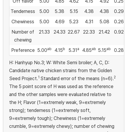
Off flavor
5.00
4.85
4.62
4.15
4.92
0.25
Tenderness
5.00
5.38
5.15
4.38
4.38
0.29
Chewiness
5.00
4.69
5.23
4.31
5.08
0.26
Number of
21.33
24.33
22.67
22.33
21.42
0.92
chewing
ab
b
a
ab
ab
Preference
5.00
4.15
5.31
4.85
5.15
0.28
H: Hanhyup No.3; W: White Semi broiler; A, C, D:
Candidate native chicken strains from the Golden
1
2
Seed Project.
Standard error of the means (n=6).
The 5 point score of H was used as the reference
and the other samples were evaluated relative to
the H; Flavor (1=extremely weak, 9=extremely
strong); tenderness (1=extremely soft,
9=extremely tough); Chewiness (1=extremely
crumble, 9=extremely chewy); number of chewing