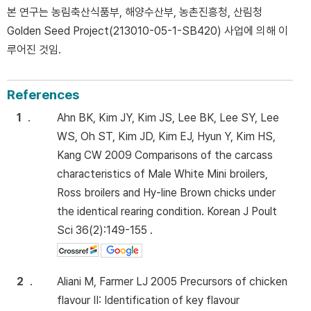
본 연구는 농림축산식품부, 해양수산부, 농촌진흥청, 산림청
Golden Seed Project(213010-05-1-SB420) 사업에 의해 이
루어진 것임.
References
1
.
Ahn BK, Kim JY, Kim JS, Lee BK, Lee SY, Lee
WS, Oh ST, Kim JD, Kim EJ, Hyun Y, Kim HS,
Kang CW 2009 Comparisons of the carcass
characteristics of Male White Mini broilers,
Ross broilers and Hy-line Brown chicks under
the identical rearing condition. Korean J Poult
Sci 36(2):149-155 .
2
.
Aliani M, Farmer LJ 2005 Precursors of chicken
flavour II: Identification of key flavour