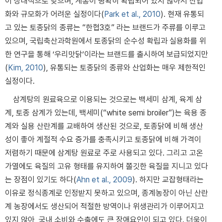
이 상대적으로 낮으며, 계통이 명확히 확립되어 있지 않아서 산업
화와 규모화가 어려운 실정이다(
Park et al., 2010
). 현재 유통되
고 있는 토종닭의 종류는 “한협3호” 라는 브랜드가 주류를 이루고
있으며, 국립축산과학원에서 토종닭의 순수성 확립과 실용화를 위
한 연구을 통해 ‘우리맛닭’이라는 브랜드를 출시하여 보급되었지만
(
Kim, 2010
), 유통되는 토종닭의 종류와 산업화는 매우 제한적인
실정이다.
삼계탕의 원료육으로 이용되는 것으로는 백세미 삼계, 육계 삼
계, 토종 삼계가 있는데, 백세미(“white semi broiler”)는 육용 종
계와 실용 산란계를 교배하여 생산된 것으로, 토종닭에 비해 생산
성이 좋아 계절적 수요 증가를 충족시키고 토종닭에 비해 가격이
저렴하기 때문에 삼계탕 원료로 주로 사용되고 있다. 그리고 고온
가열에도 육질의 고유 형태를 유지하여 쫄깃한 육질을 지니고 있다
는 장점이 있기도 하다(
Ahn et al., 2009
). 하지만 교잡형태라는
이유로 정식종계로 인정받지 못하고 있으며, 종계농장이 아닌 산란
계 농장에서도 생산되어 적절한 방역이나 위생관리가 이루어지고
있지 않아, 국내 소비와 수출에도 큰 장애요인이 되고 있다. 더욱이