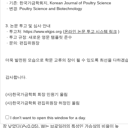
Sung-Yun Lee
,
Ji-Young Park
,
Jung-Min Hyun
,
· 기존: 한국가금학회지, Korean Journal of Poultry Science
2
3
4
,
†
Samooel Jung
,
Cheorun Jo
,
Ki-Chang Nam
· 변경: Poultry Science and Biotechnology
Author Information & Copyright
▼
3. 논문 투고 및 심사 안내
Received:
Jun 25, 2018
; Revised:
Aug 28, 2018
;
· 투고처: https://www.ekjps.org (
온라인 논문 투고 시스템 링크
)
· 투고 규정: 새로운 영문 템플릿 준수
Accepted:
Aug 28, 2018
· 문의: 편집위원장
Published Online: Sep 30, 2018
더욱 발전된 모습으로 학문 교류의 장이 될 수 있도록 최선을 다하겠
적요
감사합니다.
기존의 삼계용 토종닭 품종과 GSP 육종을 통해 개발 중인 신품
종 토종닭 후보라인의 도체 및 육질 특성을 비교하기 위해, 동일 조
(사)한국가금학회 회장 민원기 올림
건에서 사육한 5주령의 한협3호(H), 백세미(W), 토종닭 후보라인
3계통(A, C, D)으로 구성된 250수를 도축하여 도체형질을 측정하
(사)한국가금학회 편집위원장 허정민 올림
고, 가슴육을 이용하여 육질성분과 특성을 분석하였다. 도체중은
I don't want to open this window for a day.
W가 875.10 g으로 가장 높았고, 후보라인A가 537.54 g으로 가
장 낮았다(
P
<0.05). W는 브로일러의 특성인 가슴살의 비율이 높