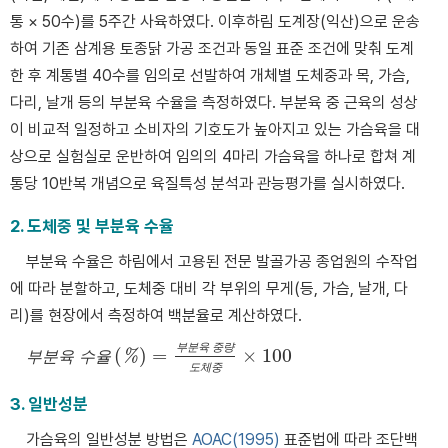
통 × 50수)를 5주간 사육하였다. 이후하림 도계장(익산)으로 운송
하여 기존 삼계용 토종닭 가공 조건과 동일 표준 조건에 맞춰 도계
한 후 계통별 40수를 임의로 선발하여 개체별 도체중과 목, 가슴,
다리, 날개 등의 부분육 수율을 측정하였다. 부분육 중 근육의 성상
이 비교적 일정하고 소비자의 기호도가 높아지고 있는 가슴육을 대
상으로 실험실로 운반하여 임의의 4마리 가슴육을 하나로 합쳐 계
통당 10반복 개념으로 육질특성 분석과 관능평가를 실시하였다.
2. 도체중 및 부분육 수율
부분육 수율은 하림에서 고용된 전문 발골가공 종업원의 수작업
에 따라 분할하고, 도체중 대비 각 부위의 무게(등, 가슴, 날개, 다
리)를 현장에서 측정하여 백분율로 계산하였다.
부
분
육
중
량
(
)
=
×
100
%
부
부
분
분
육
육
수
수
율
율
(
%
)
=
부
분
육
중
량
도
체
중
×
100
도
체
중
3. 일반성분
가슴육의 일반성분 방법은
AOAC(1995)
표준법에 따라 조단백