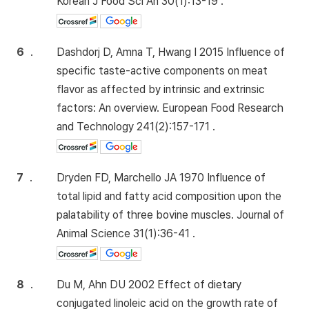
Korean J Food Sci An 30(1):13-19 .
6
.
Dashdorj D, Amna T, Hwang I 2015 Influence of
specific taste-active components on meat
flavor as affected by intrinsic and extrinsic
factors: An overview. European Food Research
and Technology 241(2):157-171 .
7
.
Dryden FD, Marchello JA 1970 Influence of
total lipid and fatty acid composition upon the
palatability of three bovine muscles. Journal of
Animal Science 31(1):36-41 .
8
.
Du M, Ahn DU 2002 Effect of dietary
conjugated linoleic acid on the growth rate of