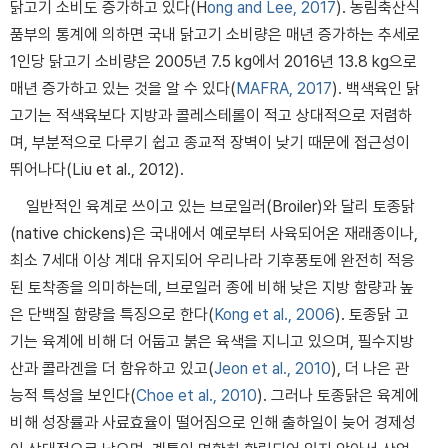
닭고기 소비도 증가하고 있다(H
ong and Lee, 2017
). 농림축산식
품부의 통계에 의하면 국내 닭고기 소비량은 매년 증가하는 추세로
1인당 닭고기 소비량은 2005년 7.5 kg에서 2016년 13.8 kg으로
매년 증가하고 있는 것을 알 수 있다(
MAFRA, 2017
). 백색육인 닭
고기는 적색육보다 지방과 콜레스테롤이 적고 상대적으로 저렴하
며, 부분적으로 다루기 쉽고 종교적 장벽이 낮기 때문에 접근성이
뛰어나다(Liu et al., 2012).
일반적인 육계로 쓰이고 있는 브로일러(Broiler)와 달리 토종닭
(native chickens)은 국내에서 예로부터 사육되어온 재래종이나,
최소 7세대 이상 계대 유지되어 우리나라 기후풍토에 완전히 적응
된 토착종을 의미하는데, 브로일러 종에 비해 낮은 지방 함량과 높
은 단백질 함량을 특징으로 한다(
Kong et al., 2006
). 토종닭 고
기는 육계에 비해 더 어둡고 붉은 육색을 지니고 있으며, 필수지방
산과 콜라겐을 더 함유하고 있고(
Jeon et al., 2010
), 더 나은 관
능적 특성을 보인다(
Choe et al., 2010
). 그러나 토종닭은 육계에
비해 성장률과 사료효율이 떨어짐으로 인해 출하일이 늦어 경제성