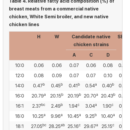
Table 4.
Relative fatty acid composition (%) of
breast meats from a commercial native
chicken, White Semi broiler, and new native
chicken lines
1
H
W
Candidate native
SEM
chicken strains
A
C
D
10:0
0.06
0.06
0.07
0.06
0.08
0.00
12:0
0.08
0.09
0.07
0.07
0.10
0.01
b
b
b
a
b
14:0
0.47
0.45
0.41
0.54
0.40
0.02
a
b
b
a
b
16:0
20.79
20.15
20.19
20.70
20.43
0.08
bc
b
c
a
c
16:1
2.37
2.49
1.94
3.04
1.90
0.14
a
a
a
b
a
18:0
10.25
9.96
10.45
9.25
10.40
0.21
bc
ab
c
a
c
18:1
27.05
28.25
25.16
29.67
25.15
0.61