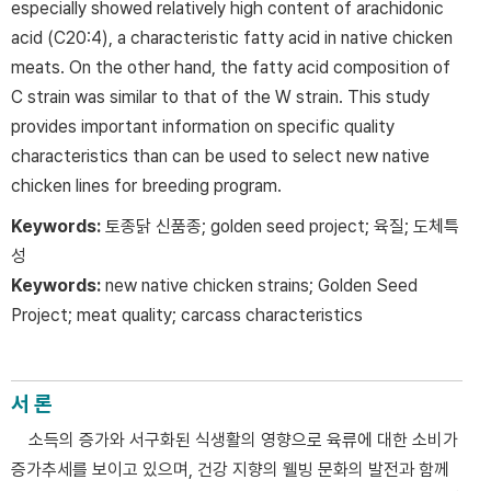
especially showed relatively high content of arachidonic
acid (C20:4), a characteristic fatty acid in native chicken
meats. On the other hand, the fatty acid composition of
C strain was similar to that of the W strain. This study
provides important information on specific quality
characteristics than can be used to select new native
chicken lines for breeding program.
Keywords:
토종닭 신품종; golden seed project; 육질; 도체특
성
Keywords:
new native chicken strains; Golden Seed
Project; meat quality; carcass characteristics
서 론
소득의 증가와 서구화된 식생활의 영향으로 육류에 대한 소비가
증가추세를 보이고 있으며, 건강 지향의 웰빙 문화의 발전과 함께