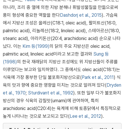
아니라, 조리 중 열에 의한 지방 분해나 휘발성물질을 만듦으로써
풍미 형성에 중요한 역할을 한다
Dashdorj et al., 2015
). 가슴육
에서 지방산 조성은 올레산(C18:1, oleic acid), 팔미트산(16:0,
palmitic acid), 리놀레산(18:2, linoleic acid), 스테아르산(18:0,
stearic acid), 아라키돈산(20:4, arachidonic acid) 순으로 나타
났다. 이는
Kim 등(1999)
의 닭의 주요 지방산은 oleic acid,
palmitic acid, linoleic acid이라고 보고한 결과와
Sung 등
(1998)
의 한국 재래닭의 지방산 조성에도 위 지방산들이 주류를
이루었다는 보고와 일치하였다. 그 중에서도 oleic acid(C18:1)는
식육에 가장 풍부한 단일 불포화지방산으로(
Park et al., 2011
) 식
육의 맛과 향에 중요한 영향을 미치는 것으로 알려져 있다(
Dryden
et al., 1970
;
Sturdivant et al., 1992
). 또한 일부 다가 불포화지
방산의 경우 식육의 감칠맛(umami)에 관여하며, 특히
arachidonic acid(C20:4)는 육계에 비해 토종닭에서 특징적으로
높게 나타나는 것으로 보고되고 있다(
Lee et al., 2012
).