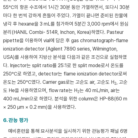
2
4
55℃의 항온 수조에서 1시간 30분 동안 가열하면서, 또다시 30분
마다 한 번씩 강하게 흔들어 주었다. 가열이 끝나면 준비된 찬물에
냉각 후 hexane을 3 mL를 첨가하여 5분간 3,000 rpm에서 원심
분리(HANIL Combi- 514R, Inchon, Korea)하였다. Pasteur
pipette을 이용하여 vial에 담은 후 gas chromatograph-flame
ionization detector (Agilent 7890 series, Wilmington,
USA)를 사용하여 지방산 분석을 다음과 같은 조건으로 실험하였
다. Injector는 split ratio를 25:1로 한 split mode로서 온도를
250℃로 하였고, detector는 flame ionization detector로써
온도는 250℃였다. Carrier gas로는 고순도 air, 고순도 H
, 고순
2
도 He을 사용하였으며, flow rate는 H
는 40 mL/min, air는
2
400 mL/min으로 하였다. 분석을 위한 column은 HP-88(60 m
× 250 μm × 0.2 mm)을 사용하였다.
6. 관능 평가
예비훈련을 통해 묘사분석을 실시하기 위한 관능평가 패널 6명