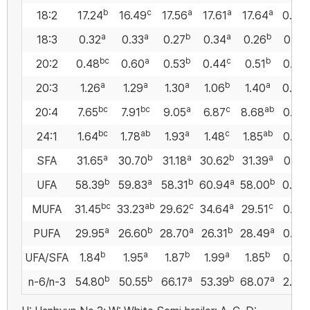
b
c
a
a
a
18:2
17.24
16.49
17.56
17.61
17.64
0.09
a
a
b
a
b
18:3
0.32
0.33
0.27
0.34
0.26
0.01
bc
a
b
c
b
20:2
0.48
0.60
0.53
0.44
0.51
0.02
a
a
a
b
a
20:3
1.26
1.29
1.30
1.06
1.40
0.04
bc
bc
a
c
ab
20:4
7.65
7.91
9.05
6.87
8.68
0.30
bc
ab
a
c
ab
24:1
1.64
1.78
1.93
1.48
1.85
0.07
a
b
a
b
a
SFA
31.65
30.70
31.18
30.62
31.39
0.14
b
a
b
a
b
UFA
58.39
59.83
58.31
60.94
58.00
0.40
bc
ab
c
a
c
MUFA
31.45
33.23
29.62
34.64
29.51
0.67
a
b
a
b
a
PUFA
29.95
26.60
28.70
26.31
28.49
0.30
b
a
b
a
b
UFA/SFA
1.84
1.95
1.87
1.99
1.85
0.02
b
b
a
b
a
n-6/n-3
54.80
50.55
66.17
53.39
68.07
2.82