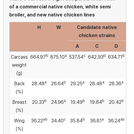
of a commercial native chicken, white semi
broiler, and new native chicken lines
H
W
Candidate native
SE
chicken strains
A
C
D
b
a
c
b
b
Carcass
664.97
875.10
537.54
642.93
634.71
11.
weight
(g)
a
b
a
a
a
Back
28.48
26.64
29.25
28.48
28.36
0.
(%)
b
a
b
b
b
Breast
20.33
24.96
19.49
19.84
20.42
0.
(%)
ab
c
b
a
ab
Wing
36.22
34.40
35.84
36.81
36.24
0.
(%)