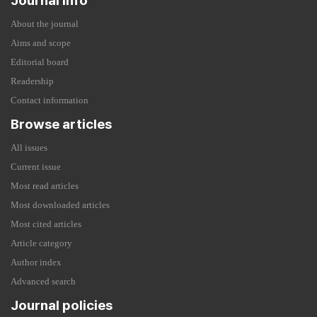
Journal info
About the journal
Aims and scope
Editorial board
Readership
Contact information
Browse articles
All issues
Current issue
Most read articles
Most downloaded articles
Most cited articles
Article category
Author index
Advanced search
Journal policies