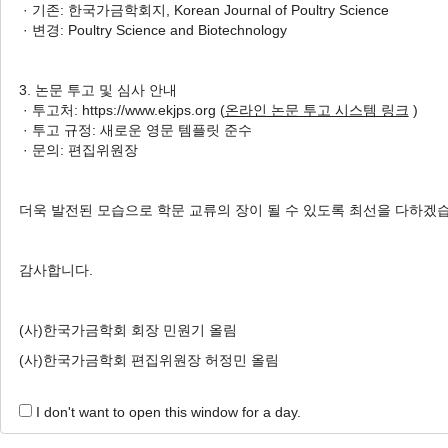
· 기존: 한국가금학회지, Korean Journal of Poultry Science
· 변경: Poultry Science and Biotechnology
Nutritional approach for the improvement of leg bone health in
broiler chicks
3. 논문 투고 및 심사 안내
In-Surk Jang
· 투고처: https://www.ekjps.org (
온라인 논문 투고 시스템 링크
)
Poult Sci Biotechnol. 2026;53(2):101-115.
· 투고 규정: 새로운 영문 템플릿 준수
· 문의: 편집위원장
https://doi.org/10.5536/psb.260009
The selection for rapid growth from approximately 40 g to 3 kg in
42 days has inadvertently led to leg bone disorders, such as tibial
더욱 발전된 모습으로 학문 교류의 장이 될 수 있도록 최선을 다하겠
dyschondroplasia (TD), rickets, and valgus-varus deformities,
resulting in lameness, economic losses, and welfare issues in
감사합니다.
broilers. TD, a common metabolic leg bone disorder in broilers,
disrupts the normal sequence of chondrocyte differentiation, where
(사)한국가금학회 회장 민원기 올림
the normal conversion of cartilage to bone is interrupted. Nutrition
plays a crucial role in bone growth by influencing bone structure,
(사)한국가금학회 편집위원장 허정민 올림
mineral bioavailability, ...
I don't want to open this window for a day.