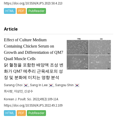
https://doi.org/10.5536/KJPS.2023.50.4.213
HTML
PDF
PubReader
Article
Effect of Culture Medium
Containing Chicken Serum on
Growth and Differentiation of QM7
Quail Muscle Cells
닭 혈청을 포함한 배양액 조성 변
화가 QM7 메추리 근육세포의 성
장 및 분화에 미치는 영향 분석
Sarang Choi
, Sang In Lee
, Sangsu Shin
최사랑, 이상인, 신상수
Korean J. Poult. Sci. 2022;49(2):109-114.
https://doi.org/10.5536/KJPS.2022.49.2.109
HTML
PDF
PubReader