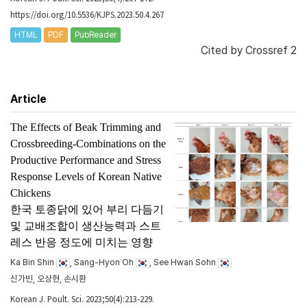
https://doi.org/10.5536/KJPS.2023.50.4.267
HTML
PDF
PubReader
Cited by
Crossref 2
Article
The Effects of Beak Trimming and
Crossbreeding-Combinations on the
Productive Performance and Stress
Response Levels of Korean Native
Chickens
한국 토종닭에 있어 부리 다듬기
및 교배조합이 생산능력과 스트
레스 반응 정도에 미치는 영향
Ka Bin Shin
, Sang-Hyon Oh
, See Hwan Sohn
신가빈, 오상현, 손시환
Korean J. Poult. Sci. 2023;50(4):213-229.