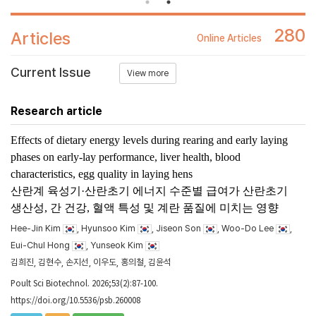
280
Articles
Online Articles
Current Issue
View more
Research article
Effects of dietary energy levels during rearing and early laying
phases on early-lay performance, liver health, blood
characteristics, egg quality in laying hens
산란계 육성기·산란초기 에너지 수준별 급여가 산란초기
생산성, 간 건강, 혈액 특성 및 계란 품질에 미치는 영향
Hee-Jin Kim
, Hyunsoo Kim
, Jiseon Son
, Woo-Do Lee
,
Eui-Chul Hong
, Yunseok Kim
김희진, 김현수, 손지선, 이우도, 홍의철, 김윤석
Poult Sci Biotechnol. 2026;53(2):87-100.
https://doi.org/10.5536/psb.260008