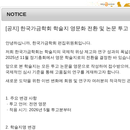
NOTICE
MENU
T
[공지] 한국가금학회 학술지 영문화 전환 및 논문 투고
o
g
안녕하십니까, 한국가금학회 편집위원회입니다.
g
Review article
l
R
저희 한국가금학회는 학술지의 국제적 위상 제고와 연구 성과의 폭넓은
2025년 11월 정기총회에서 영문 학술지로의 전환을 결정한 바 있습니
e
E
n
앞으로 본 학술지는 모든 투고 논문을 영문으로 작성하여 접수받으며,
p
a
국제적인 심사 기준을 통해 고품질의 연구를 게재하고자 합니다.
c
v
새로운 도약을 위한 이번 변화에 회원 및 연구자 여러분의 적극적인 
i
g
a
1. 주요 변경 사항
,
H
t
· 투고 언어: 전면 영문
E
i
· 적용 시기: 2026년 5월 투고분부터
김
o
n
P
2. 학술지명 변경
h