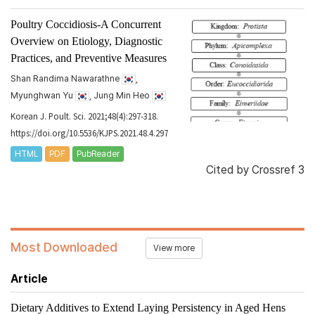
Poultry Coccidiosis-A Concurrent
Overview on Etiology, Diagnostic
Practices, and Preventive Measures
Shan Randima Nawarathne
,
Myunghwan Yu
, Jung Min Heo
Korean J. Poult. Sci. 2021;48(4):297-318.
https://doi.org/10.5536/KJPS.2021.48.4.297
HTML
PDF
PubReader
Cited by
Crossref 3
Most Downloaded
View more
Article
Dietary Additives to Extend Laying Persistency in Aged Hens