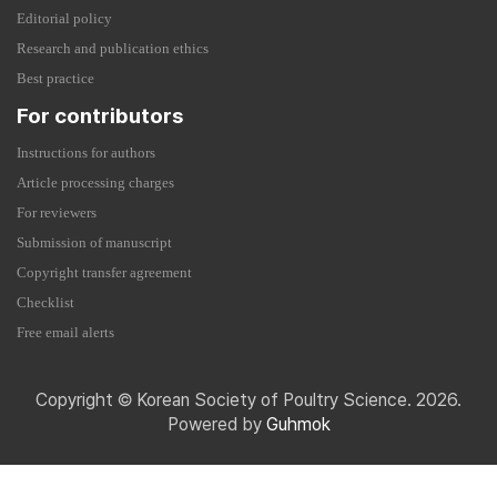
Editorial policy
Research and publication ethics
Best practice
For contributors
Instructions for authors
Article processing charges
For reviewers
Submission of manuscript
Copyright transfer agreement
Checklist
Free email alerts
Copyright © Korean Society of Poultry Science. 2026.
Powered by
Guhmok