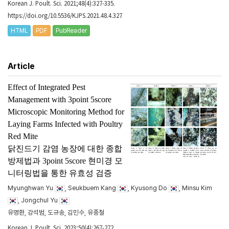
Korean J. Poult. Sci. 2021;48(4):327-335.
https://doi.org/10.5536/KJPS.2021.48.4.327
HTML
PDF
PubReader
Article
Effect of Integrated Pest
Management with 3point 5score
Microscopic Monitoring Method for
Laying Farms Infected with Poultry
Red Mite
닭진드기 감염 농장에 대한 종합
방제법과 3point 5score 현미경 모
니터링법을 통한 유효성 검증
Myunghwan Yu
, Seukbuem Kang
, Kyusong Do
, Minsu Kim
, Jongchul Yu
유명환, 강석범, 도규송, 김민수, 유종철
Korean J. Poult. Sci. 2023;50(4):267-272.