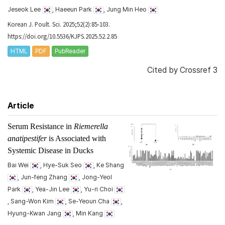
Jeseok Lee
, Haeeun Park
, Jung Min Heo
Korean J. Poult. Sci. 2025;52(2):85-103.
https://doi.org/10.5536/KJPS.2025.52.2.85
HTML
PDF
PubReader
Cited by
Crossref 3
Article
Serum Resistance in
Riemerella
anatipestifer
is Associated with
Systemic Disease in Ducks
Bai Wei
, Hye-Suk Seo
, Ke Shang
, Jun-feng Zhang
, Jong-Yeol
Park
, Yea-Jin Lee
, Yu-ri Choi
, Sang-Won Kim
, Se-Yeoun Cha
,
Hyung-Kwan Jang
, Min Kang