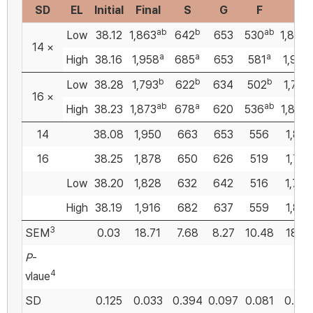
SD
EL
Initial
Final
S
G
F
O
ab
b
ab
a
Low
38.12
1,863
642
653
530
1,824
14 ×
a
a
a
High
38.16
1,958
685
653
581
1,920
b
b
b
Low
38.28
1,793
622
634
502
1,755
16 ×
ab
a
ab
a
High
38.23
1,873
678
620
536
1,835
14
38.08
1,950
663
653
556
1,872
16
38.25
1,878
650
626
519
1,795
Low
38.20
1,828
632
642
516
1,790
High
38.19
1,916
682
637
559
1,877
3
SEM
0.03
18.71
7.68
8.27
10.48
18.71
P
-
4
vlaue
SD
0.125
0.033
0.394
0.097
0.081
0.03