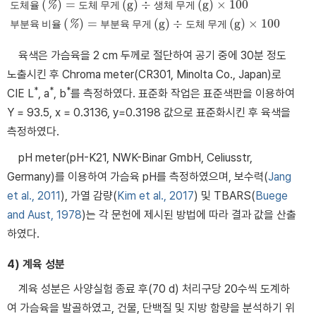
(
)
=
(
g
)
÷
(
g
)
×
100
도
체
율
%
도
체
무
게
생
체
무
게
도체율
(
%
)
=
도체
무게
(
g
)
÷
생체
무게
(
g
)
×
100
부분육
비율
(
%
)
=
부분육
무게
(
g
)
÷
(
)
=
(
g
)
÷
(
g
)
×
100
부
분
육
비
율
%
부
분
육
무
게
도
체
무
게
육색은 가슴육을 2 cm 두께로 절단하여 공기 중에 30분 정도
노출시킨 후 Chroma meter(CR301, Minolta Co., Japan)로
*
*
*
CIE L
, a
, b
를 측정하였다. 표준화 작업은 표준색판을 이용하여
Y = 93.5, x = 0.3136, y=0.3198 값으로 표준화시킨 후 육색을
측정하였다.
pH meter(pH-K21, NWK-Binar GmbH, Celiusstr,
Germany)를 이용하여 가슴육 pH를 측정하였으며, 보수력(
Jang
et al., 2011
), 가열 감량(
Kim et al., 2017
) 및 TBARS(
Buege
and Aust, 1978
)는 각 문헌에 제시된 방법에 따라 결과 값을 산출
하였다.
4) 계육 성분
계육 성분은 사양실험 종료 후(70 d) 처리구당 20수씩 도계하
여 가슴육을 발골하였고, 건물, 단백질 및 지방 함량을 분석하기 위