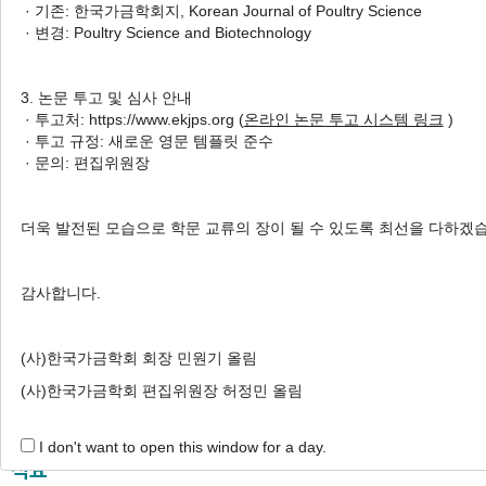
· 기존: 한국가금학회지, Korean Journal of Poultry Science
Nutrient Levels on Growth
· 변경: Poultry Science and Biotechnology
Performance, Serum Profile,
Immune Status and Meat Quality in
3. 논문 투고 및 심사 안내
Korean Native Chickens
· 투고처: https://www.ekjps.org (
온라인 논문 투고 시스템 링크
)
1
2
2
· 투고 규정: 새로운 영문 템플릿 준수
KwangYeol Kim
,
Jin-Joo Jeon
,
Hyunsoo Kim
· 문의: 편집위원장
2
3
2
,
Jiseon Son
,
Hee-Jin Kim
,
Are-Sun You
,
2
4
Eui-Chul Hong
,
Boseok Kang
,
Hwan Ku
2
,
†
더욱 발전된 모습으로 학문 교류의 장이 될 수 있도록 최선을 다하겠
Kang
Author Information & Copyright
▼
감사합니다.
Received:
Apr 06, 2021
; Revised:
Jun 23, 2021
; Accepted:
Jun 28, 2021
(사)한국가금학회 회장 민원기 올림
Published Online: Jun 30, 2021
(사)한국가금학회 편집위원장 허정민 올림
I don't want to open this window for a day.
적요