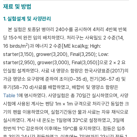
재료 및 방법
1. 실험설계 및 사양관리
본 실험은 토종닭 병아리 240수를 공시하여 4처리 4반복 반복
당 15수씩 완전 임의 배치하였다. 처리구는 사육밀도 2 수준(14,
2
16 birds/m
)과 에너지 2 수준[ME kcal/kg; High:
starter(3,150), grower(3,200), Final(3,250); Low:
starter(2,950), grower(3,000), Final(3,050)]으로 2 × 2 요
인실험 설계하였다. 사료 내 영양소 함량은 한국사양표준(2017)의
가금 영양소 요구량에 준하여 초이(0~35 d), 전기(36~57 d) 및
후기(58~70 d)사료를 배합하였고, 배합비 및 영양소 함량은
Table 1
에 명시하였다. 사양실험은 총 70일간 실시하였으며, 사양
시험에 사용된 계사는 펜당 1m × 1m 규격으로 처리구간 동일한 크
기의 펜을 이용하였으며, 실험기간동안 물과 사료는 자유 채식으로
실시하였다. 계사 내 온도는 1일령에 33℃로 설정하였고, 3일에
한번씩 1℃ 감온하여 이후에는 19℃를 유지하였다. 점등은 입추
후 3일간 24시간 점등하였고, 이후에는 7일령까지 23시간 점등 1