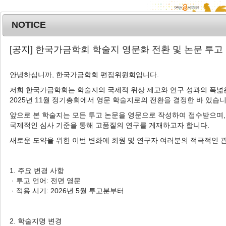
NOTICE
MENU
T
[공지] 한국가금학회 학술지 영문화 전환 및 논문 투고
o
g
안녕하십니까, 한국가금학회 편집위원회입니다.
Korean J. Poult. Sci.
2021
;
48
(
2
):
91
-
g
100
l
저희 한국가금학회는 학술지의 국제적 위상 제고와 연구 성과의 폭넓은
pISSN: 1225-6625, eISSN: 2287-5387
2025년 11월 정기총회에서 영문 학술지로의 전환을 결정한 바 있습니
e
DOI:
https://doi.org/10.5536/KJPS.2021.48.2.91
n
앞으로 본 학술지는 모든 투고 논문을 영문으로 작성하여 접수받으며,
a
Article
국제적인 심사 기준을 통해 고품질의 연구를 게재하고자 합니다.
v
새로운 도약을 위한 이번 변화에 회원 및 연구자 여러분의 적극적인 
토종 실용계의 사육밀도 및 사료 내 에너지
i
수준에 따른 생산성, 혈액, 면역 및 계육 품질
g
a
에 미치는 영향
1. 주요 변경 사항
t
· 투고 언어: 전면 영문
1
2
2
2
3
김광열
,
전진주
,
김현수
,
손지선
,
김희진
,
유
i
· 적용 시기: 2026년 5월 투고분부터
2
2
4
2
,
†
아선
,
홍의철
,
강보석
,
강환구
o
n
Effects of Stock Density and
2. 학술지명 변경