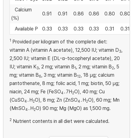
Calcium
0.91
0.91
0.86
0.86
0.80
0.80
(%)
Available P
0.33
0.33
0.33
0.33
0.31
0.31
1
Provided per kilogram of the complete diet:
vitamin A (vitamin A acetate), 12,500 IU; vitamin D
,
3
2,500 IU; vitamin E (DL-α-tocopheryl acetate), 20
IU; vitamin K
, 2 mg; vitamin B
, 2 mg; vitamin B
, 5
3
1
2
mg; vitamin B
, 3 mg; vitamin B
, 18 µg; calcium
6
12
pantothenate, 8 mg; folic acid, 1 mg; biotin, 50 µg;
niacin, 24 mg; Fe (FeSO
․7H
O), 40 mg; Cu
4
2
(CuSO
․H
O), 8 mg; Zn (ZnSO
․H
O), 60 mg; Mn
4
2
4
2
(MnSO
․H
O) 90 mg; Mg (MgO) as 1,500 mg.
4
2
2
Nutrient contents in all diet were calculated.