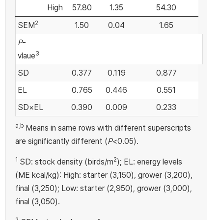
High
57.80
1.35
54.30
2
SEM
1.50
0.04
1.65
P
-
3
vlaue
SD
0.377
0.119
0.877
EL
0.765
0.446
0.551
SD×EL
0.390
0.009
0.233
a,b
Means in same rows with different superscripts
are significantly different (
P
<0.05).
1
2
SD: stock density (birds/m
); EL: energy levels
(ME kcal/kg): High: starter (3,150), grower (3,200),
final (3,250); Low: starter (2,950), grower (3,000),
final (3,050).