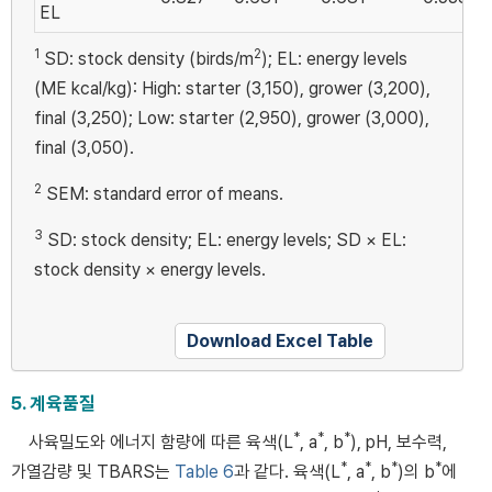
EL
1
2
SD: stock density (birds/m
); EL: energy levels
(ME kcal/kg): High: starter (3,150), grower (3,200),
final (3,250); Low: starter (2,950), grower (3,000),
final (3,050).
2
SEM: standard error of means.
3
SD: stock density; EL: energy levels; SD × EL:
stock density × energy levels.
Download Excel Table
5. 계육품질
*
*
*
사육밀도와 에너지 함량에 따른 육색(L
, a
, b
), pH, 보수력,
*
*
*
*
가열감량 및 TBARS는
Table 6
과 같다. 육색(L
, a
, b
)의 b
에