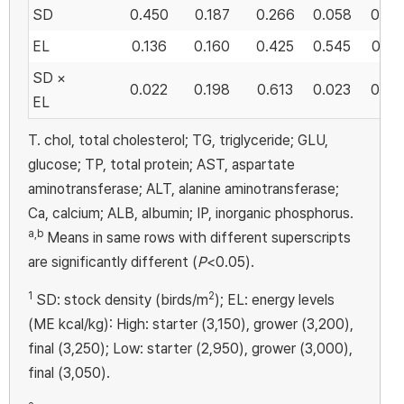
SD
0.450
0.187
0.266
0.058
0.00
EL
0.136
0.160
0.425
0.545
0.98
SD ×
0.022
0.198
0.613
0.023
0.04
EL
T. chol, total cholesterol; TG, triglyceride; GLU,
glucose; TP, total protein; AST, aspartate
aminotransferase; ALT, alanine aminotransferase;
Ca, calcium; ALB, albumin; IP, inorganic phosphorus.
a,b
Means in same rows with different superscripts
are significantly different (
P
<0.05).
1
2
SD: stock density (birds/m
); EL: energy levels
(ME kcal/kg): High: starter (3,150), grower (3,200),
final (3,250); Low: starter (2,950), grower (3,000),
final (3,050).