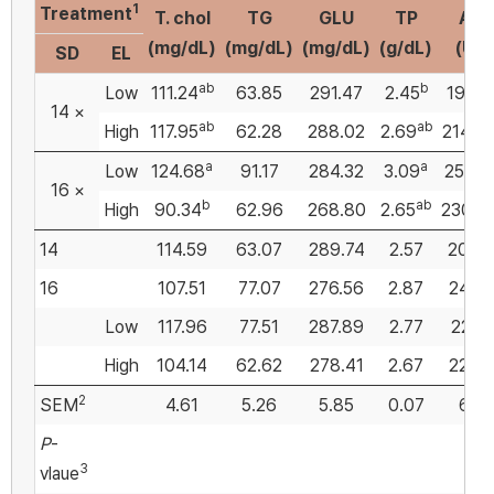
1
Treatment
T. chol
TG
GLU
TP
AS
(mg/dL)
(mg/dL)
(mg/dL)
(g/dL)
(U/L
SD
EL
ab
b
Low
111.24
63.85
291.47
2.45
192.4
14 ×
ab
ab
High
117.95
62.28
288.02
2.69
214.9
a
a
Low
124.68
91.17
284.32
3.09
253.9
16 ×
b
ab
High
90.34
62.96
268.80
2.65
230.7
14
114.59
63.07
289.74
2.57
203.
16
107.51
77.07
276.56
2.87
242.
Low
117.96
77.51
287.89
2.77
223.1
High
104.14
62.62
278.41
2.67
222.
2
SEM
4.61
5.26
5.85
0.07
6.43
P
-
3
vlaue