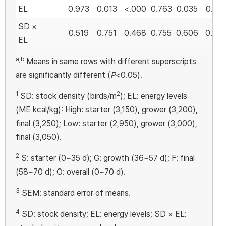
EL
0.973
0.013
<.000
0.763
0.035
0.013
SD ×
0.519
0.751
0.468
0.755
0.606
0.753
EL
a,b
Means in same rows with different superscripts
are significantly different (
P
<0.05).
1
2
SD: stock density (birds/m
); EL: energy levels
(ME kcal/kg): High: starter (3,150), grower (3,200),
final (3,250); Low: starter (2,950), grower (3,000),
final (3,050).
2
S: starter (0~35 d); G: growth (36~57 d); F: final
(58~70 d); O: overall (0~70 d).
3
SEM: standard error of means.
4
SD: stock density; EL: energy levels; SD × EL: