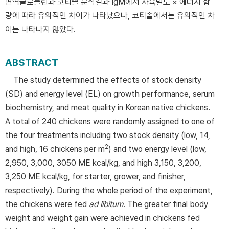
면역글로블린과 코티솔 분석결과 IgM에서 사육밀도 × 에너지 함
량에 따라 유의적인 차이가 나타났으나, 코티솔에서는 유의적인 차
이는 나타나지 않았다.
ABSTRACT
The study determined the effects of stock density
(SD) and energy level (EL) on growth performance, serum
biochemistry, and meat quality in Korean native chickens.
A total of 240 chickens were randomly assigned to one of
the four treatments including two stock density (low, 14,
2
and high, 16 chickens per m
) and two energy level (low,
2,950, 3,000, 3050 ME kcal/kg, and high 3,150, 3,200,
3,250 ME kcal/kg, for starter, grower, and finisher,
respectively). During the whole period of the experiment,
the chickens were fed
ad libitum
. The greater final body
weight and weight gain were achieved in chickens fed