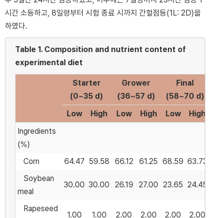
시간 소등하고, 8일령부터 시험 종료 시까지 간헐점등(1L: 2D)을
하였다.
Table 1.
Composition and nutrient content of
experimental diet
Starter
Grower
Final
(0~35 d)
(36~57 d)
(58~70 d)
Low
High
Low
High
Low
High
Ingredients
(%)
Corn
64.47
59.58
66.12
61.25
68.59
63.73
Soybean
30.00
30.00
26.19
27.00
23.65
24.45
meal
Rapeseed
1.00
1.00
2.00
2.00
2.00
2.00