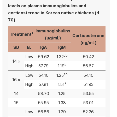
levels on plasma immunoglobulins and
corticosterone in Korean native chickens (d
70)
Immunoglobulins
1
Treatment
Corticosterone
(μg/mL)
(ng/mL)
SD
EL
IgA
IgM
ab
Low
59.62
1.32
50.42
14 ×
b
High
57.79
1.19
56.67
ab
Low
54.10
1.25
54.10
16 ×
a
High
57.81
1.51
51.93
14
58.70
1.25
53.55
16
55.95
1.38
53.01
Low
56.86
1.29
52.26