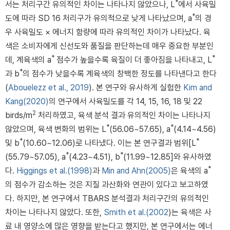
*
서는 처리구간 유의적인 차이는 나타나지 않았으나, L
에서 사육밀
*
도에 따라 SD 16 처리구가 유의적으로 낮게 나타났으며, a
의 경
우 사육밀도 × 에너지 함량에 따라 유의적인 차이가 나타났다. 육
색은 소비자에게 신선도와 품질을 판단하는데 매우 중요한 부분인
*
*
데, 계육색의 a
점수가 높을수록 육질이 더 좋아짐을 나타내고, L
*
과 b
의 점수가 낮을수록 계육색의 창백한 정도를 나타낸다고 한다
(
Abouelezz et al., 2019
). 본 연구와 유사하게 실험한
Kim and
Kang(2020)
의 연구에서 사육밀도를 각 14, 15, 16, 18 및 22
2
birds/m
처리하였고, 육색 분석 결과 유의적인 차이는 나타나지
*
*
않았으며, 육색 변화의 범위는 L
(56.06~57.65), a
(4.14~4.56)
*
*
및 b
(10.60~12.06)로 나타냈다. 이는 본 연구결과 범위[L
*
*
(55.79~57.05), a
(4.23~4.51), b
(11.99~12.85]와 유사하였
*
다.
Higgings et al.(1998)
과
Min and Ahn(2005)
은 육색의 a
의 점수가 감소하는 것은 지질 과산화와 연관이 있다고 보고하였
다. 하지만, 본 연구에서 TBARS 분석결과 처리구간의 유의적인
차이는 나타나지 않았다. 또한,
Smith et al.(2002
)는 육색은 사
료 내 영양소에 많은 영향을 받는다고 했지만, 본 연구에서는 에너