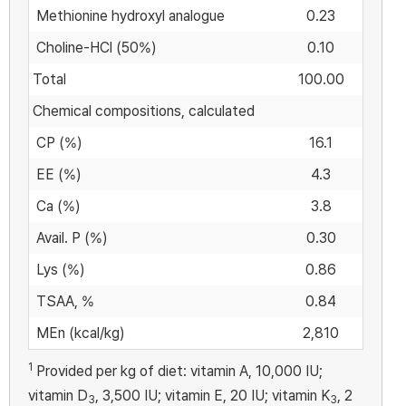
Methionine hydroxyl analogue
0.23
Choline-HCl (50%)
0.10
Total
100.00
Chemical compositions, calculated
CP (%)
16.1
EE (%)
4.3
Ca (%)
3.8
Avail. P (%)
0.30
Lys (%)
0.86
TSAA, %
0.84
MEn (kcal/kg)
2,810
1
Provided per kg of diet: vitamin A, 10,000 IU;
vitamin D
, 3,500 IU; vitamin E, 20 IU; vitamin K
, 2
3
3