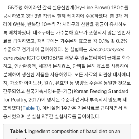
58주령 하이라인 갈색 실용산란계(Hy-Line Brown) 180수를
공시하였고 3단 3열 직립식 철제 케이지에 수용하였다. 총 3개 처
리에 6반복, 반복당 10수씩 각 처리구의 산란율 평균이 유사하도
록 배치하였다. 대조구에는 가수분해 효모가 포함되지 않은 일반사
료를 급여하였고, 처리구에는 가수분해 효모를 각 0.1% 및 0.2%
수준으로 첨가하여 급여하였다. 본 실험에는
Saccharomyces
cerevisiae
KCTC 0610BP를 배양 후 원심분리하여 균체를 회수
하고, 인산완충액, 세포벽 분해효소, 단백질 분해 효소를 사용하여
분해하여 생산한 제품을 사용하였다. 모든 사료의 외관상 대사에너
지, 가소화 아미노산, 칼슘, 유효인 등 영양소 수준은 동일한 것으로
간주되었고 한국가축사양표준-가금(Korean Feeding Standard
for Poultry, 2017)에 명시된 수준과 같거나 부족되지 않도록 제
조하였다(
Table 1
). 예비실험 1주간은 기본사료를 급여하면서 적
응시켰으며 본 실험 8주간 실험사료를 급여하였다.
Table 1.
Ingredient composition of basal diet on an