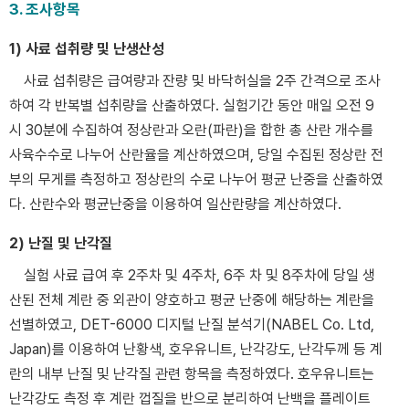
3. 조사항목
1) 사료 섭취량 및 난생산성
사료 섭취량은 급여량과 잔량 및 바닥허실을 2주 간격으로 조사
하여 각 반복별 섭취량을 산출하였다. 실험기간 동안 매일 오전 9
시 30분에 수집하여 정상란과 오란(파란)을 합한 총 산란 개수를
사육수수로 나누어 산란율을 계산하였으며, 당일 수집된 정상란 전
부의 무게를 측정하고 정상란의 수로 나누어 평균 난중을 산출하였
다. 산란수와 평균난중을 이용하여 일산란량을 계산하였다.
2) 난질 및 난각질
실험 사료 급여 후 2주차 및 4주차, 6주 차 및 8주차에 당일 생
산된 전체 계란 중 외관이 양호하고 평균 난중에 해당하는 계란을
선별하였고, DET-6000 디지털 난질 분석기(NABEL Co. Ltd,
Japan)를 이용하여 난황색, 호우유니트, 난각강도, 난각두께 등 계
란의 내부 난질 및 난각질 관련 항목을 측정하였다. 호우유니트는
난각강도 측정 후 계란 껍질을 반으로 분리하여 난백을 플레이트