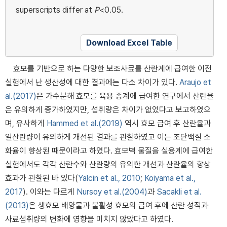
superscripts differ at
P
<0.05.
Download Excel Table
효모를 기반으로 하는 다양한 보조사료를 산란계에 급여한 이전
실험에서 난 생산성에 대한 결과에는 다소 차이가 있다.
Araujo et
al.(2017)
은 가수분해 효모를 육용 종계에 급여한 연구에서 산란율
은 유의하게 증가하였지만, 섭취량은 차이가 없었다고 보고하였으
며, 유사하게
Hammed et al.(2019)
역시 효모 급여 후 산란율과
일산란량이 유의하게 개선된 결과를 관찰하였고 이는 조단백질 소
화율이 향상된 때문이라고 하였다. 효모벽 물질을 실용계에 급여한
실험에서도 각각 산란수와 산란량의 유의한 개선과 산란율의 향상
효과가 관찰된 바 있다(
Yalcin et al., 2010
;
Koiyama et al.,
2017
). 이와는 다르게
Nursoy et al.(2004)
과
Sacakli et al.
(2013)
은 생효모 배양물과 불활성 효모의 급여 후에 산란 성적과
사료섭취량의 변화에 영향을 미치지 않았다고 하였다.