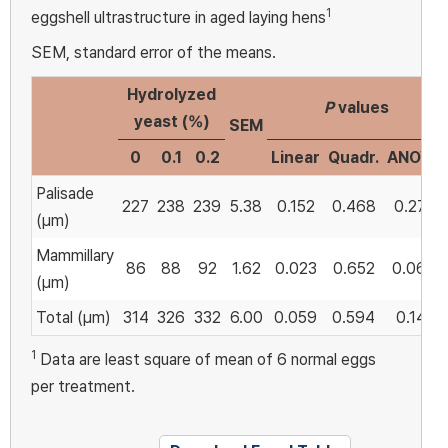
1
eggshell ultrastructure in aged laying hens
SEM, standard error of the means.
Hydrolyzed
P
values
yeast (%)
SEM
0
0.1
0.2
Linear
Quadr.
ANOVA
Palisade
227
238
239
5.38
0.152
0.468
0.273
(μm)
Mammillary
86
88
92
1.62
0.023
0.652
0.064
(μm)
Total (μm)
314
326
332
6.00
0.059
0.594
0.141
1
Data are least square of mean of 6 normal eggs
per treatment.