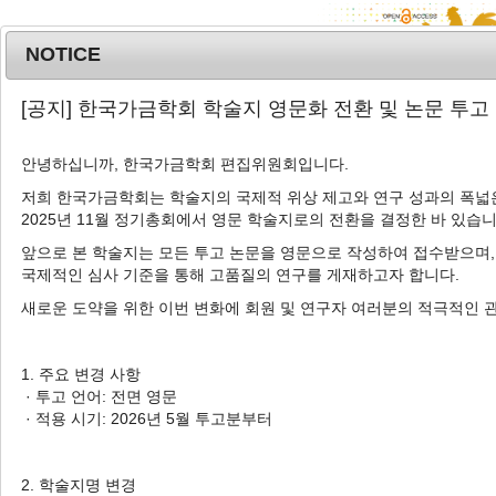
NOTICE
MENU
T
[공지] 한국가금학회 학술지 영문화 전환 및 논문 투고
o
g
안녕하십니까, 한국가금학회 편집위원회입니다.
Korean J. Poult. Sci.
2021
;
g
48
(
4
):
169
-
176
l
저희 한국가금학회는 학술지의 국제적 위상 제고와 연구 성과의 폭넓은
pISSN: 1225-6625, eISSN: 2287-5387
2025년 11월 정기총회에서 영문 학술지로의 전환을 결정한 바 있습니
e
DOI:
https://doi.org/10.5536/KJPS.2021.48.4.169
n
앞으로 본 학술지는 모든 투고 논문을 영문으로 작성하여 접수받으며,
a
Article
국제적인 심사 기준을 통해 고품질의 연구를 게재하고자 합니다.
v
새로운 도약을 위한 이번 변화에 회원 및 연구자 여러분의 적극적인 
산란후기 사료 내 가수분해 효모의 첨가 급
i
여가 생산성과 계란 품질에 미치는 영향
g
a
1. 주요 변경 사항
1
2
3
3
4
정재용
,
김관응
,
이형호
,
양회창
,
김은집
,
안
t
· 투고 언어: 전면 영문
5
,
†
병기
i
· 적용 시기: 2026년 5월 투고분부터
o
Effects of Dietary Hydrolyzed Yeast
n
on Egg Production and Egg Quality
2. 학술지명 변경