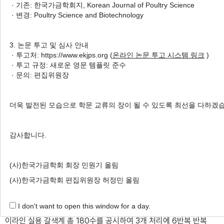
· 기존: 한국가금학회지, Korean Journal of Poultry Science
during Late Phase of Laying Hens
· 변경: Poultry Science and Biotechnology
1
2
Jae Young Chung
,
Kwan Eung Kim
,
Hyung Ho
3
3
4
Lee
,
Hoi Chang Yang
,
Eun Jib Kim
,
Byoung
3. 논문 투고 및 심사 안내
5
,
†
Ki An
· 투고처: https://www.ekjps.org (
온라인 논문 투고 시스템 링크
)
· 투고 규정: 새로운 영문 템플릿 준수
· 문의: 편집위원장
Author Information & Copyright
▼
Received:
Aug 30, 2021
; Revised:
Nov 09, 2021
;
더욱 발전된 모습으로 학문 교류의 장이 될 수 있도록 최선을 다하겠
Accepted:
Nov 09, 2021
Published Online: Dec 31, 2021
감사합니다.
적요
(사)한국가금학회 회장 민원기 올림
본 실험은 산란후기의 공시계에서 가수분해 효모의 수준별 급여
(사)한국가금학회 편집위원장 허정민 올림
를 통해 난 생산성과 난질을 평가하고 평가된 데이터를 기본으로
I don't want to open this window for a day.
하여 보조사료적 가치를 검토하기 위하여 수행하였다. 58주령 하
이라인 실용 갈색계 총 180수를 공시하여 3개 처리에 6반복 반복