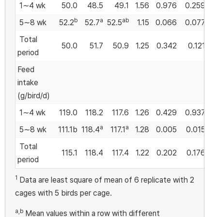
1∼4 wk
50.0
48.5
49.1
1.56
0.976
0.259
b
a
ab
5∼8 wk
52.2
52.7
52.5
1.15
0.066
0.077
Total
50.0
51.7
50.9
1.25
0.342
0.121
period
Feed
intake
(g/bird/d)
1∼4 wk
119.0
118.2
117.6
1.26
0.429
0.937
a
a
5∼8 wk
111.1b
118.4
117.1
1.28
0.005
0.015
Total
115.1
118.4
117.4
1.22
0.202
0.176
period
1
Data are least square of mean of 6 replicate with 2
cages with 5 birds per cage.
a,b
Mean values within a row with different