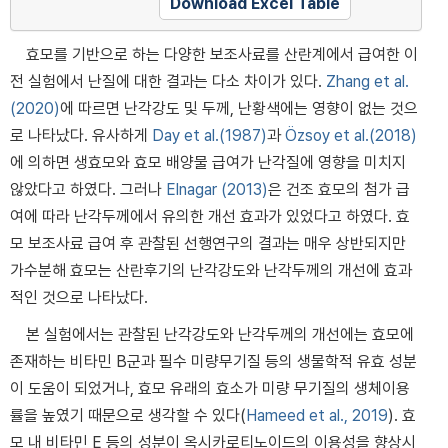
Download Excel Table
효모를 기반으로 하는 다양한 보조사료를 산란계에서 급여한 이
전 실험에서 난질에 대한 결과는 다소 차이가 있다.
Zhang et al.
(2020)
에 따르면 난각강도 및 두께, 난황색에는 영향이 없는 것으
로 나타났다. 유사하게
Day et al.(1987)
과
Özsoy et al.(2018)
에 의하면 생효모와 효모 배양물 급여가 난각질에 영향을 미치지
않았다고 하였다. 그러나
Elnagar (2013)
은 건조 효모의 첨가 급
여에 따라 난각두께에서 유의한 개선 효과가 있었다고 하였다. 효
모 보조사료 급여 후 관찰된 선행연구의 결과는 매우 상반되지만
가수분해 효모는 산란후기의 난각강도와 난각두께의 개선에 효과
적인 것으로 나타났다.
본 실험에서는 관찰된 난각강도와 난각두께의 개선에는 효모에
존재하는 비타민 B군과 필수 미량무기질 등의 생물학적 유효 성분
이 도움이 되었거나, 효모 유래의 효소가 미량 무기질의 생체이용
률을 높였기 때문으로 생각할 수 있다(
Hameed et al., 2019
). 효
모 내 비타민 E 등의 성분이 옥시카로티노이드의 이용성을 향상시