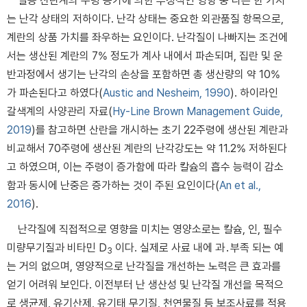
실용 산란계의 주령 증가에 의한 부정적인 영향 중 다른 한 가지
는 난각 상태의 저하이다. 난각 상태는 중요한 외관품질 항목으로,
계란의 상품 가치를 좌우하는 요인이다. 난각질이 나빠지는 조건에
서는 생산된 계란의 7% 정도가 계사 내에서 파손되며, 집란 및 운
반과정에서 생기는 난각의 손상을 포함하면 총 생산량의 약 10%
가 파손된다고 하였다(
Austic and Nesheim, 1990
). 하이라인
갈색계의 사양관리 자료(
Hy-Line Brown Management Guide,
2019
)를 참고하면 산란을 개시하는 초기 22주령에 생산된 계란과
비교해서 70주령에 생산된 계란의 난각강도는 약 11.2% 저하된다
고 하였으며, 이는 주령이 증가함에 따라 칼슘의 흡수 능력이 감소
함과 동시에 난중은 증가하는 것이 주된 요인이다(
An et al.,
2016
).
난각질에 직접적으로 영향을 미치는 영양소로는 칼슘, 인, 필수
미량무기질과 비타민 D
이다. 실제로 사료 내에 과․부족 되는 예
3
는 거의 없으며, 영양적으로 난각질을 개선하는 노력은 큰 효과를
얻기 어려워 보인다. 이전부터 난 생산성 및 난각질 개선을 목적으
로 생균제, 유기산제, 유기태 무기질, 천연물질 등 보조사료를 적용