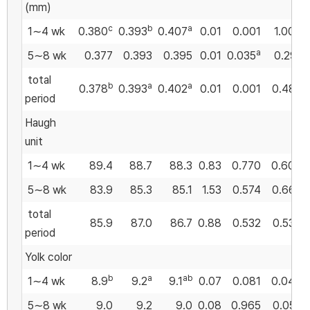
(mm)
c
b
a
1∼4 wk
0.380
0.393
0.407
0.01
0.001
1.000
a
5∼8 wk
0.377
0.393
0.395
0.01
0.035
0.291
total
b
a
a
0.378
0.393
0.402
0.01
0.001
0.485
period
Haugh
unit
1∼4 wk
89.4
88.7
88.3
0.83
0.770
0.606
5∼8 wk
83.9
85.3
85.1
1.53
0.574
0.667
total
85.9
87.0
86.7
0.88
0.532
0.534
period
Yolk color
b
a
ab
1∼4 wk
8.9
9.2
9.1
0.07
0.081
0.044
5∼8 wk
9.0
9.2
9.0
0.08
0.965
0.052