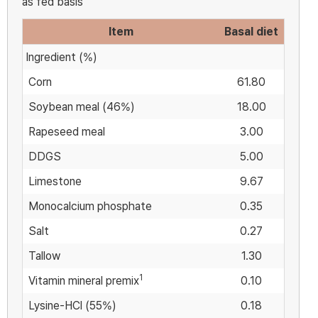
as fed basis
Item
Basal diet
Ingredient (%)
Corn
61.80
Soybean meal (46%)
18.00
Rapeseed meal
3.00
DDGS
5.00
Limestone
9.67
Monocalcium phosphate
0.35
Salt
0.27
Tallow
1.30
1
Vitamin mineral premix
0.10
Lysine-HCl (55%)
0.18