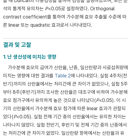
을 때 Duncan의 다중검정을 통하여 검정을 실행하였으며, 모든 분
석의 통계적 유의차는
P
<0.05로 설정하였다. Orthogonal
contrast coefficient를 통하여 가수분해 효모 추출물 수준에 따
른 linear 또는 quadratic 효과로서 나타내었다.
결과 및 고찰
1. 난 생산성에 미치는 영향
가수분해 효모의 급여가 산란율, 난중, 일산란량과 사료섭취량에
미치는 영향에 대한 결과를
Table 2
에 나타내었다. 실험 4주차(전
반기)까지의 산란율에서는 처리간에 큰 차이가 없었으나, 실험 5주
부터 8주(후반기)까지 조사한 산란율은 대조구에 비하여 가수분해
효모 첨가구에서 유의하게 높은 것으로 나타났다(
P
<0.05). 이 시
기의 산란율에서 가수분해 효모 첨가에 따른 linear 효과가 관찰되
었다(
P
<0.05). 실험 전체 기간 중의 산란율에서는 유의한 차이는
나타나지 않았다. 실험 전반기, 후반기 및 전체 기간 중의 난중에서
는 처리간에 큰 차이가 없었다. 일산란량 항목에서는 산란율과 유