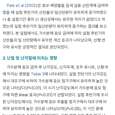
Park et al.(2002)
은 효모 배양물을 갈색 실용 산란계에 급여하
였을 때 실험 후반기의 산란율과 일산란량이 유의하게 증가하였으
나 총 실험기간 중의 난 생산성에서는 유의한 차이가 없었다고 하
였는데 실험 후반기의 일산란량이 유의하게 증가하는 결과를 보고
하였다. 본 실험에서도 가수분해 효모 급여에 따라 실험 후반기의
산란율과 일 산란량에서 유의한 개선 효과가 나타났으며, 선행 연
구와 유사한 긍정적인 결과로 판단되었다.
2. 난질 및 난각질에 미치는 영향
가수분해 효모 급여 후 난각강도, 난각두께, 호우 유니트, 난황색
에 미치는 영향을
Table 3
에 나타내었다. 실험 전반기의 난각강도
에서 대조구에 비하여 가수분해 효모 첨가구에서 유의하게 높은 것
으로 나타났다(
P
<0.01). 이 시기 난각강도에서 가수분해 효모 첨
가에 따른 linear 효과(
P
<0.01)가 관찰되었다. 실험 후반기에 조사
한 난각강도에서도 가수분해 효모 추출물 첨가구에서 대조구에 비
하여 유의하게 높은 것으로 나타났으며(
P
<0.05), 이 기간 중에