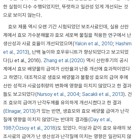
한 실험이 다수 수행되었지만, 뚜렷하고 일관성 있게 개선되는 것
으로 보이지 않는다.
효모 제품 역시 오랜 기간 시험되었던 보조사료인데, 실용 산란
계에서 효모 가수분해물과 효모 세포벽 물질을 적용한 연구에서 난
생산성과 사료 효율이 개선되었으며(
Yalcin et al., 2010
;
Hashim
et al., 2013
), 난백 높이와 호우유니트가 향상되었다고 보고되었
다(Li et al., 2016).
Zhang et al.(2020)
역시 산란후기의 공시
계에서 효모 배양물의 급여가 산란율과 난중 개선에 효과적이었다
고 하였다. 대조적으로 생효모 배양물과 불활성 효모의 급여 후에
산란 성적과 사료섭취량의 변화에 영향을 미치지 않았다고 한 결과
들도 보고되었다(
Nursoy et al., 2004
;
Sacakli et al., 2013
). 건
조 효모의 급여가 난각두께를 유의하게 개선시켰다고 한 결과
(
Elnagar, 2013
)가 있는 반면, 생효모와 효모 배양물 급여가 난각
질에 영향을 미치지 않았다는 반대의 결과들(
Day et al.,
1987;
Özsoy et al., 2018
)도 있었다. 이상과 같이 효모 유래의 보
조사료의 급여가 난 생산성과 난각질에 미치는 영향은 일관되지 않