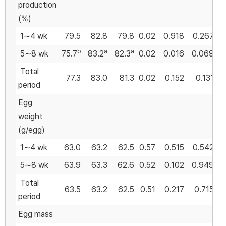
production
(%)
1∼4 wk
79.5
82.8
79.8
0.02
0.918
0.267
b
a
a
5∼8 wk
75.7
83.2
82.3
0.02
0.016
0.069
Total
77.3
83.0
81.3
0.02
0.152
0.131
period
Egg
weight
(g/egg)
1∼4 wk
63.0
63.2
62.5
0.57
0.515
0.542
5∼8 wk
63.9
63.3
62.6
0.52
0.102
0.949
Total
63.5
63.2
62.5
0.51
0.217
0.715
period
Egg mass