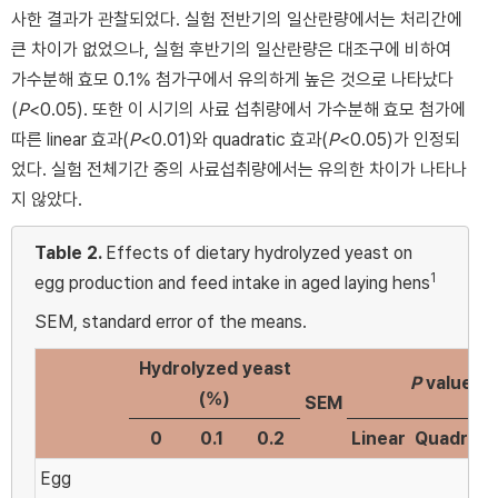
사한 결과가 관찰되었다. 실험 전반기의 일산란량에서는 처리간에
큰 차이가 없었으나, 실험 후반기의 일산란량은 대조구에 비하여
가수분해 효모 0.1% 첨가구에서 유의하게 높은 것으로 나타났다
(
P
<0.05). 또한 이 시기의 사료 섭취량에서 가수분해 효모 첨가에
따른 linear 효과(
P
<0.01)와 quadratic 효과(
P
<0.05)가 인정되
었다. 실험 전체기간 중의 사료섭취량에서는 유의한 차이가 나타나
지 않았다.
Table 2.
Effects of dietary hydrolyzed yeast on
1
egg production and feed intake in aged laying hens
SEM, standard error of the means.
Hydrolyzed yeast
P
values
(%)
SEM
0
0.1
0.2
Linear
Quadr.
A
Egg