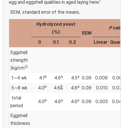
1
egg and eggshell qualities in aged laying hens
SEM, standard error of the means.
Hydrolyzed yeast
P
values
(%)
SEM
0
0.1
0.2
Linear
Quadr.
Eggshell
strength
2)
(kg/cm
b
a
a
1∼4 wk
4.1
4.6
4.5
0.09
0.006
0.065
b
a
5∼8 wk
4.0
4.6aͣ
4.6
0.09
0.010
0.078
total
b
a
a
4.0
4.6
4.6
0.09
0.003
0.040
period
Eggshell
thickness