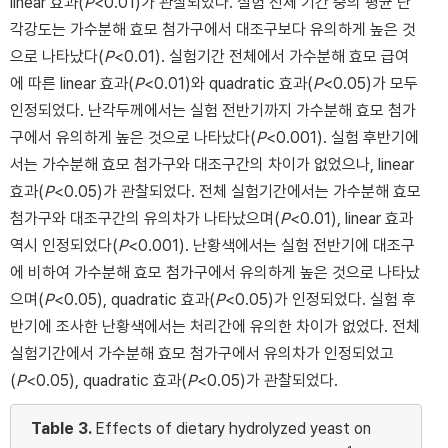
linear 효과(
P
<0.01)가 관찰되었다. 실험 전체 기간 중의 평균 난
각강도는 가수분해 효모 첨가구에서 대조구보다 유의하게 높은 것
으로 나타났다(
P
<0.01). 실험기간 전체에서 가수분해 효모 급여
에 따른 linear 효과(
P
<0.01)와 quadratic 효과(
P
<0.05)가 모두
인정되었다. 난각두께에서는 실험 전반기까지 가수분해 효모 첨가
구에서 유의하게 높은 것으로 나타났다(
P
<0.001). 실험 후반기에
서는 가수분해 효모 첨가구와 대조구간의 차이가 없었으나, linear
효과(
P
<0.05)가 관찰되었다. 전체 실험기간에서는 가수분해 효모
첨가구와 대조구간의 유의차가 나타났으며(
P
<0.01), linear 효과
역시 인정되었다(
P
<0.001). 난황색에서는 실험 전반기에 대조구
에 비하여 가수분해 효모 첨가구에서 유의하게 높은 것으로 나타났
으며(
P
<0.05), quadratic 효과(
P
<0.05)가 인정되었다. 실험 후
반기에 조사한 난황색에서는 처리간에 유의한 차이가 없었다. 전체
실험기간에서 가수분해 효모 첨가구에서 유의차가 인정되었고
(
P
<0.05), quadratic 효과(
P
<0.05)가 관찰되었다.
Table 3.
Effects of dietary hydrolyzed yeast on