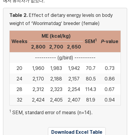
에서 유의차가 없었다.
Table 2.
Effect of dietary energy levels on body
weight of ‘Woorimatdag’ breeder (female)
ME (kcal/kg)
1
Weeks
SEM
P
-value
2,800
2,700
2,650
---------- (g/bird) ----------
20
1,960
1,983
1,942
70.7
0.73
24
2,170
2,188
2,157
80.5
0.86
28
2,312
2,323
2,254
114.3
0.67
32
2,424
2,405
2,407
81.9
0.94
1
SEM, standard error of means (n=14).
Download Excel Table