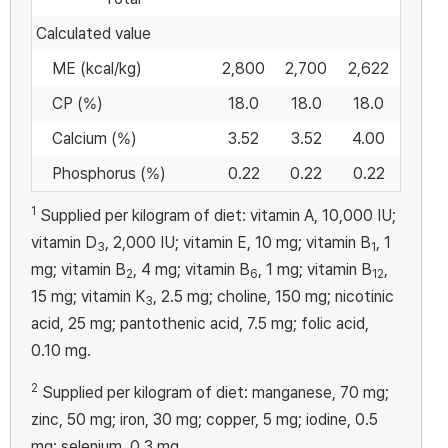
Calculated value
ME (kcal/kg)
2,800
2,700
2,622
CP (%)
18.0
18.0
18.0
Calcium (%)
3.52
3.52
4.00
Phosphorus (%)
0.22
0.22
0.22
1
Supplied per kilogram of diet: vitamin A, 10,000 IU;
vitamin D
, 2,000 IU; vitamin E, 10 mg; vitamin B
, 1
3
1
mg; vitamin B
, 4 mg; vitamin B
, 1 mg; vitamin B
,
2
6
12
15 mg; vitamin K
, 2.5 mg; choline, 150 mg; nicotinic
3
acid, 25 mg; pantothenic acid, 7.5 mg; folic acid,
0.10 mg.
2
Supplied per kilogram of diet: manganese, 70 mg;
zinc, 50 mg; iron, 30 mg; copper, 5 mg; iodine, 0.5
mg; selenium, 0.3 mg.