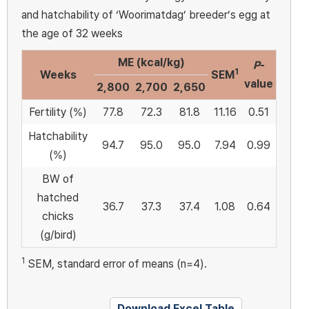
and hatchability of ‘Woorimatdag’ breeder’s egg at
the age of 32 weeks
ME (kcal/kg)
P
-
1
Weeks
SEM
value
2,800
2,700
2,650
Fertility (%)
77.8
72.3
81.8
11.16
0.51
Hatchability
94.7
95.0
95.0
7.94
0.99
(%)
BW of
hatched
36.7
37.3
37.4
1.08
0.64
chicks
(g/bird)
1
SEM, standard error of means (n=4).
Download Excel Table