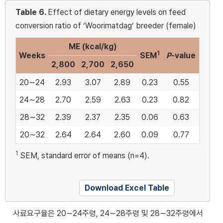
Table 6.
Effect of dietary energy levels on feed
conversion ratio of ‘Woorimatdag’ breeder (female)
ME (kcal/kg)
1
Weeks
SEM
P
-value
2,800
2,700
2,650
20∼24
2.93
3.07
2.89
0.23
0.55
24∼28
2.70
2.59
2.63
0.23
0.82
28∼32
2.39
2.37
2.35
0.06
0.63
20∼32
2.64
2.64
2.60
0.09
0.77
1
SEM, standard error of means (n=4).
Download Excel Table
사료요구율은 20∼24주령, 24∼28주령 및 28∼32주령에서