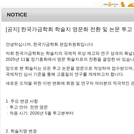
NOTICE
MENU
T
[공지] 한국가금학회 학술지 영문화 전환 및 논문 투고
o
g
안녕하십니까, 한국가금학회 편집위원회입니다.
Korean J. Poult. Sci.
2022
;
g
49
(
4
):
181
-
188
l
저희 한국가금학회는 학술지의 국제적 위상 제고와 연구 성과의 폭넓은
pISSN: 1225-6625, eISSN: 2287-5387
2025년 11월 정기총회에서 영문 학술지로의 전환을 결정한 바 있습니
e
DOI:
https://doi.org/10.5536/KJPS.2022.49.4.181
n
앞으로 본 학술지는 모든 투고 논문을 영문으로 작성하여 접수받으며,
a
Article
국제적인 심사 기준을 통해 고품질의 연구를 게재하고자 합니다.
v
새로운 도약을 위한 이번 변화에 회원 및 연구자 여러분의 적극적인 
사료 내 ME 수준이 ‘우리맛닭’ 종계의 생산
i
성, 종란품질, 수정률 및 부화율, 병아리 체중
g
a
에 미치는 영향
1. 주요 변경 사항
t
· 투고 언어: 전면 영문
1
1
1
3
3
추효준
,
손지선
,
김현수
,
김희진
,
이우도
,
윤
i
· 적용 시기: 2026년 5월 투고분부터
4
2
1
1
1
연서
,
허강녕
,
김현권
,
강환구
,
유아선
,
홍의
o
n
1
,
†
철
2. 학술지명 변경